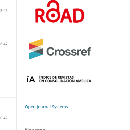
43-45
46-47
Open Journal Systems
40-42
Navegar