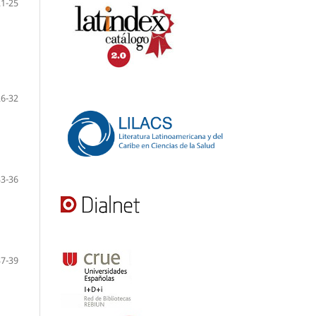
21-25
26-32
33-36
37-39