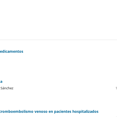
s medicamentos
da
e Sánchez
ra tromboembolismo venoso en pacientes hospitalizados