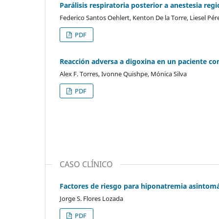
Parálisis respiratoria posterior a anestesia reg
Federico Santos Oehlert, Kenton De la Torre, Liesel Pér
PDF
Reacción adversa a digoxina en un paciente con 
Alex F. Torres, Ivonne Quishpe, Mónica Silva
PDF
CASO CLÍNICO
Factores de riesgo para hiponatremia asintomát
Jorge S. Flores Lozada
PDF