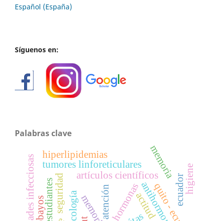
Español (España)
Síguenos en:
Palabras clave
memoria
hiperlipidemias
enfermedades infecciosas
tumores linforeticulares
higiene
artículos científicos
seguridad
ecuador
estudiantes
antihormonas
quito - ecuador
hormonas
atención
farmacología
actitud
cobayos