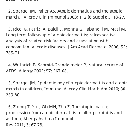
12. Spergel JM, Paller AS. Atopic dermatitis and the atopic
march. J Allergy Clin Immunol 2003; 112 (6 Suppl): S118-27.
13. Ricci G, Patrizi A, Baldi E, Menna G, Tabanelli M, Masi M.
Long term follow-up of atopic dermatitis: retrospective
analysis of related risk factors and association with
concomitant allergic diseases. J Am Acad Dermatol 2006; 55:
765-71.
14. Wuthrich B, Schmid-Grendelmeier P. Natural course of
AEDS. Allergy 2002; 57: 267-68.
15. Spergel JM. Epidemiology of atopic dermatitis and atopic
march in children. Immunol Allergy Clin North Am 2010; 30:
269-80.
16. Zheng T, Yu J, Oh MH, Zhu Z. The atopic march:
progression from atopic dermatitis to allergic rhinitis and
asthma. Allergy Asthma Immunol
Res 2011; 3: 67-73.