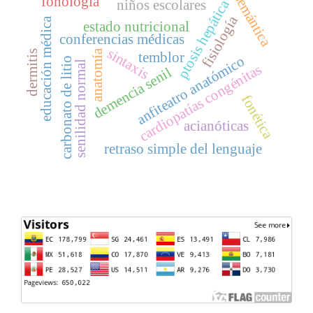
semántica
fonología
niños escolares
ptosis hepática
fisiología
educación médica
estado nutricional
conferencias médicas
sintaxis
anatomía
dermitis
temblor
anfiteatro anatómico
carbonato de litio
senilidad normal
cardiopatías congénitas
demencia senil
fonética
acianóticas
retraso simple del lenguaje