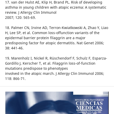
17. van der Hulst AE, Klip H, Brand PL. Risk of developing
asthma in young children with atopic eczema: A systematic
review. J Allergy Clin Immunol
2007; 120: 565-69.
18. Palmer CN, Irvine AD, Terron-Kwiatkowski A, Zhao Y, Liao
H, Lee SP, et al. Common loss-offunction variants of the
epidermal barrier protein filaggrin are a major
predisposing factor for atopic dermatitis. Nat Genet 2006;
38: 441-46.
19. Marenholz I, Nickel R, Rüschendorf F, Schulz F, Esparza-
Gordillo J, Kerscher T, et al. Filaggrin loss-of-function
mutations predispose to phenotypes
involved in the atopic march. J Allergy Clin Immunol 2006;
118: 866-71.