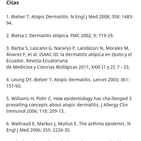
Citas
1. Bieber T. Atopic Dermatitis. N Engl J Med 2008; 358: 1483-
94.
2. Bielsa I. Dermatitis atópica. FMC 2002; 9: 719-29.
3. Barba S, Lascano G, Naranjo P, Landázuri N, Morales M,
Álvarez F, et al. ISAAC III: la dermatitis atópica en Quito y el
Ecuador. Revista Ecuatoriana
de Medicina y Ciencias Biológicas 2011; XXXI (1 y 2): 7 - 23.
4. Leung DY, Bieber T. Atopic dermatitis. Lancet 2003; 361:
151-60.
5. Williams H, Flohr C. How epidemiology has cha-llenged 3
prevailing concepts about atopic dermatitis. J Allergy Clin
Immunol 2006; 118: 209-13.
6. Waltraud E, Markus J, Mutius E. The asthma epidemic. N
Engl J Med 2006; 355: 2226-35.