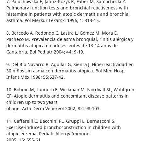
7. Paluchowska E, Jahnz-Rózyk K, Faber M, Samochocki Z.
Pulmonary function tests and bronchial reactiveness with
histamine in patients with atopic dermatitis and bronchial
asthma. Pol Merkur Lekarski 1996; 1: 313-15.
8. Bercedo A, Redondo C, Lastra L, Gómez M, Mora E,
Pacheco M. Prevalencia de asma bronquial, rinitis alérgica y
dermatitis atópica en adolescentes de 13-14 años de
Cantabria. Bol Pediatr 2004; 44: 9-19.
9. Del Río Navarro B. Aguilar G, Sienra J. Hiperreactividad en
30 niños sin asma con dermatitis atópica. Bol Med Hosp
Infant Méx 1998; 55:637-42.
10. Bohme M, Lannerö E, Wickman M, Nordvall SL, Wahlgren
CF. Atopic dermatitis and concomitant disease patterns in
children up to two years
of age. Acta Derm Venereol 2002; 82: 98-103.
11. Caffarelli C, Bacchini PL, Gruppi L, Bernasconi S.
Exercise-induced bronchoconstriction in children with
atopic eczema. Pediatr Allergy Immunol
2005; 16: 655-61.