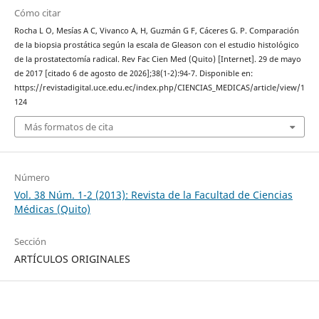
Cómo citar
Rocha L O, Mesías A C, Vivanco A, H, Guzmán G F, Cáceres G. P. Comparación
de la biopsia prostática según la escala de Gleason con el estudio histológico
de la prostatectomía radical. Rev Fac Cien Med (Quito) [Internet]. 29 de mayo
de 2017 [citado 6 de agosto de 2026];38(1-2):94-7. Disponible en:
https://revistadigital.uce.edu.ec/index.php/CIENCIAS_MEDICAS/article/view/1
124
Más formatos de cita
Número
Vol. 38 Núm. 1-2 (2013): Revista de la Facultad de Ciencias
Médicas (Quito)
Sección
ARTÍCULOS ORIGINALES