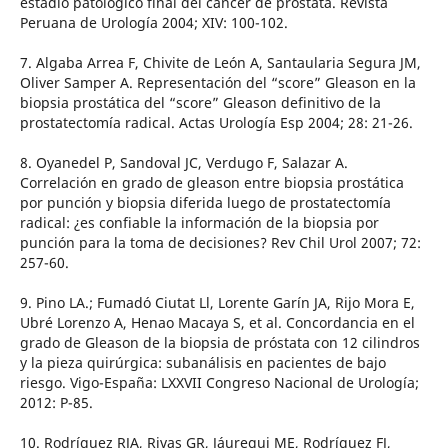
estadio patológico final del cáncer de próstata. Revista
Peruana de Urología 2004; XIV: 100-102.
7. Algaba Arrea F, Chivite de León A, Santaularia Segura JM,
Oliver Samper A. Representación del “score” Gleason en la
biopsia prostática del “score” Gleason definitivo de la
prostatectomía radical. Actas Urología Esp 2004; 28: 21-26.
8. Oyanedel P, Sandoval JC, Verdugo F, Salazar A.
Correlación en grado de gleason entre biopsia prostática
por punción y biopsia diferida luego de prostatectomía
radical: ¿es confiable la información de la biopsia por
punción para la toma de decisiones? Rev Chil Urol 2007; 72:
257-60.
9. Pino LA.; Fumadó Ciutat Ll, Lorente Garín JA, Rijo Mora E,
Ubré Lorenzo A, Henao Macaya S, et al. Concordancia en el
grado de Gleason de la biopsia de próstata con 12 cilindros
y la pieza quirúrgica: subanálisis en pacientes de bajo
riesgo. Vigo-España: LXXVII Congreso Nacional de Urología;
2012: P-85.
10. Rodríguez RJA, Rivas GR, Jáuregui ME, Rodríguez FJ,