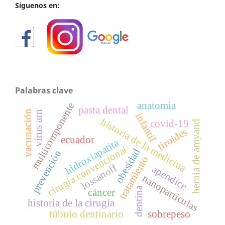
Síguenos en:
Palabras clave
anatomia
multicomponente
pasta dental
vacunación
virus arn
infantil
historia de la medicina
covid-19
hernia de amyand
tiroides
ecuador
hidroxiapatita
cirugía convencional
obesidad
prevención
tratamiento
lossanoff
apéndice
nanoparticulas
dentina
cáncer
historia de la cirugía
túbulo dentinario
sobrepeso