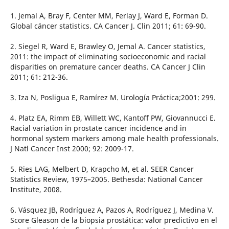
1. Jemal A, Bray F, Center MM, Ferlay J, Ward E, Forman D.
Global cáncer statistics. CA Cancer J. Clin 2011; 61: 69-90.
2. Siegel R, Ward E, Brawley O, Jemal A. Cancer statistics,
2011: the impact of eliminating socioeconomic and racial
disparities on premature cancer deaths. CA Cancer J Clin
2011; 61: 212-36.
3. Iza N, Posligua E, Ramírez M. Urología Práctica;2001: 299.
4. Platz EA, Rimm EB, Willett WC, Kantoff PW, Giovannucci E.
Racial variation in prostate cancer incidence and in
hormonal system markers among male health professionals.
J Natl Cancer Inst 2000; 92: 2009-17.
5. Ries LAG, Melbert D, Krapcho M, et al. SEER Cancer
Statistics Review, 1975–2005. Bethesda: National Cancer
Institute, 2008.
6. Vásquez JB, Rodríguez A, Pazos A, Rodríguez J, Medina V.
Score Gleason de la biopsia prostática: valor predictivo en el