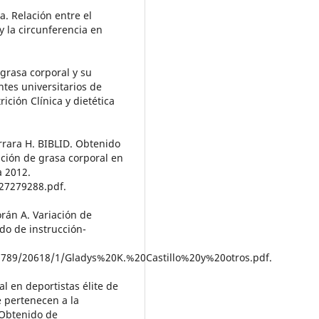
a. Relación entre el
y la circunferencia en
 grasa corporal y su
tes universitarios de
ción Clínica y dietética
errara H. BIBLID. Obtenido
ución de grasa corporal en
a 2012.
27279288.pdf.
orán A. Variación de
do de instrucción-
6789/20618/1/Gladys%20K.%20Castillo%20y%20otros.pdf.
al en deportistas élite de
 pertenecen a la
 Obtenido de