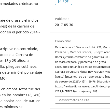
PDF
fermedades crónicas no
Publicado
aje de grasa y el índice
2017-05-30
es) de la carrera de
ador en el período 2014 –
Cómo citar
Ortiz Aldean VF, Vásconez Rubio CO, Mont
criptivo no controlado,
Pazmiño S, Martínez Benítez JE, Goyes Aca
ado de la Carrera de
Hacer ejercicio constante no garantiza un í
os 18 y 25 años, a
de masa corporal y porcentaje de grasa
lla, pliegues cutáneos,
adecuados: un análisis en los estudiantes d
Carrera de Cultura Física. Rev Fac Cien Me
e determinó el porcentaje
(Quito) [Internet]. 30 de mayo de 2017 [cit
IMC).
de agosto de 2026];41(1):169-76. Disponibl
https://revistadigital.uce.edu.ec/index.ph
a en ambos sexos fue del
CIAS_MEDICAS/article/view/1183
n en los hombres (8,54%)
Más formatos de cita
ia poblacional de IMC en
es mínimos se