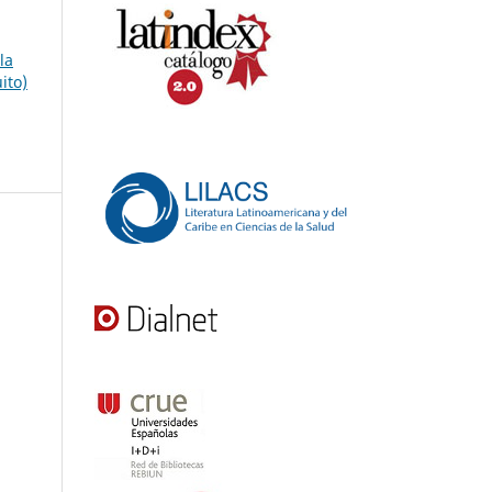
la
ito)