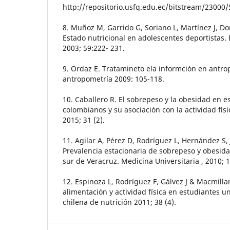
http://repositorio.usfq.edu.ec/bitstream/23000
8. Muñoz M, Garrido G, Soriano L, Martínez J, 
Estado nutricional en adolescentes deportistas.
2003; 59:222- 231.
9. Ordaz E. Tratamineto ela informción en antr
antropometría 2009: 105-118.
10. Caballero R. El sobrepeso y la obesidad en e
colombianos y su asociación con la actividad fìsi
2015; 31 (2).
11. Agilar A, Pérez D, Rodríguez L, Hernández S,
Prevalencia estacionaria de sobrepeso y obesidad
sur de Veracruz. Medicina Universitaria , 2010; 1
12. Espinoza L, Rodríguez F, Gálvez J & Macmilla
alimentación y actividad física en estudiantes un
chilena de nutrición 2011; 38 (4).