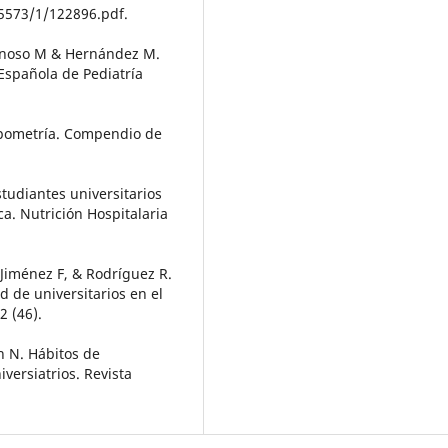
/5573/1/122896.pdf.
Donoso M & Hernández M.
 Española de Pediatría
opometría. Compendio de
studiantes universitarios
ca. Nutrición Hospitalaria
 Jiménez F, & Rodríguez R.
 de universitarios en el
2 (46).
n N. Hábitos de
iversiatrios. Revista