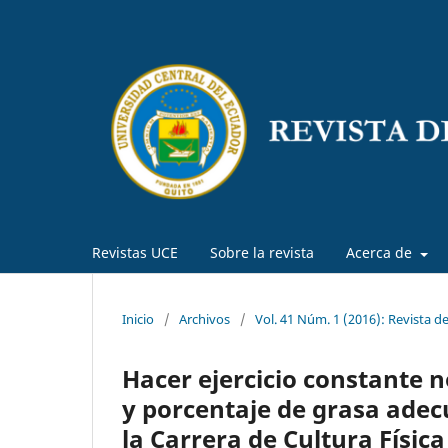
Revistas UCE
Sobre la revista
Acerca de
Inicio
/
Archivos
/
Vol. 41 Núm. 1 (2016): Revista d
Hacer ejercicio constante 
y porcentaje de grasa adecu
la Carrera de Cultura Física