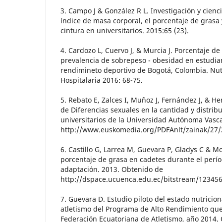
3. Campo J & González R L. Investigación y cienci
índice de masa corporal, el porcentaje de grasa 
cintura en universitarios. 2015:65 (23).
4. Cardozo L, Cuervo J, & Murcia J. Porcentaje de
prevalencia de sobrepeso - obesidad en estudian
rendimineto deportivo de Bogotá, Colombia. Nutri
Hospitalaria 2016: 68-75.
5. Rebato E, Zalces I, Muñoz J, Fernández J, & H
de Diferencias sexuales en la cantidad y distrib
universitarios de la Universidad Autónoma Vasc
http://www.euskomedia.org/PDFAnlt/zainak/27/
6. Castillo G, Larrea M, Guevara P, Gladys C & M
porcentaje de grasa en cadetes durante el perío
adaptación. 2013. Obtenido de
http://dspace.ucuenca.edu.ec/bitstream/12345
7. Guevara D. Estudio piloto del estado nutricion
atletismo del Programa de Alto Rendimiento que
Federación Ecuatoriana de Atletismo, año 2014.