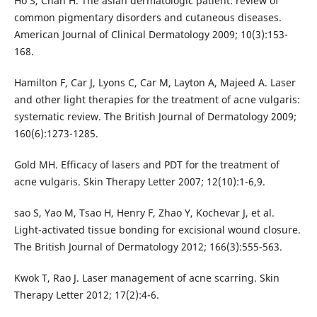
Ho S, Chan H. The asian dermatologic patient: review of
common pigmentary disorders and cutaneous diseases.
American Journal of Clinical Dermatology 2009; 10(3):153-
168.
Hamilton F, Car J, Lyons C, Car M, Layton A, Majeed A. Laser
and other light therapies for the treatment of acne vulgaris:
systematic review. The British Journal of Dermatology 2009;
160(6):1273-1285.
Gold MH. Efficacy of lasers and PDT for the treatment of
acne vulgaris. Skin Therapy Letter 2007; 12(10):1-6,9.
sao S, Yao M, Tsao H, Henry F, Zhao Y, Kochevar J, et al.
Light-activated tissue bonding for excisional wound closure.
The British Journal of Dermatology 2012; 166(3):555-563.
Kwok T, Rao J. Laser management of acne scarring. Skin
Therapy Letter 2012; 17(2):4-6.