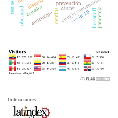
cirugía convencional
prevención
ecuador
cáncer
obesidad
pandemia
dentina
lossanoff
covid-19
anticuerpo
Indexaciones