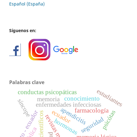
Español (España)
Síguenos en:
Palabras clave
estudiantes
conductas psicopáticas
conocimiento
memoria
síncope
enfermedades infecciosas
apendicitis
farmacología
ecuador
quito - ecuador
psicótas
artículos científicos
revistas médicas
seguridad
hormonas