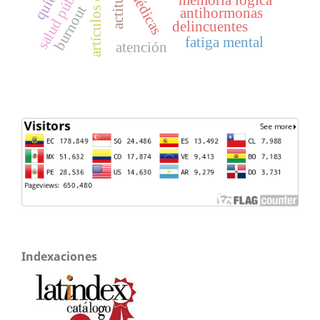
salud pública
actitud
memoria lógica
burnout
antihormonas
delincuentes
fatiga mental
atención
Indexaciones