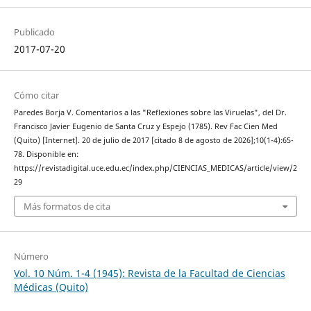
Publicado
2017-07-20
Cómo citar
Paredes Borja V. Comentarios a las "Reflexiones sobre las Viruelas", del Dr.
Francisco Javier Eugenio de Santa Cruz y Espejo (1785). Rev Fac Cien Med
(Quito) [Internet]. 20 de julio de 2017 [citado 8 de agosto de 2026];10(1-4):65-
78. Disponible en:
https://revistadigital.uce.edu.ec/index.php/CIENCIAS_MEDICAS/article/view/2
29
Más formatos de cita
Número
Vol. 10 Núm. 1-4 (1945): Revista de la Facultad de Ciencias
Médicas (Quito)