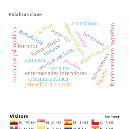
Palabras clave
estudiantes
memoria lógica
actitud
funcionamiento cognitivo
conductas psicopáticas
memoria
apendicitis
ecuador
hormonas
farmacología
síncope
burnout
antihormonas
revistas médicas
delincuentes
psicótas
atención
revisión
higiene
enfermedades infecciosas
arritmia cardiaca
privación del sueño