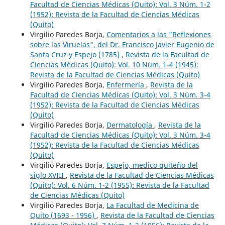
Facultad de Ciencias Médicas (Quito): Vol. 3 Núm. 1-2
(1952): Revista de la Facultad de Ciencias Médicas
(Quito)
Virgilio Paredes Borja,
Comentarios a las "Reflexiones
sobre las Viruelas", del Dr. Francisco Javier Eugenio de
Santa Cruz y Espejo (1785)
,
Revista de la Facultad de
Ciencias Médicas (Quito): Vol. 10 Núm. 1-4 (1945):
Revista de la Facultad de Ciencias Médicas (Quito)
Virgilio Paredes Borja,
Enfermería
,
Revista de la
Facultad de Ciencias Médicas (Quito): Vol. 3 Núm. 3-4
(1952): Revista de la Facultad de Ciencias Médicas
(Quito)
Virgilio Paredes Borja,
Dermatología
,
Revista de la
Facultad de Ciencias Médicas (Quito): Vol. 3 Núm. 3-4
(1952): Revista de la Facultad de Ciencias Médicas
(Quito)
Virgilio Paredes Borja,
Espejo, medico quiteño del
siglo XVIII
,
Revista de la Facultad de Ciencias Médicas
(Quito): Vol. 6 Núm. 1-2 (1955): Revista de la Facultad
de Ciencias Médicas (Quito)
Virgilio Paredes Borja,
La Facultad de Medicina de
Quito (1693 - 1956)
,
Revista de la Facultad de Ciencias