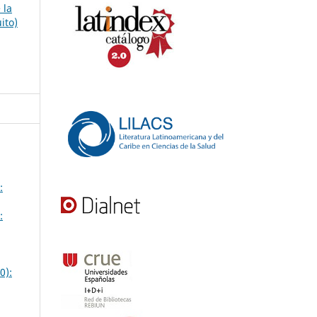
 la
ito)
:
:
0):