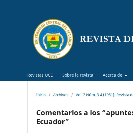
Revistas UCE
Sobre la revista
Acerca de
Inicio
/
Archivos
/
Vol. 2 Núm. 3-4 (1951): Revista 
Comentarios a los “apuntes 
Ecuador”