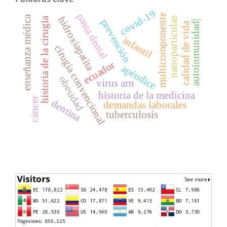
covid-19
pasta dental
multicomponente
enseñanza médica
hidroxiapatita
nanoparticulas
historia de la cirugía
prevención
autoinmunidad|
calidad de vida
infantil
cirugía convencional
ecuador
apéndice
obesidad
virus arn
historia de la medicina
cáncer
dentina
demandas laborales
tuberculosis