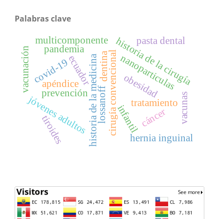
Palabras clave
multicomponente
pasta dental
historia de la cirugía
pandemia
vacunación
cirugía convencional
dentina
nanoparticulas
historia de la medicina
ecuador
covid-19
obesidad
apéndice
lossanoff
prevención
vacunas
jóvenes adultos
tratamiento
infantil
cáncer
tiroides
hernia inguinal