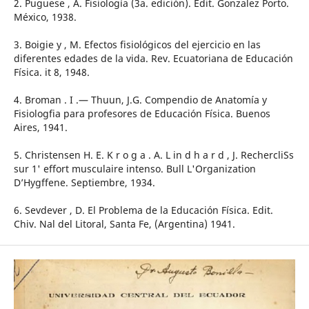
2. Puguese , A. Fisiología (3a. edición). Edit. Gonzalez Porto.
México, 1938.
3. Boigie y , M. Efectos fisiológicos del ejercicio en las
diferentes edades de la vida. Rev. Ecuatoriana de Educación
Física. it 8, 1948.
4. Broman . I .— Thuun, J.G. Compendio de Anatomía y
Fisiologfia para profesores de Educación Física. Buenos
Aires, 1941.
5. Christensen H. E. K r o g a . A. L in d h a r d , J. RechercliSs
sur 1' effort musculaire intenso. Bull L'Organization
D’Hygffene. Septiembre, 1934.
6. Sevdever , D. El Problema de la Educación Física. Edit.
Chiv. Nal del Litoral, Santa Fe, (Argentina) 1941.