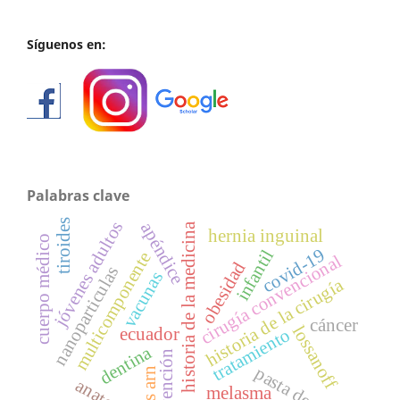
Síguenos en:
Palabras clave
tiroides
jóvenes adultos
apéndice
historia de la medicina
hernia inguinal
cuerpo médico
covid-19
infantil
multicomponente
cirugía convencional
obesidad
nanoparticulas
vacunas
historia de la cirugía
cáncer
lossanoff
ecuador
tratamiento
dentina
prevención
pasta dental
virus arn
melasma