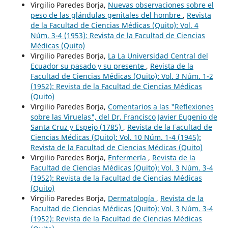
Virgilio Paredes Borja,
Nuevas observaciones sobre el
peso de las glándulas genitales del hombre
,
Revista
de la Facultad de Ciencias Médicas (Quito): Vol. 4
Núm. 3-4 (1953): Revista de la Facultad de Ciencias
Médicas (Quito)
Virgilio Paredes Borja,
La La Universidad Central del
Ecuador su pasado y su presente
,
Revista de la
Facultad de Ciencias Médicas (Quito): Vol. 3 Núm. 1-2
(1952): Revista de la Facultad de Ciencias Médicas
(Quito)
Virgilio Paredes Borja,
Comentarios a las "Reflexiones
sobre las Viruelas", del Dr. Francisco Javier Eugenio de
Santa Cruz y Espejo (1785)
,
Revista de la Facultad de
Ciencias Médicas (Quito): Vol. 10 Núm. 1-4 (1945):
Revista de la Facultad de Ciencias Médicas (Quito)
Virgilio Paredes Borja,
Enfermería
,
Revista de la
Facultad de Ciencias Médicas (Quito): Vol. 3 Núm. 3-4
(1952): Revista de la Facultad de Ciencias Médicas
(Quito)
Virgilio Paredes Borja,
Dermatología
,
Revista de la
Facultad de Ciencias Médicas (Quito): Vol. 3 Núm. 3-4
(1952): Revista de la Facultad de Ciencias Médicas