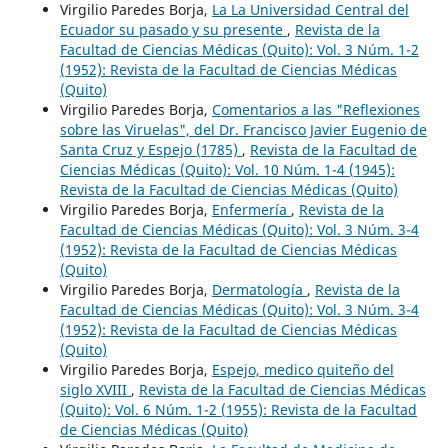
Virgilio Paredes Borja,
La La Universidad Central del
Ecuador su pasado y su presente
,
Revista de la
Facultad de Ciencias Médicas (Quito): Vol. 3 Núm. 1-2
(1952): Revista de la Facultad de Ciencias Médicas
(Quito)
Virgilio Paredes Borja,
Comentarios a las "Reflexiones
sobre las Viruelas", del Dr. Francisco Javier Eugenio de
Santa Cruz y Espejo (1785)
,
Revista de la Facultad de
Ciencias Médicas (Quito): Vol. 10 Núm. 1-4 (1945):
Revista de la Facultad de Ciencias Médicas (Quito)
Virgilio Paredes Borja,
Enfermería
,
Revista de la
Facultad de Ciencias Médicas (Quito): Vol. 3 Núm. 3-4
(1952): Revista de la Facultad de Ciencias Médicas
(Quito)
Virgilio Paredes Borja,
Dermatología
,
Revista de la
Facultad de Ciencias Médicas (Quito): Vol. 3 Núm. 3-4
(1952): Revista de la Facultad de Ciencias Médicas
(Quito)
Virgilio Paredes Borja,
Espejo, medico quiteño del
siglo XVIII
,
Revista de la Facultad de Ciencias Médicas
(Quito): Vol. 6 Núm. 1-2 (1955): Revista de la Facultad
de Ciencias Médicas (Quito)