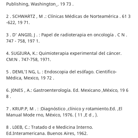
Publishing, Washington_. 19 73 .
2 . SCHWARTZ , M .: Clínicas Médicas de Norteamérica . 61 3
-622, 19 71.
3 . D' ANGI0, J . : Papel de radioterapia en oncología . C N .
747 - 758, 197 1.
4. SUGIURA, K.: Quimioterapia experimental deI cáncer.
CM:N . 747-758, 1971.
5 . DEML'I NG, L. : Endoscopia del esófago. Cientifico-
Médica, Mexico, 19 72 .
6. J0NES , A.: Gastroenterología. Ed. Mexicano ,México, 19 6
8 .
7 . KRUP.P, M . : :Diagnóstico ,clínico y rotamiento.Ed. ,El
Manual Mode rno, México, 1976. ( 11 ,E d , ).
8 . L0EB, C.: Tratado d e Medicina Interno.
Ed.Interamericana. Buenos Aires, 1962.