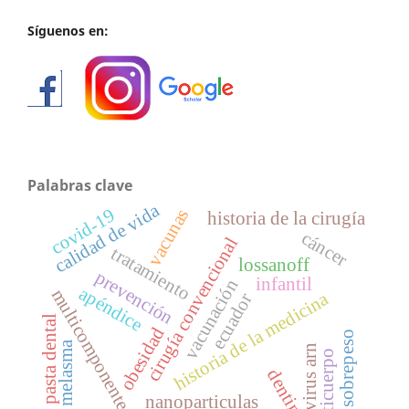
Síguenos en:
Palabras clave
calidad de vida
covid-19
vacunas
historia de la cirugía
cáncer
cirugía convencional
tratamiento
lossanoff
prevención
infantil
vacunación
apéndice
multicomponente
historia de la medicina
ecuador
pasta dental
obesidad
sobrepeso
melasma
virus arn
anticuerpo
dentina
nanoparticulas