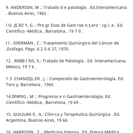
9. ANDERS0N, W .: Tratado d e patología . Ed.lnteramericana
. Buenos Aires, 1962 .
l O. JE,RZ Y, G .: Pro gr Esos de Gast roe n,t,ero '.cg í, a . Ed.
Cientifico -Médica , Barcelona , 19 7 0 .
l l . SHERMAN , C.: Tratamiento Quirúrgico del Cáncer de
,Esófago. Págs. 6 2 5-6 37, 1970.
12 . R0BB I NS, S.: Tratado de Patología . Ed. lnteramericana,
México, 19 7 6 .
1 3 .CHANIDJL.ER , J .: Compendio de Gastroenterología. Ed.
Toro y, Barcelona , 1965.
14.IRWNG , M .: Progresos e n Gastroenterología. Ed.
Científico -Médica , Barcelona, 19 69 .
15. GUiLlLAN 0 , A.: Clíni·ca y Terapéutica Quirúrgica . Ed.
Argentina, Buenos Aires, 19 66.
16. HARRIS0N , T .: Medicina Interna . Ed. Prensa Médica.