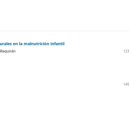
rales en la malnutrición infantil
llaquirán
123
145