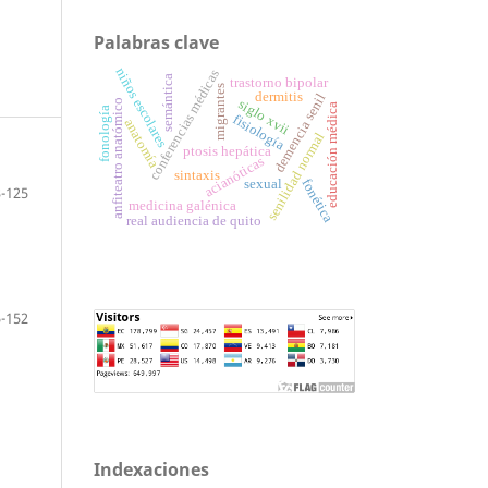
Palabras clave
niños escolares
conferencias médicas
semántica
trastorno bipolar
migrantes
dermitis
demencia senil
siglo xvii
anfiteatro anatómico
educación médica
fonología
fisiología
anatomía
senilidad normal
ptosis hepática
acianóticas
sintaxis
fonética
sexual
-125
medicina galénica
real audiencia de quito
-152
Indexaciones