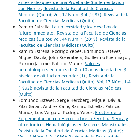
antes y después de una Prueba de Suplementación
con Hierro
,
Revista de la Facultad de Ciencias
Médicas (Quito): Vol. 12 Núm. 3-4 (1987): Revista de la
Facultad de Ciencias Médicas (Quito)
Ramiro Estrella,
La universidad y los desafíos del
futuro inmediato
,
Revista de la Facultad de Ciencias
Médicas (Quito): Vol. 44 Núm. 1 (2019): Revista de la
Facultad de Ciencias Médicas (Quito)
Ramiro Estrella, Rodrigo Yépez, Edmundo Estévez,
Miguel Dávila, John Rosembers, Guillermo Fuenmayor,
Patricio Jácome, Patricio Muñoz,
Valores
hematológicos en niños de 8 a 10 años de edad en 3
niveles de altitud en ecuador (1)
,
Revista de la
Facultad de Ciencias Médicas (Quito): Vol. 17 Núm. 1-4
(1992): Revista de la Facultad de Ciencias Médicas
(Quito)
Edmundo Estevez, Serge Hercberg, Miguel Dávila,
Pilar Galan, Andres Calle, Ramiro Estrella, Patricio
Muñoz, Luis Vergara, Rodrigo Yépez,
Efectos de la
Suplementación con Hierro sobre la Ferritina Sérica y
otros índices Hematológicos en Mujeres Menstruales
,
Revista de la Facultad de Ciencias Médicas (Quito):
Vol. 11 Núm. 1-2 (1986): Revista de la Facultad de