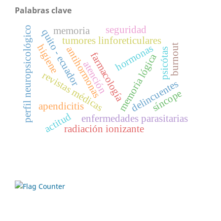
Palabras clave
seguridad
perfil neuropsicológico
memoria
quito - ecuador
tumores linforeticulares
hormonas
burnout
higiene
antihormonas
psicótas
farmacología
memoria lógica
atención
revistas médicas
delincuentes
síncope
apendicitis
actitud
enfermedades parasitarias
radiación ionizante