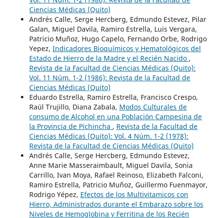
Ciencias Médicas (Quito)
Andrés Calle, Serge Hercberg, Edmundo Estevez, Pilar
Galan, Miguel Davila, Ramiro Estrella, Luis Vergara,
Patricio Muñoz, Hugo Capelo, Fernando Orbe, Rodrigo
Yepez,
Indicadores Bioquímicos y Hematológicos del
Estado de Hierro de la Madre y el Recién Nacido
,
Revista de la Facultad de Ciencias Médicas (Quito):
Vol. 11 Núm. 1-2 (1986): Revista de la Facultad de
Ciencias Médicas (Quito)
Eduardo Estrella, Ramiro Estrella, Francisco Crespo,
Raúl Trujillo, Diana Zabala,
Modos Culturales de
consumo de Alcohol en una Población Campesina de
la Provincia de Pichincha
,
Revista de la Facultad de
Ciencias Médicas (Quito): Vol. 4 Núm. 1-2 (1978):
Revista de la Facultad de Ciencias Médicas (Quito)
Andrés Calle, Serge Hercberg, Edmundo Estevez,
Anne Marie Masseraimbault, Miguel Davila, Sonia
Carrillo, Ivan Moya, Rafael Reinoso, Elizabeth Falconi,
Ramiro Estrella, Patricio Muñoz, Guillermo Fuenmayor,
Rodrigo Yépez,
Efectos de los Multivitamicos con
Hierro, Administrados durante el Embarazo sobre los
Niveles de Hemoglobina y Ferritina de los Recién