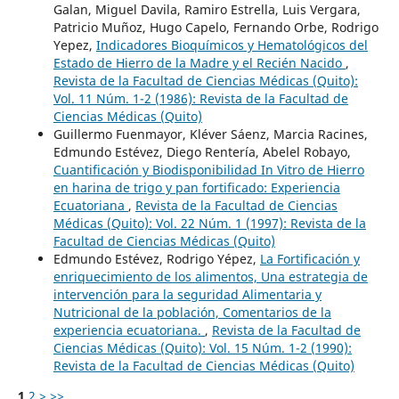
Galan, Miguel Davila, Ramiro Estrella, Luis Vergara,
Patricio Muñoz, Hugo Capelo, Fernando Orbe, Rodrigo
Yepez,
Indicadores Bioquímicos y Hematológicos del
Estado de Hierro de la Madre y el Recién Nacido
,
Revista de la Facultad de Ciencias Médicas (Quito):
Vol. 11 Núm. 1-2 (1986): Revista de la Facultad de
Ciencias Médicas (Quito)
Guillermo Fuenmayor, Kléver Sáenz, Marcia Racines,
Edmundo Estévez, Diego Rentería, Abelel Robayo,
Cuantificación y Biodisponibilidad In Vitro de Hierro
en harina de trigo y pan fortificado: Experiencia
Ecuatoriana
,
Revista de la Facultad de Ciencias
Médicas (Quito): Vol. 22 Núm. 1 (1997): Revista de la
Facultad de Ciencias Médicas (Quito)
Edmundo Estévez, Rodrigo Yépez,
La Fortificación y
enriquecimiento de los alimentos, Una estrategia de
intervención para la seguridad Alimentaria y
Nutricional de la población, Comentarios de la
experiencia ecuatoriana.
,
Revista de la Facultad de
Ciencias Médicas (Quito): Vol. 15 Núm. 1-2 (1990):
Revista de la Facultad de Ciencias Médicas (Quito)
1
2
>
>>