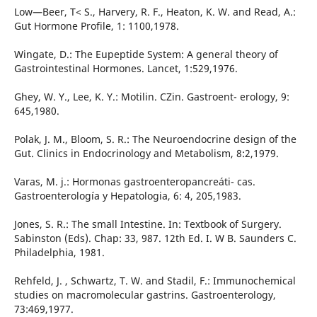
Low—Beer, T< S., Harvery, R. F., Heaton, K. W. and Read, A.:
Gut Hormone Profile, 1: 1100,1978.
Wingate, D.: The Eupeptide System: A general theory of
Gastrointestinal Hormones. Lancet, 1:529,1976.
Ghey, W. Y., Lee, K. Y.: Motilin. CZin. Gastroent- erology, 9:
645,1980.
Polak, J. M., Bloom, S. R.: The Neuroendocrine design of the
Gut. Clinics in Endocrinology and Metabolism, 8:2,1979.
Varas, M. j.: Hormonas gastroenteropancreáti- cas.
Gastroenterología y Hepatologia, 6: 4, 205,1983.
Jones, S. R.: The small Intestine. In: Textbook of Surgery.
Sabinston (Eds). Chap: 33, 987. 12th Ed. I. W B. Saunders C.
Philadelphia, 1981.
Rehfeld, J. , Schwartz, T. W. and Stadil, F.: Immunochemical
studies on macromolecular gastrins. Gastroenterology,
73:469,1977.