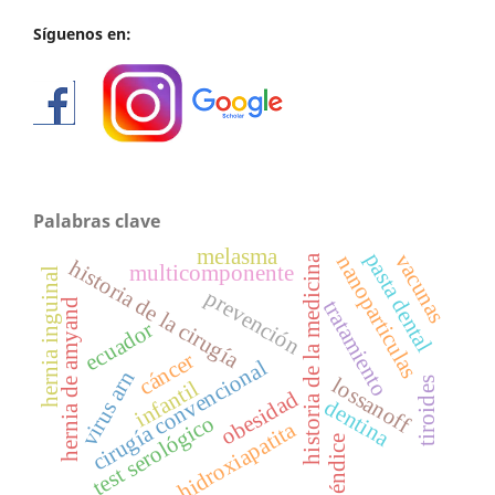
Síguenos en:
Palabras clave
melasma
pasta dental
vacunas
nanoparticulas
historia de la medicina
historia de la cirugía
multicomponente
hernia inguinal
prevención
tratamiento
hernia de amyand
ecuador
cáncer
cirugía convencional
virus arn
lossanoff
tiroides
infantil
obesidad
dentina
test serológico
hidroxiapatita
apéndice