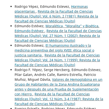
Rodrigo Yépez, Edmundo Estevez,
Hormonas
placentarias
,
Revista de la Facultad de Ciencias
Médicas (Quito): Vol. 6 Núm. 2 (1981): Revista de la
Facultad de Ciencias Médicas (Quito)
Edmundo Estévez,
Moralética, “Moralita” y Bioética.
Edmundo Estévez
,
Revista de la Facultad de Ciencias
Médicas (Quito): Vol. 27 Núm. 1 (2002): Revista de la
Facultad de Ciencias Médicas (Quito)
Edmundo Estevez,
El humanismo ilustrado y la
medicina preventiva del siglo XVIII: ética social o
justicia sanitaria
,
Revista de la Facultad de Ciencias
Médicas (Quito): Vol. 24 Núm. 1 (1999): Revista de la
Facultad de Ciencias Médicas (Quito)
Rodrigo F. Yépez, Serge Hercberg, Edmundo Estevez,
Pilar Galan, Andrés Calle, Ramiro Estrella, Patricio
Muñoz, Miguel Dávila,
Valores de Hemoglobina en un
Grupo de Habitantes de la Zona Andina Ecuatoriana
antes y después de una Prueba de Suplementación
con Hierro
,
Revista de la Facultad de Ciencias
Médicas (Quito): Vol. 12 Núm. 3-4 (1987): Revista de la
Facultad de Ciencias Médicas (Quito)
Ramiro Estrella, Rodrigo Yépez, Edmundo Estévez,