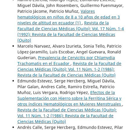
Miguel Dávila, John Rosembers, Guillermo Fuenmayor,
Patricio Jácome, Patricio Muñoz,
Valores
hematológicos en niños de 8 a 10 años de edad en 3
niveles de altitud en ecuador (1)
,
Revista de la
Facultad de Ciencias Médicas (Quito): Vol. 17 Núm. 1-4
(1992): Revista de la Facultad de Ciencias Médicas
(Quito)
Marcelo Narvaez, Alvaro Izurieta, Sonia Tello, Patricio
López-Jaramillo, Luis Escobar, Angel Guevara, Ronald
Guderian,
Prevalencia de Cervicitis por Chlamydia
Trachomatis en el Ecuador
,
Revista de la Facultad de
Ciencias Médicas (Quito): Vol. 11 Núm. 1-2 (1986):
Revista de la Facultad de Ciencias Médicas (Quito)
Edmundo Estevez, Serge Hercberg, Miguel Dávila,
Pilar Galan, Andres Calle, Ramiro Estrella, Patricio
Muñoz, Luis Vergara, Rodrigo Yépez,
Efectos de la
Suplementación con Hierro sobre la Ferritina Sérica y
otros índices Hematológicos en Mujeres Menstruales
,
Revista de la Facultad de Ciencias Médicas (Quito):
Vol. 11 Núm. 1-2 (1986): Revista de la Facultad de
Ciencias Médicas (Quito)
Andrés Calle, Serge Hercberg, Edmundo Estevez, Pilar