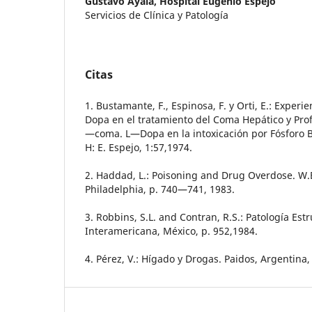
Gustavo Ayala,
Hospital Eugenio Espejo
Servicios de Clínica y Patología
Citas
1. Bustamante, F., Espinosa, F. y Orti, E.: Expe
Dopa en el tratamiento del Coma Hepático y Prof
—coma. L—Dopa en la intoxicación por Fósforo B
H: E. Espejo, 1:57,1974.
2. Haddad, L.: Poisoning and Drug Overdose. W.
Philadelphia, p. 740—741, 1983.
3. Robbins, S.L. and Contran, R.S.: Patología Estr
Interamericana, México, p. 952,1984.
4. Pérez, V.: Hígado y Drogas. Paidos, Argentina,