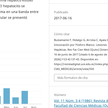
quima hepático estuvo
El hepatocito se
asma en una banda entre
Publicado
lular se presentó
2017-06-16
Cómo citar
Bustamante F, Hidalgo G, Arroba C, Ayala 
Intoxicación por Fósforo Blanco. Lesiones
Hepáticas. Rev Fac Cien Med (Quito) [Inter
16 de junio de 2017 [citado 6 de agosto de
2026];11(3-4):137-43. Disponible en:
https://revistadigital.uce.edu.ec/index.ph
CIAS_MEDICAS/article/view/593
Más formatos de cita
Número
Vol. 11 Núm. 3-4 (1986): Revista d
Facultad de Ciencias Médicas (Qu