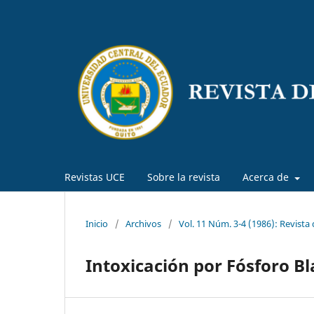
Revistas UCE
Sobre la revista
Acerca de
Inicio
/
Archivos
/
Vol. 11 Núm. 3-4 (1986): Revista
Intoxicación por Fósforo B