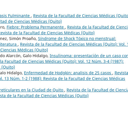
asis Fulminante
,
Revista de la Facultad de Ciencias Médicas (Quito
ultad de Ciencias Médicas (Quito)
ero,
Fiebre: Problema Permanente
,
Revista de la Facultad de Cienc
Revista de la Facultad de Ciencias Médicas (Quito)
ánez, Simón Proaño,
Síndrome de Shock Tóxico no menstrual:
Literatura
,
Revista de la Facultad de Ciencias Médicas (Quito): Vol. 
 Ciencias Médicas (Quito)
do Alarcón, Galo Hidalgo,
Insulinoma: presentación de un caso co
 la Facultad de Ciencias Médicas (Quito): Vol. 12 Núm. 3-4 (1987):
 (Quito)
Galo Hidalgo,
Enfermedad de Hodgkin: analisis de 25 casos
,
Revist
ol. 13 Núm. 1-2 (1988): Revista de la Facultad de Ciencias Médicas
reticulares en la Ciudad de Quito
,
Revista de la Facultad de Cienci
ista de la Facultad de Ciencias Médicas (Quito)