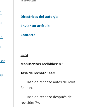
):
Directrices del autor/a
ias
Enviar un artículo
Contacto
11
n
2024
a de
Manuscritos recibidos:
87
Tasa de rechazo:
44%
as
Tasa de rechazo antes de revisi
´on: 37%
Tasa de rechazo después de
revisión: 7%