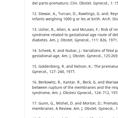
del parto prematuro. Clin. Obstet. Gynecol., 1: 1
12. Stewar, A., Turcan, D., Rawlings, G. and. Reyn
infants weighing 1000 g or les at birth. Arch. Dis
13. Usher, R., Alien, A. and McLean, F.: Risk of re
syndrome related to gestational age route of de
diabetes. Am. J. Obstet. Gynecol., 111: 826, 1971.
14. Scheek, K. and Nubar, J.: Variations of fetal 
gestational age. Am. J. Obstet. Gynecol., 125:269
15. Goldenberg, R. and Nelson, K.: The prematur
Gynecol., 127: 240, 1977.
16. Berkowitz, R., Kantar, R., Beck, G. and Wariaw
between rupture of the membranes and the respi
syndrome, Am. J. ObsteU Gynecol., 124: 712, 197
17. Gunn, G., Mishel, D. and Morton, D.: Prematu
membranes. A Review. Am. J. Obstet. Gynecol., 1