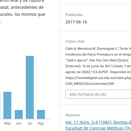
ento fetal y de ruptura
atal, antecedentes de
lturales, los mismos que
Publicado
.
2017-06-16
Cómo citar
Calle A, Mendoza M, Dominguez C, Terán V
Incidencia del Parto Prematuro en el Hospi
"Isidro Ayora". Rev Fac Cien Med (Quito)
[Internet]. 16 de junio de 2017 [citado 7 de
agosto de 2026];11(3-4):PDF. Disponible en
https://revistadigital.uce.edu.ec/index.ph
CIAS_MEDICAS/article/view/599
Más formatos de cita
Número
Vol. 11 Núm. 3-4 (1986): Revista d
Facultad de Ciencias Médicas (Qu