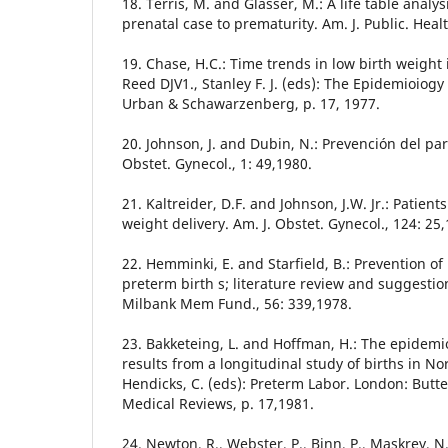
18. Terris, M. and Glasser, M.: A life table analys
prenatal case to prematurity. Am. J. Public. Heal
19. Chase, H.C.: Time trends in low birth weight 
Reed DJV1., Stanley F. J. (eds): The Epidemioiogy
Urban & Schawarzenberg, p. 17, 1977.
20. Johnson, J. and Dubin, N.: Prevención del pa
Obstet. Gynecol., 1: 49,1980.
21. Kaltreider, D.F. and Johnson, J.W. Jr.: Patients
weight delivery. Am. J. Obstet. Gynecol., 124: 25
22. Hemminki, E. and Starfield, B.: Prevention of
preterm birth s; literature review and suggestion
Milbank Mem Fund., 56: 339,1978.
23. Bakketeing, L. and Hoffman, H.: The epidemi
results from a longitudinal study of births in No
Hendicks, C. (eds): Preterm Labor. London: Butt
Medical Reviews, p. 17,1981.
24. Newton, R., Webster, P., Binn, P., Maskrey, N.