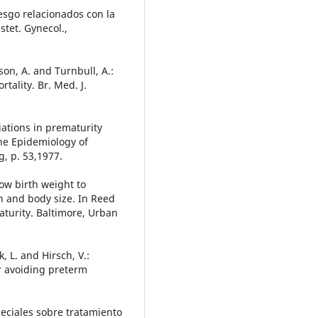
iesgo relacionados con la
tet. Gynecol.,
rson, A. and Turnbull, A.:
tality. Br. Med. J.
riations in prematurity
The Epidemiology of
, p. 53,1977.
low birth weight to
on and body size. In Reed
aturity. Baltimore, Urban
k, L. and Hirsch, V.:
or avoiding preterm
peciales sobre tratamiento