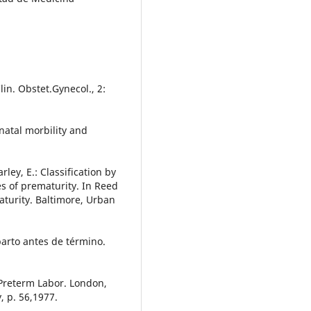
lin. Obstet.Gynecol., 2:
natal morbility and
rley, E.: Classification by
es of prematurity. In Reed
aturity. Baltimore, Urban
 parto antes de término.
: Preterm Labor. London,
, p. 56,1977.