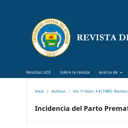
Revistas UCE
Sobre la revista
Acerca de
Inicio
/
Archivos
/
Vol. 11 Núm. 3-4 (1986): Revista
Incidencia del Parto Premat