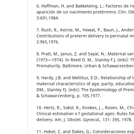
6. Hoffman, H. and Bakketeing, L.: Factores de r
aparición de un nacimiento pretérmino. Clin. Obs
3:691,1984.
7. Rush, R., Keirse, M., Howat, P., Baun, J., Ande
Contributions of preterm delivery to perinatal mor
2:965,1976.
8. Pratt, M., Janus, Z. and Sayal, N.: Maternal va
(1973—1974). In Reed D. M., Stanley F.J. (eds): 
Prematurity. Baltimore, Urban & Schawarzenberg
9. Hardy, J.B. and Mellitus, E.D.: Relationship of 
maternal characteristics of age, parity, educati
DM., Stanley FJ. (eds): The Epidemiology of Prem
& Schawarzenberg, p. 105,1977.
10. Hertz, R., Sokol, R., Knokes, J ., Rosen, M., Chi
Clinical estimation o f gestational ages: Rules f
delivery. Am. J. Obstet. Gynecol., 131: 395, 1978.
11. Hobel, C. and Dakes, G.: Consideraciones es