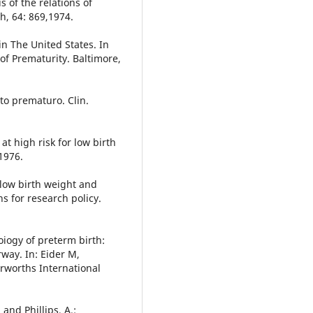
is of the relations of
th, 64: 869,1974.
in The United States. In
 of Prematurity. Baltimore,
rto prematuro. Clin.
 at high risk for low birth
,1976.
 low birth weight and
s for research policy.
oiogy of preterm birth:
rway. In: Eider M,
erworths International
 and Phillips, A.: