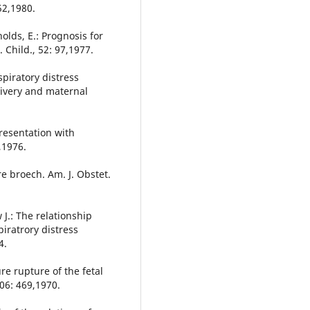
52,1980.
olds, E.: Prognosis for
. Child., 52: 97,1977.
spiratory distress
livery and maternal
presentation with
,1976.
e broech. Am. J. Obstet.
 J.: The relationship
ratrory distress
4.
re rupture of the fetal
06: 469,1970.