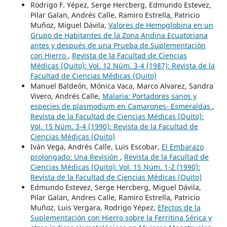
Rodrigo F. Yépez, Serge Hercberg, Edmundo Estevez,
Pilar Galan, Andrés Calle, Ramiro Estrella, Patricio
Muñoz, Miguel Dávila,
Valores de Hemoglobina en un
Grupo de Habitantes de la Zona Andina Ecuatoriana
antes y después de una Prueba de Suplementación
con Hierro
,
Revista de la Facultad de Ciencias
Médicas (Quito): Vol. 12 Núm. 3-4 (1987): Revista de la
Facultad de Ciencias Médicas (Quito)
Manuel Baldeón, Mónica Vaca, Marco Alvarez, Sandra
Vivero, Andrés Calle,
Malaria: Portadores sanos y
especies de plasmodium en Camarones- Esmeraldas
,
Revista de la Facultad de Ciencias Médicas (Quito):
Vol. 15 Núm. 3-4 (1990): Revista de la Facultad de
Ciencias Médicas (Quito)
Iván Vega, Andrés Calle, Luis Escobar,
El Embarazo
prolongado: Una Revisión
,
Revista de la Facultad de
Ciencias Médicas (Quito): Vol. 15 Núm. 1-2 (1990):
Revista de la Facultad de Ciencias Médicas (Quito)
Edmundo Estevez, Serge Hercberg, Miguel Dávila,
Pilar Galan, Andres Calle, Ramiro Estrella, Patricio
Muñoz, Luis Vergara, Rodrigo Yépez,
Efectos de la
Suplementación con Hierro sobre la Ferritina Sérica y