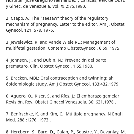
Hospital “José Gregorio Hernández”, Caracas; Rev. de Obst.
y Ginec. de Venezuela, Vol. XI 2:75,1980.
2. Csapo, A.: The “seesaw” theory of the regulatory
mechanism of pregnancy. Letter to the editor. Am J. Obstet
Gynecol. 121: 578, 1975.
3. Jewelewicz, R. and Vande Wiele RL.: Management of
multifetal gestation: Contemp ObstetGynecol. 6:59, 1975.
4. Johnson, J., and Dubin, N.: Prevención del parto
prematuro. Clin. Obstet Gynecol. 1:65,1980.
5. Bracken, MBL: Oral contraception and twinning: ah
épidemiologic study. Am J Obstet Gynecol. 133:432,1979.
6. Agüero, O., Kiser, S. and Ríos, J.: El embarazo gemelar:
Revisión. Rev. Obstet Ginecol Venezuela. 36: 631,1976 .
7. Benírschke, K. and Kim, C.: Múltiple pregnancy. N Engl J
Med. 288 :1276 ,1973 .
8. Hercberg, S., Bard, D., Galan, P., Soustre, Y., Devanlay, M.