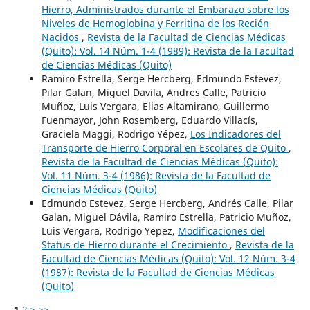
Hierro, Administrados durante el Embarazo sobre los
Niveles de Hemoglobina y Ferritina de los Recién
Nacidos
,
Revista de la Facultad de Ciencias Médicas
(Quito): Vol. 14 Núm. 1-4 (1989): Revista de la Facultad
de Ciencias Médicas (Quito)
Ramiro Estrella, Serge Hercberg, Edmundo Estevez,
Pilar Galan, Miguel Davila, Andres Calle, Patricio
Muñoz, Luis Vergara, Elias Altamirano, Guillermo
Fuenmayor, John Rosemberg, Eduardo Villacís,
Graciela Maggi, Rodrigo Yépez,
Los Indicadores del
Transporte de Hierro Corporal en Escolares de Quito
,
Revista de la Facultad de Ciencias Médicas (Quito):
Vol. 11 Núm. 3-4 (1986): Revista de la Facultad de
Ciencias Médicas (Quito)
Edmundo Estevez, Serge Hercberg, Andrés Calle, Pilar
Galan, Miguel Dávila, Ramiro Estrella, Patricio Muñoz,
Luis Vergara, Rodrigo Yepez,
Modificaciones del
Status de Hierro durante el Crecimiento
,
Revista de la
Facultad de Ciencias Médicas (Quito): Vol. 12 Núm. 3-4
(1987): Revista de la Facultad de Ciencias Médicas
(Quito)
1
2
>
>>