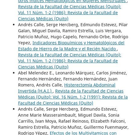
otros índices Hematológicos en Mujeres Menstruales
,
Revista de la Facultad de Ciencias Médicas (Quito):
Vol. 11 Núm. 1-2 (1986): Revista de la Facultad de
Ciencias Médicas (Quito)
Andrés Calle, Serge Hercberg, Edmundo Estevez, Pilar
Galan, Miguel Davila, Ramiro Estrella, Luis Vergara,
Patricio Muñoz, Hugo Capelo, Fernando Orbe, Rodrigo
Yepez,
Indicadores Bioquímicos y Hematológicos del
Estado de Hierro de la Madre y el Recién Nacido
,
Revista de la Facultad de Ciencias Médicas (Quito):
Vol. 11 Núm. 1-2 (1986): Revista de la Facultad de
Ciencias Médicas (Quito)
Abel Melendez E., Leonardo Márquez, Carlos Jiménez,
Fernando Hernández, Fernando Hernández, Juan
Romero, Andrés Calle,
Histerectomía Abdominal
Invertida (H.A.I.)
,
Revista de la Facultad de Ciencias
Médicas (Quito): Vol. 16 Núm. 1-2 (1991): Revista de la
Facultad de Ciencias Médicas (Quito)
Andrés Calle, Serge Hercberg, Edmundo Estevez,
Anne Marie Masseraimbault, Miguel Davila, Sonia
Carrillo, Ivan Moya, Rafael Reinoso, Elizabeth Falconi,
Ramiro Estrella, Patricio Muñoz, Guillermo Fuenmayor,
Rodrigo Yépez,
Efectos de los Multivitamicos con