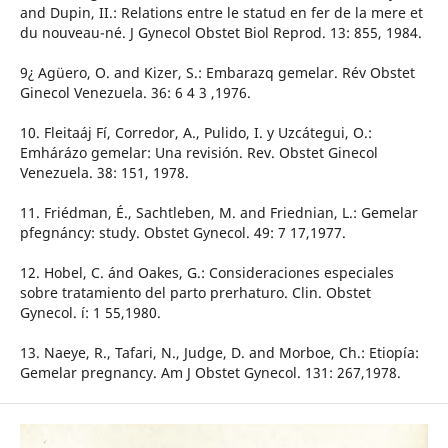
and Dupin, II.: Relations entre le statud en fer de la mere et
du nouveau-né. J Gynecol Obstet Biol Reprod. 13: 855, 1984.
9¿ Agüero, O. and Kizer, S.: Embarazq gemelar. Rév Obstet
Ginecol Venezuela. 36: 6 4 3 ,1976.
10. Fleitaáj Fí, Corredor, A., Pulido, I. y Uzcátegui, O.:
Emhárázo gemelar: Una revisión. Rev. Obstet Ginecol
Venezuela. 38: 151, 1978.
11. Friédman, É., Sachtleben, M. and Friednian, L.: Gemelar
pfegnáncy: study. Obstet Gynecol. 49: 7 17,1977.
12. Hobel, C. ánd Oakes, G.: Consideraciones especiales
sobre tratamiento del parto prerhaturo. Clin. Obstet
Gynecol. í: 1 55,1980.
13. Naeye, R., Tafari, N., Judge, D. and Morboe, Ch.: Etiopía:
Gemelar pregnancy. Am J Obstet Gynecol. 131: 267,1978.