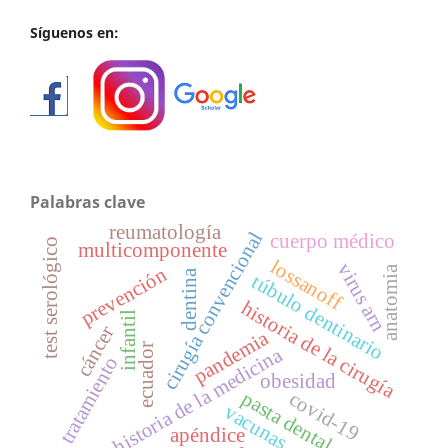
Síguenos en:
Palabras clave
reumatología
cirugía convencional
cuerpo médico
test serológico
multicomponente
lossanoff
virus arn
anatomia
prevención
dentina
túbulo dentinario
historia de la cirugía
infantil
cáncer
pandemia
ecuador
historia de la medicina
tratamiento
obesidad
pasta dental
covid-19
vacunas
apéndice