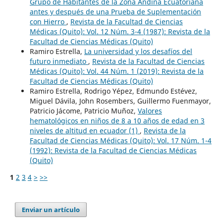
Grupo de Habitantes de la Zona Andina Ecuatoriana
antes y después de una Prueba de Suplementación
con Hierro
,
Revista de la Facultad de Ciencias
Médicas (Quito): Vol. 12 Núm. 3-4 (1987): Revista de la
Facultad de Ciencias Médicas (Quito)
Ramiro Estrella,
La universidad y los desafíos del
futuro inmediato
,
Revista de la Facultad de Ciencias
Médicas (Quito): Vol. 44 Núm. 1 (2019): Revista de la
Facultad de Ciencias Médicas (Quito)
Ramiro Estrella, Rodrigo Yépez, Edmundo Estévez,
Miguel Dávila, John Rosembers, Guillermo Fuenmayor,
Patricio Jácome, Patricio Muñoz,
Valores
hematológicos en niños de 8 a 10 años de edad en 3
niveles de altitud en ecuador (1)
,
Revista de la
Facultad de Ciencias Médicas (Quito): Vol. 17 Núm. 1-4
(1992): Revista de la Facultad de Ciencias Médicas
(Quito)
1
2
3
4
>
>>
Enviar un artículo