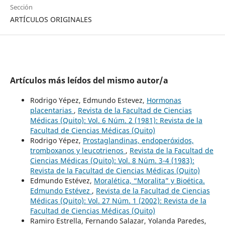
Sección
ARTÍCULOS ORIGINALES
Artículos más leídos del mismo autor/a
Rodrigo Yépez, Edmundo Estevez,
Hormonas
placentarias
,
Revista de la Facultad de Ciencias
Médicas (Quito): Vol. 6 Núm. 2 (1981): Revista de la
Facultad de Ciencias Médicas (Quito)
Rodrigo Yépez,
Prostaglandinas, endoperóxidos,
tromboxanos y leucotrienos
,
Revista de la Facultad de
Ciencias Médicas (Quito): Vol. 8 Núm. 3-4 (1983):
Revista de la Facultad de Ciencias Médicas (Quito)
Edmundo Estévez,
Moralética, “Moralita” y Bioética.
Edmundo Estévez
,
Revista de la Facultad de Ciencias
Médicas (Quito): Vol. 27 Núm. 1 (2002): Revista de la
Facultad de Ciencias Médicas (Quito)
Ramiro Estrella, Fernando Salazar, Yolanda Paredes,