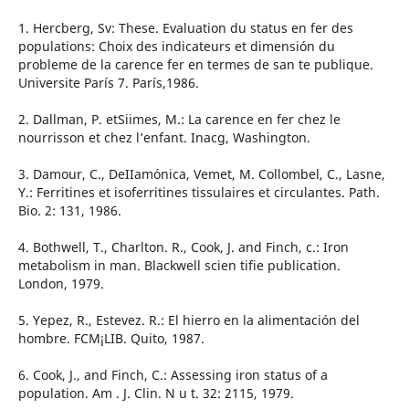
1. Hercberg, Sv: These. Evaluation du status en fer des
populations: Choix des indicateurs et dimensión du
probleme de la carence fer en termes de san te publique.
Universite París 7. París,1986.
2. Dallman, P. etSiimes, M.: La carence en fer chez le
nourrisson et chez l’enfant. Inacg, Washington.
3. Damour, C., DeIIamónica, Vemet, M. Collombel, C., Lasne,
Y.: Ferritines et isoferritines tissulaires et circulantes. Path.
Bio. 2: 131, 1986.
4. Bothwell, T., Charlton. R., Cook, J. and Finch, c.: Iron
metabolism in man. Blackwell scien tifie publication.
London, 1979.
5. Yepez, R., Estevez. R.: El hierro en la alimentación del
hombre. FCM¡LIB. Quito, 1987.
6. Cook, J., and Finch, C.: Assessing iron status of a
population. Am . J. Clin. N u t. 32: 2115, 1979.