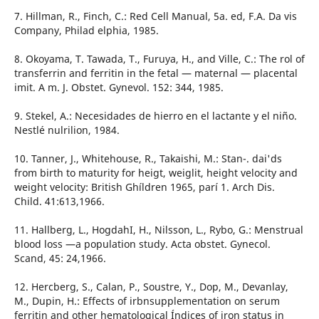
7. Hillman, R., Finch, C.: Red Cell Manual, 5a. ed, F.A. Da vis
Company, Philad elphia, 1985.
8. Okoyama, T. Tawada, T., Furuya, H., and Ville, C.: The rol of
transferrin and ferritin in the fetal — maternal — placental
imit. A m. J. Obstet. Gynevol. 152: 344, 1985.
9. Stekel, A.: Necesidades de hierro en el lactante y el niño.
Nestlé nulrilion, 1984.
10. Tanner, J., Whitehouse, R., Takaishi, M.: Stan-. dai'ds
from birth to maturity for heigt, weiglit, height velocity and
weight velocity: British Ghíldren 1965, parí 1. Arch Dis.
Child. 41:613,1966.
11. Hallberg, L., HogdahI, H., Nilsson, L., Rybo, G.: Menstrual
blood loss —a population study. Acta obstet. Gynecol.
Scand, 45: 24,1966.
12. Hercberg, S., Calan, P., Soustre, Y., Dop, M., Devanlay,
M., Dupin, H.: Effects of irbnsupplementation on serum
ferritin and other hematological Índices of iron status in