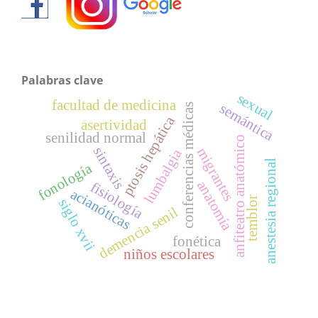
Palabras clave
sexual
facultad de medicina
semántica
conferencias médicas
ptosis hepática
asertividad
senilidad normal
anfiteatro anatómico
sintaxis
migrantes
lumbalgia
anestesia regional
fonología
anatomía
fisiología
acianóticas
temblor
siglo xvii
demencia senil
fonética
niños escolares