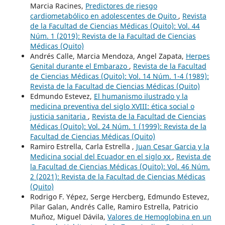
Marcia Racines,
Predictores de riesgo
cardiometabólico en adolescentes de Quito
,
Revista
de la Facultad de Ciencias Médicas (Quito): Vol. 44
Núm. 1 (2019): Revista de la Facultad de Ciencias
Médicas (Quito)
Andrés Calle, Marcia Mendoza, Angel Zapata,
Herpes
Genital durante el Embarazo
,
Revista de la Facultad
de Ciencias Médicas (Quito): Vol. 14 Núm. 1-4 (1989):
Revista de la Facultad de Ciencias Médicas (Quito)
Edmundo Estevez,
El humanismo ilustrado y la
medicina preventiva del siglo XVIII: ética social o
justicia sanitaria
,
Revista de la Facultad de Ciencias
Médicas (Quito): Vol. 24 Núm. 1 (1999): Revista de la
Facultad de Ciencias Médicas (Quito)
Ramiro Estrella, Carla Estrella ,
Juan Cesar Garcia y la
Medicina social del Ecuador en el siglo xx
,
Revista de
la Facultad de Ciencias Médicas (Quito): Vol. 46 Núm.
2 (2021): Revista de la Facultad de Ciencias Médicas
(Quito)
Rodrigo F. Yépez, Serge Hercberg, Edmundo Estevez,
Pilar Galan, Andrés Calle, Ramiro Estrella, Patricio
Muñoz, Miguel Dávila,
Valores de Hemoglobina en un