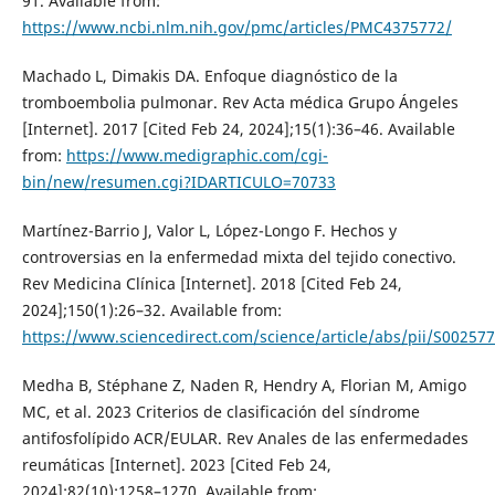
91. Available from:
https://www.ncbi.nlm.nih.gov/pmc/articles/PMC4375772/
Machado L, Dimakis DA. Enfoque diagnóstico de la
tromboembolia pulmonar. Rev Acta médica Grupo Ángeles
[Internet]. 2017 [Cited Feb 24, 2024];15(1):36–46. Available
from:
https://www.medigraphic.com/cgi-
bin/new/resumen.cgi?IDARTICULO=70733
Martínez-Barrio J, Valor L, López-Longo F. Hechos y
controversias en la enfermedad mixta del tejido conectivo.
Rev Medicina Clínica [Internet]. 2018 [Cited Feb 24,
2024];150(1):26–32. Available from:
https://www.sciencedirect.com/science/article/abs/pii/S0025
Medha B, Stéphane Z, Naden R, Hendry A, Florian M, Amigo
MC, et al. 2023 Criterios de clasificación del síndrome
antifosfolípido ACR/EULAR. Rev Anales de las enfermedades
reumáticas [Internet]. 2023 [Cited Feb 24,
2024];82(10):1258–1270. Available from: