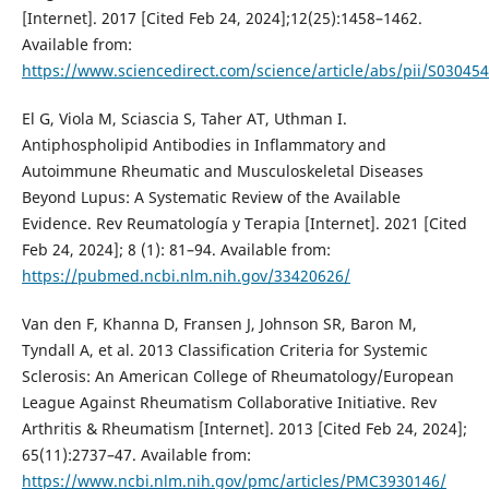
[Internet]. 2017 [Cited Feb 24, 2024];12(25):1458–1462.
Available from:
https://www.sciencedirect.com/science/article/abs/pii/S0304
El G, Viola M, Sciascia S, Taher AT, Uthman I.
Antiphospholipid Antibodies in Inflammatory and
Autoimmune Rheumatic and Musculoskeletal Diseases
Beyond Lupus: A Systematic Review of the Available
Evidence. Rev Reumatología y Terapia [Internet]. 2021 [Cited
Feb 24, 2024]; 8 (1): 81–94. Available from:
https://pubmed.ncbi.nlm.nih.gov/33420626/
Van den F, Khanna D, Fransen J, Johnson SR, Baron M,
Tyndall A, et al. 2013 Classification Criteria for Systemic
Sclerosis: An American College of Rheumatology/European
League Against Rheumatism Collaborative Initiative. Rev
Arthritis & Rheumatism [Internet]. 2013 [Cited Feb 24, 2024];
65(11):2737–47. Available from:
https://www.ncbi.nlm.nih.gov/pmc/articles/PMC3930146/