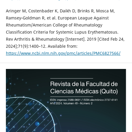
Aringer M, Costenbader K, Daikh D, Brinks R, Mosca M,
Ramsey‐Goldman R, et al. European League Against
Rheumatism/American College of Rheumatology
Classification Criteria for Systemic Lupus Erythematosus.
Rev Arthritis & Rheumatology [Internet]. 2019 [Cited Feb 24,
2024];71(9):1400–12. Available from:
https://www.ncbi.nlm.nih.gov/pmc/articles/PMC6827566/