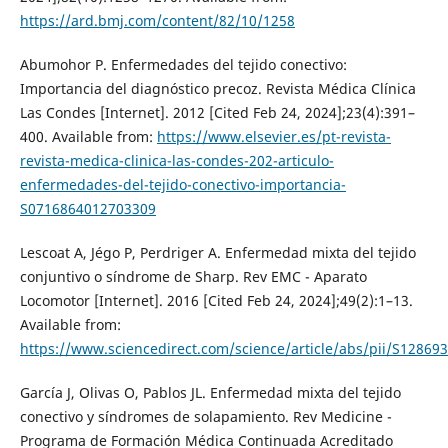
https://ard.bmj.com/content/82/10/1258
Abumohor P. Enfermedades del tejido conectivo:
Importancia del diagnóstico precoz. Revista Médica Clínica
Las Condes [Internet]. 2012 [Cited Feb 24, 2024];23(4):391–
400. Available from:
https://www.elsevier.es/pt-revista-
revista-medica-clinica-las-condes-202-articulo-
enfermedades-del-tejido-conectivo-importancia-
S0716864012703309
Lescoat A, Jégo P, Perdriger A. Enfermedad mixta del tejido
conjuntivo o síndrome de Sharp. Rev EMC - Aparato
Locomotor [Internet]. 2016 [Cited Feb 24, 2024];49(2):1–13.
Available from:
https://www.sciencedirect.com/science/article/abs/pii/S1286
García J, Olivas O, Pablos JL. Enfermedad mixta del tejido
conectivo y síndromes de solapamiento. Rev Medicine -
Programa de Formación Médica Continuada Acreditado