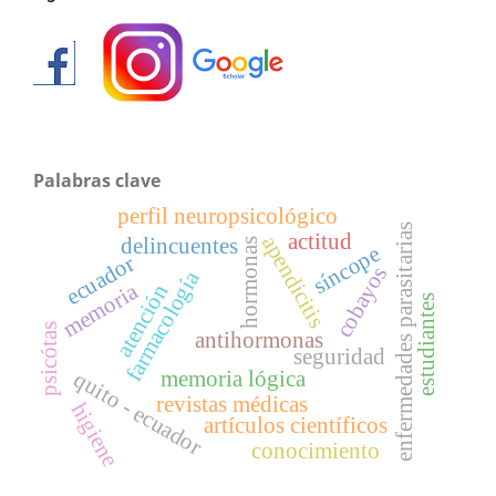
Palabras clave
perfil neuropsicológico
enfermedades parasitarias
actitud
apendicitis
delincuentes
hormonas
síncope
ecuador
cobayos
farmacología
memoria
atención
estudiantes
psicótas
antihormonas
seguridad
memoria lógica
quito - ecuador
revistas médicas
higiene
artículos científicos
conocimiento