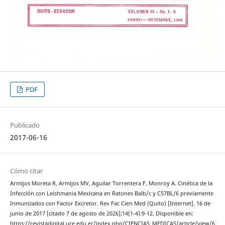
PDF
Publicado
2017-06-16
Cómo citar
Armijos Moreta R, Armijos MV, Aguilar Torrentera F, Monroy A. Cinética de la
Infección con Leishmania Mexicana en Ratones Balb/c y C57BL/6 previamente
Inmunizados con Factor Excretor. Rev Fac Cien Med (Quito) [Internet]. 16 de
junio de 2017 [citado 7 de agosto de 2026];14(1-4):9-12. Disponible en:
https://revistadigital.uce.edu.ec/index.php/CIENCIAS_MEDICAS/article/view/6