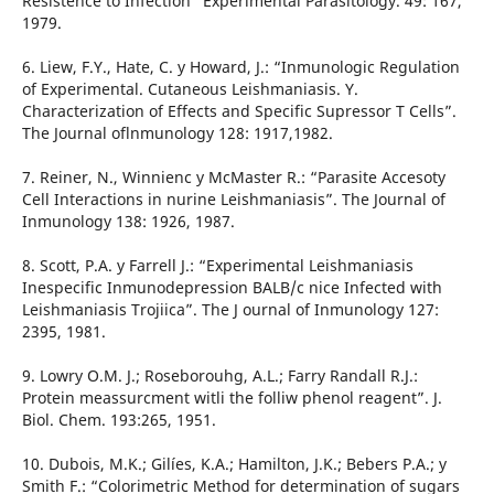
Resistence to Infection” Experimental Parasitology. 49: 167,
1979.
6. Liew, F.Y., Hate, C. y Howard, J.: “Inmunologic Regulation
of Experimental. Cutaneous Leishmaniasis. Y.
Characterization of Effects and Specific Supressor T Cells”.
The Journal oflnmunology 128: 1917,1982.
7. Reiner, N., Winnienc y McMaster R.: “Parasite Accesoty
Cell Interactions in nurine Leishmaniasis”. The Journal of
Inmunology 138: 1926, 1987.
8. Scott, P.A. y Farrell J.: “Experimental Leishmaniasis
Inespecific Inmunodepression BALB/c nice Infected with
Leishmaniasis Trojiica”. The J ournal of Inmunology 127:
2395, 1981.
9. Lowry O.M. J.; Roseborouhg, A.L.; Farry Randall R.J.:
Protein meassurcment witli the folliw phenol reagent”. J.
Biol. Chem. 193:265, 1951.
10. Dubois, M.K.; Gilíes, K.A.; Hamilton, J.K.; Bebers P.A.; y
Smith F.: “Colorimetric Method for determination of sugars