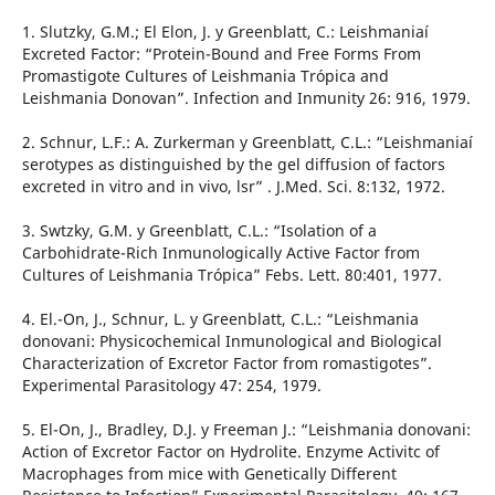
1. Slutzky, G.M.; El Elon, J. y Greenblatt, C.: Leishmaniaí
Excreted Factor: “Protein-Bound and Free Forms From
Promastigote Cultures of Leishmania Trópica and
Leishmania Donovan”. Infection and Inmunity 26: 916, 1979.
2. Schnur, L.F.: A. Zurkerman y Greenblatt, C.L.: “Leishmaniaí
serotypes as distinguished by the gel diffusion of factors
excreted in vitro and in vivo, lsr” . J.Med. Sci. 8:132, 1972.
3. Swtzky, G.M. y Greenblatt, C.L.: “Isolation of a
Carbohidrate-Rich Inmunologically Active Factor from
Cultures of Leishmania Trópica” Febs. Lett. 80:401, 1977.
4. El.-On, J., Schnur, L. y Greenblatt, C.L.: “Leishmania
donovani: Physicochemical Inmunological and Biological
Characterization of Excretor Factor from romastigotes”.
Experimental Parasitology 47: 254, 1979.
5. El-On, J., Bradley, D.J. y Freeman J.: “Leishmania donovani:
Action of Excretor Factor on Hydrolite. Enzyme Activitc of
Macrophages from mice with Genetically Different