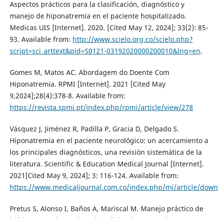
Aspectos prácticos para la clasificación, diagnóstico y
manejo de hiponatremia en el paciente hospitalizado.
Medicas UIS [Internet]. 2020. [Cited May 12, 2024]; 33(2): 85-
93. Available from:
http://www.scielo.org.co/scielo.php?
script=sci_arttext&pid=S0121-03192020000200010&lng=en
.
Gomes M, Matos AC. Abordagem do Doente Com
Hiponatremia. RPMI [Internet]. 2021 [Cited May
9,2024];28(4):378-8. Available from:
https://revista.spmi.pt/index.php/rpmi/article/view/278
Vásquez J, Jiménez R, Padilla P, Gracia D, Delgado S.
Hiponatremia en el paciente neurológico: un acercamiento a
los principales diagnósticos, una revisión sistemática de la
literatura. Scientific & Education Medical Journal [Internet].
2021[Cited May 9, 2024]; 3: 116-124. Available from:
https://www.medicaljournal.com.co/index.php/mj/article/dow
Pretus S, Alonso I, Baños A, Mariscal M. Manejo práctico de