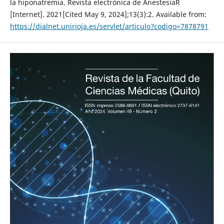
la hiponatremia. Revista electrónica de AnestesiaR
[Internet]. 2021[Cited May 9, 2024];13(3):2. Available from:
https://dialnet.unirioja.es/servlet/articulo?codigo=7878791