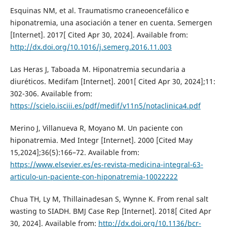
Esquinas NM, et al. Traumatismo craneoencefálico e
hiponatremia, una asociación a tener en cuenta. Semergen
[Internet]. 2017[ Cited Apr 30, 2024]. Available from:
http://dx.doi.org/10.1016/j.semerg.2016.11.003
Las Heras J, Taboada M. Hiponatremia secundaria a
diuréticos. Medifam [Internet]. 2001[ Cited Apr 30, 2024];11:
302-306. Available from:
https://scielo.isciii.es/pdf/medif/v11n5/notaclinica4.pdf
Merino J, Villanueva R, Moyano M. Un paciente con
hiponatremia. Med Integr [Internet]. 2000 [Cited May
15,2024];36(5):166–72. Available from:
https://www.elsevier.es/es-revista-medicina-integral-63-
articulo-un-paciente-con-hiponatremia-10022222
Chua TH, Ly M, Thillainadesan S, Wynne K. From renal salt
wasting to SIADH. BMJ Case Rep [Internet]. 2018[ Cited Apr
30, 2024]. Available from:
http://dx.doi.org/10.1136/bcr-