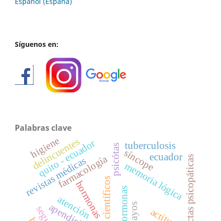
Español (España)
Síguenos en:
Palabras clave
higiene
delincuentes
quito - ecuador
tuberculosis
psicótas
síncope
ecuador
farmacología
conductas psicopáticas
revistas médicas
memoria lógica
artículos científicos
hormonas
antihormonas
atención
cobayos
apendicitis
actitud