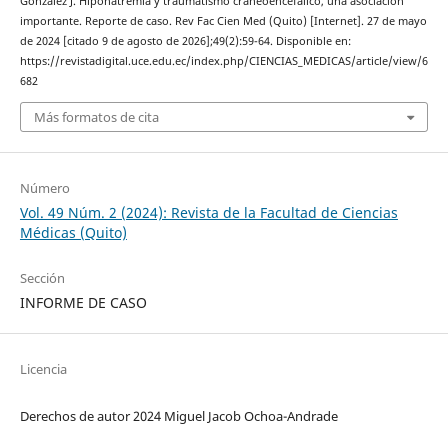
González J. Hiponatremia y traumatismo craneoencefálico, una asociación
importante. Reporte de caso. Rev Fac Cien Med (Quito) [Internet]. 27 de mayo
de 2024 [citado 9 de agosto de 2026];49(2):59-64. Disponible en:
https://revistadigital.uce.edu.ec/index.php/CIENCIAS_MEDICAS/article/view/6
682
Más formatos de cita
Número
Vol. 49 Núm. 2 (2024): Revista de la Facultad de Ciencias
Médicas (Quito)
Sección
INFORME DE CASO
Licencia
Derechos de autor 2024 Miguel Jacob Ochoa-Andrade