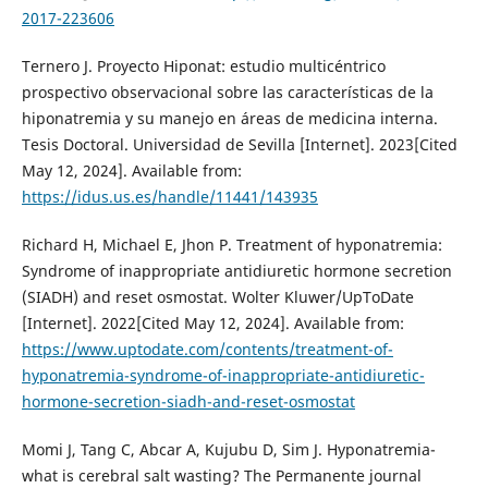
2017-223606
Ternero J. Proyecto Hiponat: estudio multicéntrico
prospectivo observacional sobre las características de la
hiponatremia y su manejo en áreas de medicina interna.
Tesis Doctoral. Universidad de Sevilla [Internet]. 2023[Cited
May 12, 2024]. Available from:
https://idus.us.es/handle/11441/143935
Richard H, Michael E, Jhon P. Treatment of hyponatremia:
Syndrome of inappropriate antidiuretic hormone secretion
(SIADH) and reset osmostat. Wolter Kluwer/UpToDate
[Internet]. 2022[Cited May 12, 2024]. Available from:
https://www.uptodate.com/contents/treatment-of-
hyponatremia-syndrome-of-inappropriate-antidiuretic-
hormone-secretion-siadh-and-reset-osmostat
Momi J, Tang C, Abcar A, Kujubu D, Sim J. Hyponatremia-
what is cerebral salt wasting? The Permanente journal