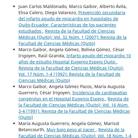
Juan Carlos Maldonado, Marco Gaibor, Alberto Ávila,
Elisa Calero, Diego Valarezo,
Prevención secundaria
del infarto agudo de miocardio en hospitales de
Quito-Ecuador: Características de los pacientes
estudiados
,
Revista de la Facultad de Ciencias
Médicas (Quito): Vol. 32 Núm. 1 (2007): Revista de la
Facultad de Ciencias Médicas (Quito)
Marco Gaibor, Angela Gómez, Bolivia Gómez, César
Irigoyen, Raúl Granda,
Infarto agudo del miocardio 10
años de estudio Hospital Eugenio Espejo Quito
,
Revista de la Facultad de Ciencias Médicas (Quito):
Vol. 17 Núm. 1-4 (1992): Revista de la Facultad de
Ciencias Médicas (Quito)
Marco Gaibor, Angela Gómez Pazos, María Augusta
Guerrero, César Irigoyen,
Incidencia de cardiopatías
congénitas en el Hospital Eugenio Espejo
,
Revista de
la Facultad de Ciencias Médicas (Quito): Vol. 16 Núm.
3-4 (1991): Revista de la Facultad de Ciencias Médicas
(Quito)
María Augusta Guerrero, Angela Gómez, Marisol
Betancourth,
Muy bajo peso al nacer
,
Revista de la
Facultad de Ciencias Médicas (Quito): Vol. 18 Núm. 1-4