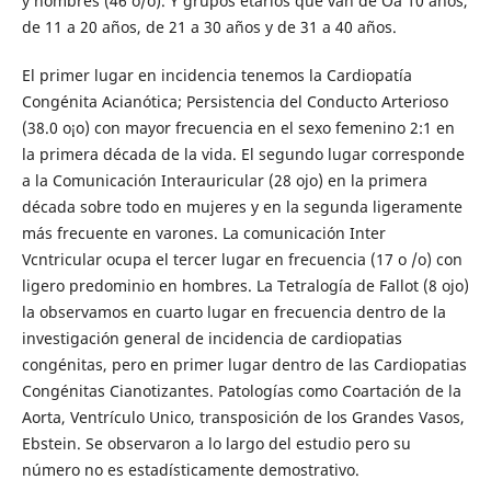
y hombres (46 o/o). Y grupos etarios que van de Oa 10 años,
de 11 a 20 años, de 21 a 30 años y de 31 a 40 años.
El primer lugar en incidencia tenemos la Cardiopatía
Congénita Acianótica; Persistencia del Conducto Arterioso
(38.0 o¡o) con mayor frecuencia en el sexo femenino 2:1 en
la primera década de la vida. El segundo lugar corresponde
a la Comunicación Interauricular (28 ojo) en la primera
década sobre todo en mujeres y en la segunda ligeramente
más frecuente en varones. La comunicación Inter
Vcntricular ocupa el tercer lugar en frecuencia (17 o /o) con
ligero predominio en hombres. La Tetralogía de Fallot (8 ojo)
la observamos en cuarto lugar en frecuencia dentro de la
investigación general de incidencia de cardiopatias
congénitas, pero en primer lugar dentro de las Cardiopatias
Congénitas Cianotizantes. Patologías como Coartación de la
Aorta, Ventrículo Unico, transposición de los Grandes Vasos,
Ebstein. Se observaron a lo largo del estudio pero su
número no es estadísticamente demostrativo.