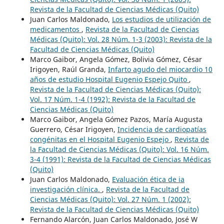
Revista de la Facultad de Ciencias Médicas (Quito)
Juan Carlos Maldonado,
Los estudios de utilización de
medicamentos
,
Revista de la Facultad de Ciencias
Médicas (Quito): Vol. 28 Núm. 1-3 (2003): Revista de la
Facultad de Ciencias Médicas (Quito)
Marco Gaibor, Angela Gómez, Bolivia Gómez, César
Irigoyen, Raúl Granda,
Infarto agudo del miocardio 10
años de estudio Hospital Eugenio Espejo Quito
,
Revista de la Facultad de Ciencias Médicas (Quito):
Vol. 17 Núm. 1-4 (1992): Revista de la Facultad de
Ciencias Médicas (Quito)
Marco Gaibor, Angela Gómez Pazos, María Augusta
Guerrero, César Irigoyen,
Incidencia de cardiopatías
congénitas en el Hospital Eugenio Espejo
,
Revista de
la Facultad de Ciencias Médicas (Quito): Vol. 16 Núm.
3-4 (1991): Revista de la Facultad de Ciencias Médicas
(Quito)
Juan Carlos Maldonado,
Evaluación ética de ia
investigación clínica.
,
Revista de la Facultad de
Ciencias Médicas (Quito): Vol. 27 Núm. 1 (2002):
Revista de la Facultad de Ciencias Médicas (Quito)
Fernando Alarcón, Juan Carlos Maldonado, José W