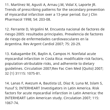
11. Martínez M, Agusti A, Arnau J.M, Vidal X, Laporte JR.
Trends of prescribing patterns for the secondary prevention
of myocardial infarction over a 13-year period. Eur J Clin
Pharmacol 1998; 54: 203-08.
12. Ferrante D, Virgolini M. Encuesta nacional de factores de
riesgo 2005: resultados principales. Prevalencia de factores
de riesgo de enfermedades cardiovasculares en la
Argentina. Rev Argent Cardiol 2007; 75: 20-29.
13. Kabagambe EK, Baylin A, Campos H. Nonfatal acute
myocardial infarction in Costa Rica: modificable risk factors,
population-atributable risks, and adherente to dietary
guidelines. Circulation 2007;Rev Fac Cien Med (Quito) 2007;
32 (1) 31115: 1075-81.
14. Lanas F, Avezum A, Bautista LE, Díaz R, Luna M, Islam S,
Yusuf S; INTERHEART Investigators in Latin America. Risk
factors for acute myocardial infarction in Latin America: the
INTERHEART Latin American study. Circulation 2007; 115:
1067-74.