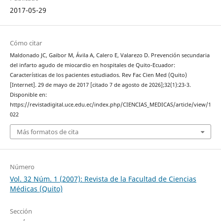
2017-05-29
Cómo citar
Maldonado JC, Gaibor M, Ávila A, Calero E, Valarezo D. Prevención secundaria
del infarto agudo de miocardio en hospitales de Quito-Ecuador:
Características de los pacientes estudiados. Rev Fac Cien Med (Quito)
[Internet]. 29 de mayo de 2017 [citado 7 de agosto de 2026];32(1):23-3.
Disponible en:
https://revistadigital.uce.edu.ec/index.php/CIENCIAS_MEDICAS/article/view/1
022
Más formatos de cita
Número
Vol. 32 Núm. 1 (2007): Revista de la Facultad de Ciencias
Médicas (Quito)
Sección