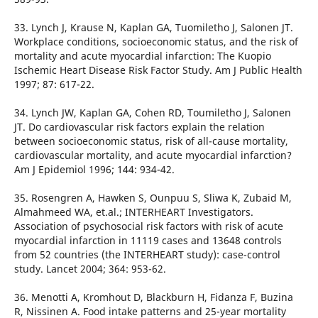
33. Lynch J, Krause N, Kaplan GA, Tuomiletho J, Salonen JT.
Workplace conditions, socioeconomic status, and the risk of
mortality and acute myocardial infarction: The Kuopio
Ischemic Heart Disease Risk Factor Study. Am J Public Health
1997; 87: 617-22.
34. Lynch JW, Kaplan GA, Cohen RD, Toumiletho J, Salonen
JT. Do cardiovascular risk factors explain the relation
between socioeconomic status, risk of all-cause mortality,
cardiovascular mortality, and acute myocardial infarction?
Am J Epidemiol 1996; 144: 934-42.
35. Rosengren A, Hawken S, Ounpuu S, Sliwa K, Zubaid M,
Almahmeed WA, et.al.; INTERHEART Investigators.
Association of psychosocial risk factors with risk of acute
myocardial infarction in 11119 cases and 13648 controls
from 52 countries (the INTERHEART study): case-control
study. Lancet 2004; 364: 953-62.
36. Menotti A, Kromhout D, Blackburn H, Fidanza F, Buzina
R, Nissinen A. Food intake patterns and 25-year mortality