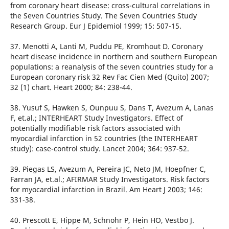
from coronary heart disease: cross-cultural correlations in
the Seven Countries Study. The Seven Countries Study
Research Group. Eur J Epidemiol 1999; 15: 507-15.
37. Menotti A, Lanti M, Puddu PE, Kromhout D. Coronary
heart disease incidence in northern and southern European
populations: a reanalysis of the seven countries study for a
European coronary risk 32 Rev Fac Cien Med (Quito) 2007;
32 (1) chart. Heart 2000; 84: 238-44.
38. Yusuf S, Hawken S, Ounpuu S, Dans T, Avezum A, Lanas
F, et.al.; INTERHEART Study Investigators. Effect of
potentially modifiable risk factors associated with
myocardial infarction in 52 countries (the INTERHEART
study): case-control study. Lancet 2004; 364: 937-52.
39. Piegas LS, Avezum A, Pereira JC, Neto JM, Hoepfner C,
Farran JA, et.al.; AFIRMAR Study Investigators. Risk factors
for myocardial infarction in Brazil. Am Heart J 2003; 146:
331-38.
40. Prescott E, Hippe M, Schnohr P, Hein HO, Vestbo J.