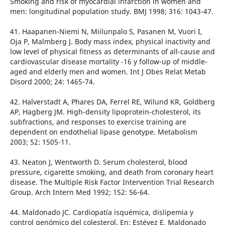
Smoking and risk of myocardial infarction in women and
men: longitudinal population study. BMJ 1998; 316: 1043-47.
41. Haapanen-Niemi N, Miilunpalo S, Pasanen M, Vuori I,
Oja P, Malmberg J. Body mass index, physical inactivity and
low level of physical fitness as determinants of all-cause and
cardiovascular disease mortality -16 y follow-up of middle-
aged and elderly men and women. Int J Obes Relat Metab
Disord 2000; 24: 1465-74.
42. Halverstadt A, Phares DA, Ferrel RE, Wilund KR, Goldberg
AP, Hagberg JM. High-density lipoprotein-cholesterol, its
subfractions, and responses to exercise training are
dependent on endothelial lipase genotype. Metabolism
2003; 52: 1505-11.
43. Neaton J, Wentworth D. Serum cholesterol, blood
pressure, cigarette smoking, and death from coronary heart
disease. The Multiple Risk Factor Intervention Trial Research
Group. Arch Intern Med 1992; 152: 56-64.
44. Maldonado JC. Cardiopatía isquémica, dislipemia y
control genómico del colesterol. En: Estévez E, Maldonado