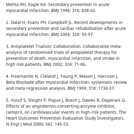
Mehta RH, Eagle KA. Secondary prevention in acute
myocardial infarction. BMJ 1998; 316: 838-42.
2. Dalal H, Evans PH, Campbell JL. Recent developments in
secondary prevention and cardiac rehabilitation after acute
myocardial infarction. BMJ 2004; 328: 93-97.
3. Antiplatelet Trialists’ Collaboration. Collaborative meta-
analysis of randomised trials of antiplatelet therapy for
prevention of death, myocardial infarction, and stroke in
high risk patients. BMJ 2002; 324: 71-86.
4. Freemantle N, Cleland J, Young P, Mason J, Harrison J.
Beta Blockade after myocardial infarction: systematic review
and meta regression analysis. BMJ 1999; 318: 1730-37.
5. Yusuf S, Sleight P, Pogue J, Bosch J, Davies R, Dagenais G.
Effects of an angiotensin-converting-enzyme inhibitor,
ramipril, on cardiovascular events in high-risk patients. The
Heart Outcomes Prevention Evaluation Study Investigators.
N Engl J Med 2000; 342: 145-53.