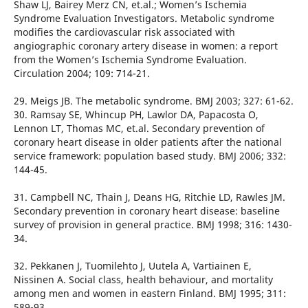
Shaw LJ, Bairey Merz CN, et.al.; Women’s Ischemia
Syndrome Evaluation Investigators. Metabolic syndrome
modifies the cardiovascular risk associated with
angiographic coronary artery disease in women: a report
from the Women’s Ischemia Syndrome Evaluation.
Circulation 2004; 109: 714-21.
29. Meigs JB. The metabolic syndrome. BMJ 2003; 327: 61-62.
30. Ramsay SE, Whincup PH, Lawlor DA, Papacosta O,
Lennon LT, Thomas MC, et.al. Secondary prevention of
coronary heart disease in older patients after the national
service framework: population based study. BMJ 2006; 332:
144-45.
31. Campbell NC, Thain J, Deans HG, Ritchie LD, Rawles JM.
Secondary prevention in coronary heart disease: baseline
survey of provision in general practice. BMJ 1998; 316: 1430-
34.
32. Pekkanen J, Tuomilehto J, Uutela A, Vartiainen E,
Nissinen A. Social class, health behaviour, and mortality
among men and women in eastern Finland. BMJ 1995; 311:
589-93.