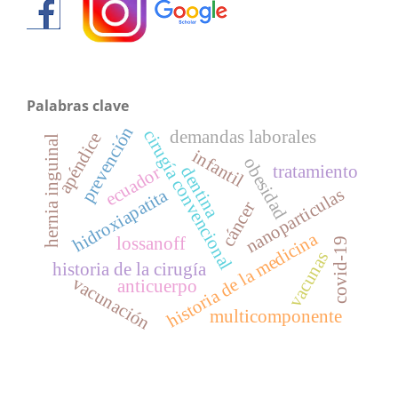
Palabras clave
prevención
cirugía convencional
demandas laborales
apéndice
hernia inguinal
infantil
obesidad
tratamiento
dentina
ecuador
nanoparticulas
hidroxiapatita
cáncer
historia de la medicina
lossanoff
covid-19
vacunas
historia de la cirugía
vacunación
anticuerpo
multicomponente