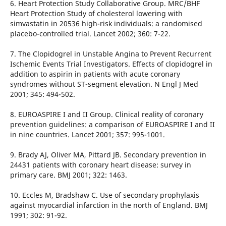
6. Heart Protection Study Collaborative Group. MRC/BHF
Heart Protection Study of cholesterol lowering with
simvastatin in 20536 high-risk individuals: a randomised
placebo-controlled trial. Lancet 2002; 360: 7-22.
7. The Clopidogrel in Unstable Angina to Prevent Recurrent
Ischemic Events Trial Investigators. Effects of clopidogrel in
addition to aspirin in patients with acute coronary
syndromes without ST-segment elevation. N Engl J Med
2001; 345: 494-502.
8. EUROASPIRE I and II Group. Clinical reality of coronary
prevention guidelines: a comparison of EUROASPIRE I and II
in nine countries. Lancet 2001; 357: 995-1001.
9. Brady AJ, Oliver MA, Pittard JB. Secondary prevention in
24431 patients with coronary heart disease: survey in
primary care. BMJ 2001; 322: 1463.
10. Eccles M, Bradshaw C. Use of secondary prophylaxis
against myocardial infarction in the north of England. BMJ
1991; 302: 91-92.