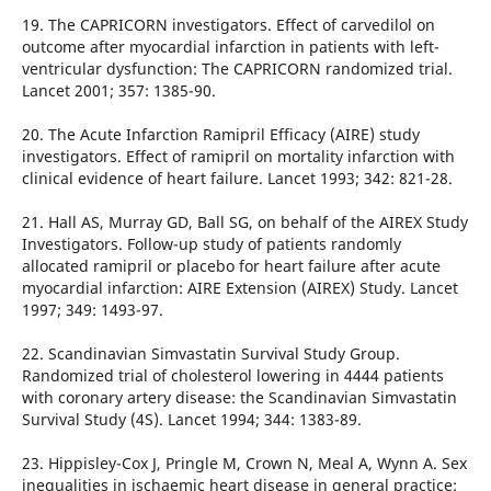
19. The CAPRICORN investigators. Effect of carvedilol on
outcome after myocardial infarction in patients with left-
ventricular dysfunction: The CAPRICORN randomized trial.
Lancet 2001; 357: 1385-90.
20. The Acute Infarction Ramipril Efficacy (AIRE) study
investigators. Effect of ramipril on mortality infarction with
clinical evidence of heart failure. Lancet 1993; 342: 821-28.
21. Hall AS, Murray GD, Ball SG, on behalf of the AIREX Study
Investigators. Follow-up study of patients randomly
allocated ramipril or placebo for heart failure after acute
myocardial infarction: AIRE Extension (AIREX) Study. Lancet
1997; 349: 1493-97.
22. Scandinavian Simvastatin Survival Study Group.
Randomized trial of cholesterol lowering in 4444 patients
with coronary artery disease: the Scandinavian Simvastatin
Survival Study (4S). Lancet 1994; 344: 1383-89.
23. Hippisley-Cox J, Pringle M, Crown N, Meal A, Wynn A. Sex
inequalities in ischaemic heart disease in general practice: