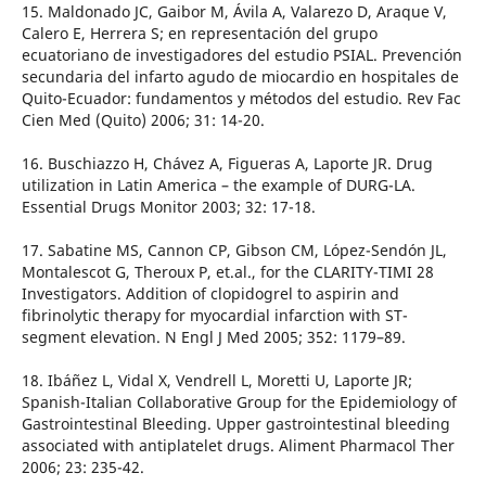
15. Maldonado JC, Gaibor M, Ávila A, Valarezo D, Araque V,
Calero E, Herrera S; en representación del grupo
ecuatoriano de investigadores del estudio PSIAL. Prevención
secundaria del infarto agudo de miocardio en hospitales de
Quito-Ecuador: fundamentos y métodos del estudio. Rev Fac
Cien Med (Quito) 2006; 31: 14-20.
16. Buschiazzo H, Chávez A, Figueras A, Laporte JR. Drug
utilization in Latin America – the example of DURG-LA.
Essential Drugs Monitor 2003; 32: 17-18.
17. Sabatine MS, Cannon CP, Gibson CM, López-Sendón JL,
Montalescot G, Theroux P, et.al., for the CLARITY-TIMI 28
Investigators. Addition of clopidogrel to aspirin and
fibrinolytic therapy for myocardial infarction with ST-
segment elevation. N Engl J Med 2005; 352: 1179–89.
18. Ibáñez L, Vidal X, Vendrell L, Moretti U, Laporte JR;
Spanish-Italian Collaborative Group for the Epidemiology of
Gastrointestinal Bleeding. Upper gastrointestinal bleeding
associated with antiplatelet drugs. Aliment Pharmacol Ther
2006; 23: 235-42.