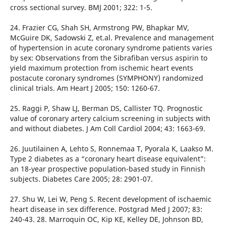
cross sectional survey. BMJ 2001; 322: 1-5.
24. Frazier CG, Shah SH, Armstrong PW, Bhapkar MV,
McGuire DK, Sadowski Z, et.al. Prevalence and management
of hypertension in acute coronary syndrome patients varies
by sex: Observations from the Sibrafiban versus aspirin to
yield maximum protection from ischemic heart events
postacute coronary syndromes (SYMPHONY) randomized
clinical trials. Am Heart J 2005; 150: 1260-67.
25. Raggi P, Shaw LJ, Berman DS, Callister TQ. Prognostic
value of coronary artery calcium screening in subjects with
and without diabetes. J Am Coll Cardiol 2004; 43: 1663-69.
26. Juutilainen A, Lehto S, Ronnemaa T, Pyorala K, Laakso M.
Type 2 diabetes as a “coronary heart disease equivalent”:
an 18-year prospective population-based study in Finnish
subjects. Diabetes Care 2005; 28: 2901-07.
27. Shu W, Lei W, Peng S. Recent development of ischaemic
heart disease in sex difference. Postgrad Med J 2007; 83:
240-43. 28. Marroquin OC, Kip KE, Kelley DE, Johnson BD,