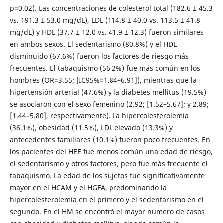
p=0.02). Las concentraciones de colesterol total (182.6 ± 45.3
vs. 191.3 ± 53.0 mg/dL), LDL (114.8 ± 40.0 vs. 113.5 ± 41.8
mg/dL) y HDL (37.7 ± 12.0 vs. 41.9 ± 12.3) fueron similares
en ambos sexos. El sedentarismo (80.8%) y el HDL
disminuido (67.6%) fueron los factores de riesgo más
frecuentes. El tabaquismo (56.2%) fue más común en los
hombres (OR=3.55; [IC95%=1.84–6.91]), mientras que la
hipertensión arterial (47.6%) y la diabetes mellitus (19.5%)
se asociaron con el sexo femenino (2.92; [1.52–5.67]; y 2.89;
[1.44–5.80], respectivamente). La hipercolesterolemia
(36.1%), obesidad (11.5%), LDL elevado (13.3%) y
antecedentes familiares (10.1%) fueron poco frecuentes. En
los pacientes del HEE fue menos común una edad de riesgo,
el sedentarismo y otros factores, pero fue más frecuente el
tabaquismo. La edad de los sujetos fue significativamente
mayor en el HCAM y el HGFA, predominando la
hipercolesterolemia en el primero y el sedentarismo en el
segundo. En el HM se encontró el mayor número de casos