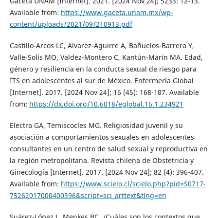
Gaceta UNAM [Internet]. 2021. [2024 Nov 24]; 5233: 12-13.
Available from:
https://www.gaceta.unam.mx/wp-
content/uploads/2021/09/210913.pdf
Castillo-Arcos LC, Alvarez-Aguirre A, Bañuelos-Barrera Y,
Valle-Solís MO, Valdez-Montero C, Kantún-Marín MA. Edad,
género y resiliencia en la conducta sexual de riesgo para
ITS en adolescentes al sur de México. Enfermería Global
[Internet]. 2017. [2024 Nov 24]; 16 (45): 168-187. Available
from:
https://dx.doi.org/10.6018/eglobal.16.1.234921
Electra GA, Temiscocles MG. Religiosidad juvenil y su
asociación a comportamientos sexuales en adolescentes
consultantes en un centro de salud sexual y reproductiva en
la región metropolitana. Revista chilena de Obstetricia y
Ginecología [Internet]. 2017. [2024 Nov 24]; 82 (4): 396-407.
Available from:
https://www.scielo.cl/scielo.php?pid=S0717-
75262017000400396&script=sci_arttext&tlng=en
Suárez-López L, Menkes BC. ¿Cuáles son los contextos que