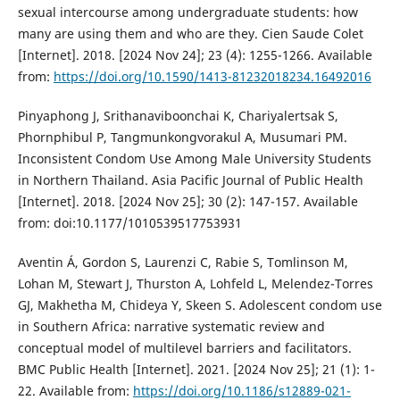
sexual intercourse among undergraduate students: how
many are using them and who are they. Cien Saude Colet
[Internet]. 2018. [2024 Nov 24]; 23 (4): 1255-1266. Available
from:
https://doi.org/10.1590/1413-81232018234.16492016
Pinyaphong J, Srithanaviboonchai K, Chariyalertsak S,
Phornphibul P, Tangmunkongvorakul A, Musumari PM.
Inconsistent Condom Use Among Male University Students
in Northern Thailand. Asia Pacific Journal of Public Health
[Internet]. 2018. [2024 Nov 25]; 30 (2): 147-157. Available
from: doi:10.1177/1010539517753931
Aventin Á, Gordon S, Laurenzi C, Rabie S, Tomlinson M,
Lohan M, Stewart J, Thurston A, Lohfeld L, Melendez-Torres
GJ, Makhetha M, Chideya Y, Skeen S. Adolescent condom use
in Southern Africa: narrative systematic review and
conceptual model of multilevel barriers and facilitators.
BMC Public Health [Internet]. 2021. [2024 Nov 25]; 21 (1): 1-
22. Available from:
https://doi.org/10.1186/s12889-021-