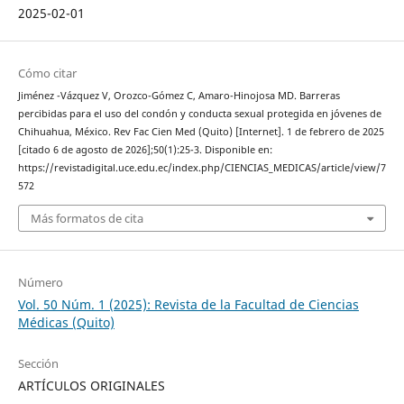
2025-02-01
Cómo citar
Jiménez -Vázquez V, Orozco-Gómez C, Amaro-Hinojosa MD. Barreras
percibidas para el uso del condón y conducta sexual protegida en jóvenes de
Chihuahua, México. Rev Fac Cien Med (Quito) [Internet]. 1 de febrero de 2025
[citado 6 de agosto de 2026];50(1):25-3. Disponible en:
https://revistadigital.uce.edu.ec/index.php/CIENCIAS_MEDICAS/article/view/7
572
Más formatos de cita
Número
Vol. 50 Núm. 1 (2025): Revista de la Facultad de Ciencias
Médicas (Quito)
Sección
ARTÍCULOS ORIGINALES