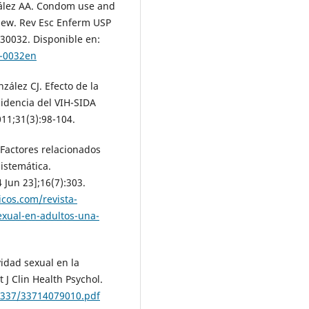
zález AA. Condom use and
iew. Rev Esc Enferm USP
230032. Disponible en:
3-0032en
ález CJ. Efecto de la
cidencia del VIH-SIDA
011;31(3):98-104.
 Factores relacionados
sistemática.
 Jun 23];16(7):303.
cos.com/revista-
exual-en-adultos-una-
vidad sexual en la
 J Clin Health Psychol.
/337/33714079010.pdf