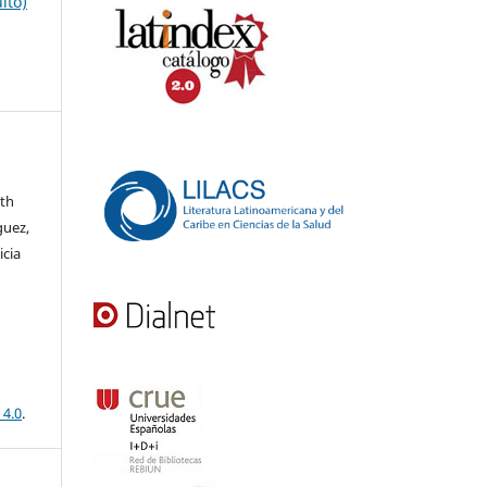
ito)
eth
guez,
icia
 4.0
.