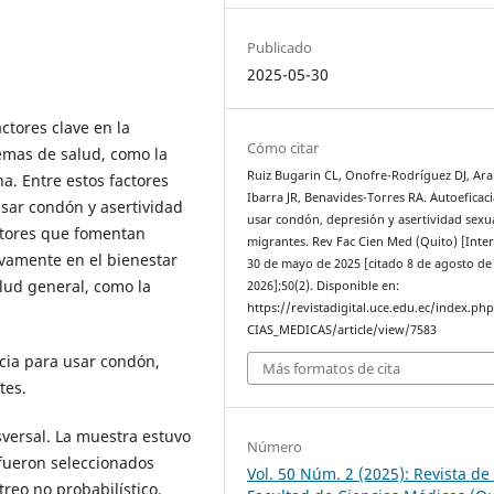
Publicado
2025-05-30
ctores clave en la
Cómo citar
mas de salud, como la
Ruiz Bugarin CL, Onofre-Rodríguez DJ, Ar
a. Entre estos factores
Ibarra JR, Benavides-Torres RA. Autoeficac
usar condón y asertividad
usar condón, depresión y asertividad sexu
actores que fomentan
migrantes. Rev Fac Cien Med (Quito) [Inter
vamente en el bienestar
30 de mayo de 2025 [citado 8 de agosto de
alud general, como la
2026];50(2). Disponible en:
https://revistadigital.uce.edu.ec/index.ph
CIAS_MEDICAS/article/view/7583
acia para usar condón,
Más formatos de cita
tes.
sversal. La muestra estuvo
Número
fueron seleccionados
Vol. 50 Núm. 2 (2025): Revista de 
reo no probabilístico,