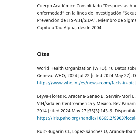
Cuerpo Académico Consolidado “Respuestas hum
enfermedad” en la línea de investigación “Sexu
Prevención de ITS-VIH/SIDA”. Miembro de Sigma 
Capítulo Tau Alpha, desde 2004.
Citas
World Health Organization (WHO). 10 Datos sobre
Geneva: WHO; 2024 Jul 22 [cited 2024 May 27]. D
https://www.who.int/es/news-room/facts-in-pict
Leyva-Flores R, Aracena-Genao B, Serván-Mori E.
VIH/sida en Centroamérica y México. Rev Panam 
2014 [cited 2024 May 27];36(3):143–9. Disponible
https://iris.paho.org/handle/10665.2/9903?local
Ruiz-Bugarin CL, López-Sánchez U, Aranda-Ibar