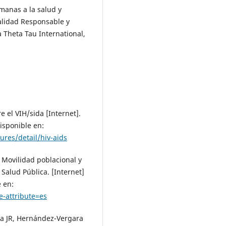
anas a la salud y
alidad Responsable y
Theta Tau International,
 el VIH/sida [Internet].
isponible en:
ures/detail/hiv-aids
 Movilidad poblacional y
Salud Pública. [Internet]
 en:
e-attribute=es
ra JR, Hernández-Vergara