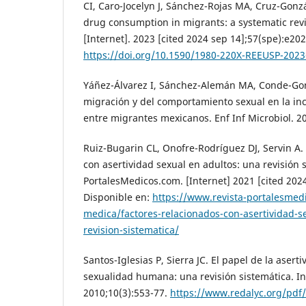
CI, Caro-Jocelyn J, Sánchez-Rojas MA, Cruz-Gon
drug consumption in migrants: a systematic rev
[Internet]. 2023 [cited 2024 sep 14];57(spe):e20
https://doi.org/10.1590/1980-220X-REEUSP-202
Yáñez-Álvarez I, Sánchez-Alemán MA, Conde-Gonz
migración y del comportamiento sexual en la in
entre migrantes mexicanos. Enf Inf Microbiol. 2
Ruiz-Bugarin CL, Onofre-Rodríguez DJ, Servin A.
con asertividad sexual en adultos: una revisión 
PortalesMedicos.com. [Internet] 2021 [cited 2024
Disponible en:
https://www.revista-portalesmedi
medica/factores-relacionados-con-asertividad-s
revision-sistematica/
Santos-Iglesias P, Sierra JC. El papel de la aserti
sexualidad humana: una revisión sistemática. Int
2010;10(3):553-77.
https://www.redalyc.org/pdf