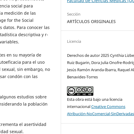
Facultad de Ciencias Médicas (Qu
encia social para
la medición de las
Sección
age for the Social
ARTÍCULOS ORIGINALES
s datos. Para conocer las
adística descriptiva y r-
Licencia
variables.
tes en su mayoría de
Derechos de autor 2025 Cynthia Lizb
utoeficacia para el uso
Ruiz Bugarin, Dora Julia Onofre-Rodrí
d sexual, sin embargo, no
Jesús Ramón Aranda-Ibarra, Raquel Al
usar condón con las
Benavides-Torres
 algunos estudios sobre
Esta obra está bajo una licencia
onsiderando la población
internacional
Creative Commons
Atribución-NoComercial-SinDerivadas
crementa el asertividad
idad sexual.