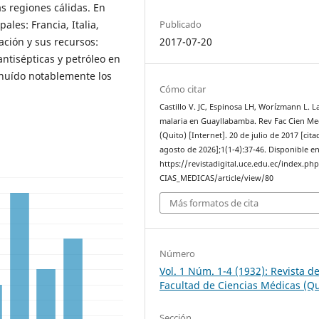
as regiones cálidas. En
Publicado
ales: Francia, Italia,
2017-07-20
ación y sus recursos:
antisépticas y petróleo en
inuído notablemente los
Cómo citar
Castillo V. JC, Espinosa LH, Worízmann L. L
malaria en Guayllabamba. Rev Fac Cien M
(Quito) [Internet]. 20 de julio de 2017 [cit
agosto de 2026];1(1-4):37-46. Disponible en
https://revistadigital.uce.edu.ec/index.ph
CIAS_MEDICAS/article/view/80
Más formatos de cita
Número
Vol. 1 Núm. 1-4 (1932): Revista de
Facultad de Ciencias Médicas (Qu
Sección