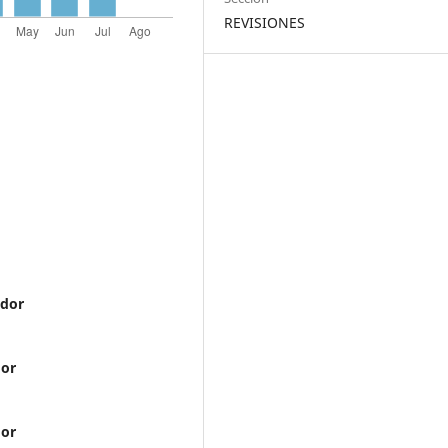
REVISIONES
ador
dor
dor