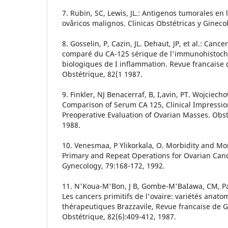
7. Rubin, SC, Lewis, JL.: Antigenos tumorales en
ovåricos malignos. Clinicas Obstétricas y Gineco
8. Gosselin, P, Cazin, JL. Dehaut, JP, et al.: Cancer
comparé du CA-125 sérique de l'immunohistochir
biologiques de I inflammation. Revue francaise 
Obstétrique, 82(1 1987.
9. Finkler, NJ Benacerraf, B, I,avin, PT. Wojciech
Comparison of Serum CA 125, Clinical Impressio
Preoperative Evaluation of Ovarian Masses. Obs
1988.
10. Venesmaa, P Ylikorkala, O. Morbidity and Mor
Primary and Repeat Operations for Ovarian Canc
Gynecology, 79:168-172, 1992.
11. N'Koua-M'Bon, J B, Gombe-M'BaIawa, CM, Para
Les cancers primitifs de l'ovaire: variétés anat
thérapeutiques Brazzavile, Revue francaise de G
Obstétrique, 82(6):409-412, 1987.