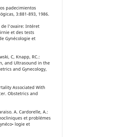
 los padecimientos
lögicas, 3:881-893, 1986.
 de l'ovaire: Intéret
nie et des tests
de Gynécologie et
owski, C, Knapp, RC.:
n, and Ultrasound in the
tetrics and Gynecology,
tality Associated With
er. Obstetrics and
iso. A. Cardorelle, A.:
omocliniques et problémes
ynéco• logie et