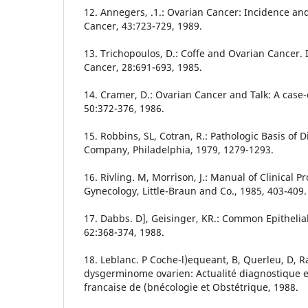
12. Annegers, .1.: Ovarian Cancer: Incidence and
Cancer, 43:723-729, 1989.
13. Trichopoulos, D.: Coffe and Ovarian Cancer. I
Cancer, 28:691-693, 1985.
14. Cramer, D.: Ovarian Cancer and Talk: A case-
50:372-376, 1986.
15. Robbins, SL, Cotran, R.: Pathologic Basis of 
Company, Philadelphia, 1979, 1279-1293.
16. Rivling. M, Morrison, J.: Manual of Clinical 
Gynecology, Little-Braun and Co., 1985, 403-409.
17. Dabbs. D], Geisinger, KR.: Common Epithelia
62:368-374, 1988.
18. Leblanc. P Coche-l)equeant, B, Querleu, D, Rav
dysgerminome ovarien: Actualité diagnostique 
francaise de (bnécologie et Obstétrique, 1988.