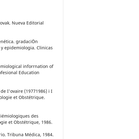
Novak. Nueva Editorial
ogenética. gradaciÖn
s y epidemiologia. Clinicas
miological inforrnation of
ofesional Education
r de I'ovaire (19771986) i I
ologie et Obstétrique.
épiémiologiques des
gie et Obstétrique, 1986.
ario. Tribuna Médica, 1984.