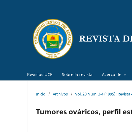
Revistas UCE
Sobre la revista
Acerca de
Inicio
/
Archivos
/
Vol. 20 Núm. 3-4 (1995): Revista
Tumores ováricos, perfil est