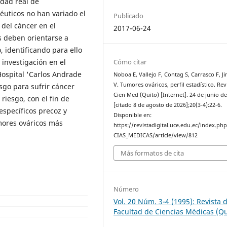
dad real de
éuticos no han variado el
Publicado
del cáncer en el
2017-06-24
s deben orientarse a
 identificando para ello
Cómo citar
 investigación en el
Hospital 'Carlos Andrade
Noboa E, Vallejo F, Contag S, Carrasco F, J
V. Tumores ováricos, perfil estadístico. Rev
esgo para sufrir cáncer
Cien Med (Quito) [Internet]. 24 de junio d
 riesgo, con el fin de
[citado 8 de agosto de 2026];20(3-4):22-6.
específicos precoz y
Disponible en:
mores ováricos más
https://revistadigital.uce.edu.ec/index.ph
CIAS_MEDICAS/article/view/812
Más formatos de cita
Número
Vol. 20 Núm. 3-4 (1995): Revista d
Facultad de Ciencias Médicas (Qu