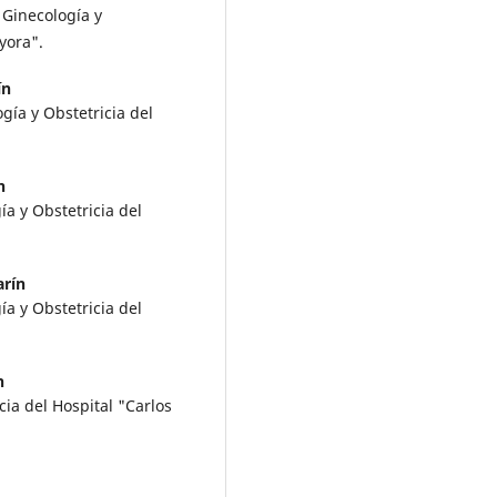
 Ginecología y
yora".
ín
ía y Obstetricia del
n
a y Obstetricia del
arín
a y Obstetricia del
n
ia del Hospital "Carlos