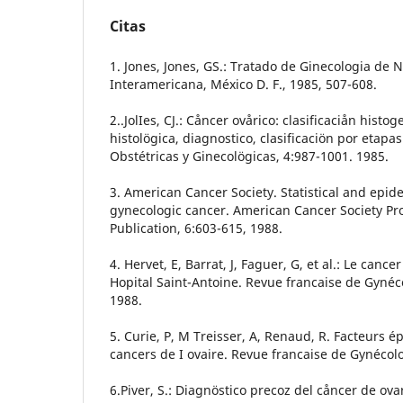
Citas
1. Jones, Jones, GS.: Tratado de Ginecologia de 
Interamericana, México D. F., 1985, 507-608.
2..JolIes, CJ.: Cåncer ovårico: clasificaciån hist
histolögica, diagnostico, clasificaciön por etapa
Obstétricas y Ginecolögicas, 4:987-1001. 1985.
3. American Cancer Society. Statistical and epide
gynecologic cancer. American Cancer Society Pr
Publication, 6:603-615, 1988.
4. Hervet, E, Barrat, J, Faguer, G, et al.: Le cance
Hopital Saint-Antoine. Revue francaise de Gynéc
1988.
5. Curie, P, M Treisser, A, Renaud, R. Facteurs 
cancers de I ovaire. Revue francaise de Gynécolo
6.Piver, S.: Diagnöstico precoz del cåncer de ov