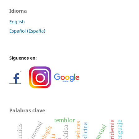
Idioma
English
Español (España)
Síguenos en:
Palabras clave
temblor
sexual
dermitis
fonología