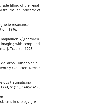
ade filling of the renal
l trauma: an indicator of
magnetie resonance
tion. 1996.
 Haapiainen R,\Lehtonen
e imaging with computed
uma. J. Trauma. 1995;
del árbol urinario en el
iento y evolución. Revista
cos dos traumatismo
 1994; 51(11): 1605-1614.
for
blems in urology. J. B.