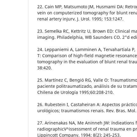
22. Cain MP, Matsumoto JM, Husmami DA: Retrogr
vein on computerized tomography for blunt rena
renal artery injurv. J. Urol. 1995; 153:1247.
23. Semelka RC, Kettritz U, Brown ED: Clinical 
imaging. Philadelphia, WB Saunders CO. 2"d edi
24. Leppaniemi A, Lamminen A, Tervahartiala P,
T: Comparison of high-fíeld magnetie resonanc
tomography in the evaluation of blunt renal tra
38:420.
25. Martínez C, Bengió RG, Valle O: Traumatismo 
paciente politraumatizado, análisis de su tratam
Chilena de Urología 1995;60:208-210.
26. Rubestein I, Castaheiran A: Aspectos prácti
urológicos; traumatismos renais. Rev. Bras. Mol.
27. Arinenakas NA, Me Aninneh JW: índieations 
radiographicV^issessment of renal trauma en pro
Lippincott Company. 1994; 8(2): 245-253.