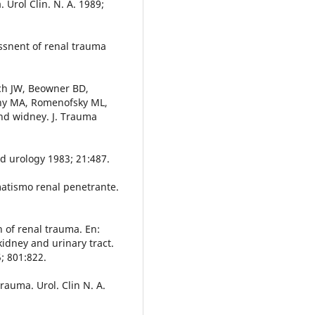
 Urol Clin. N. A. 1989;
ssnent of renal trauma
ch JW, Beowner BD,
ony MA, Romenofsky ML,
and widney. J. Trauma
ld urology 1983; 21:487.
matismo renal penetrante.
n of renal trauma. En:
idney and urinary tract.
; 801:822.
rauma. Urol. Clin N. A.