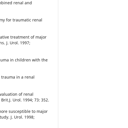
mbined renal and
my for traumatic renal
ative treatment of major
s. J. Urol. 1997;
auma in children with the
 trauma in a renal
valuation of renal
rit.J. Urol. 1994; 73: 352.
more susceptible to major
udy. J. Urol. 1998;