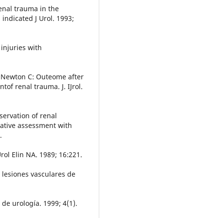
renal trauma in the
indicated J Urol. 1993;
injuries with
S, Newton C: Outeome after
of renal trauma. J. IJrol.
servation of renal
tative assessment with
.
rol Elin NA. 1989; 16:221.
 lesiones vasculares de
de urología. 1999; 4(1).