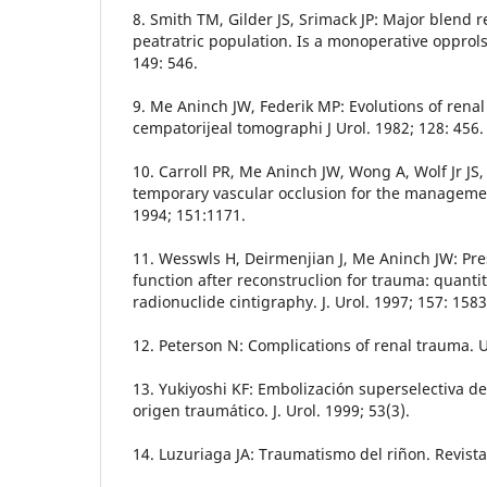
8. Smith TM, Gilder JS, Srimack JP: Major blend 
peatratric population. Is a monoperative opprols 
149: 546.
9. Me Aninch JW, Federik MP: Evolutions of renal 
cempatorijeal tomographi J Urol. 1982; 128: 456.
10. Carroll PR, Me Aninch JW, Wong A, Wolf Jr J
temporary vascular occlusion for the management
1994; 151:1171.
11. Wesswls H, Deirmenjian J, Me Aninch JW: Pre
function after reconstruclion for trauma: quanti
radionuclide cintigraphy. J. Urol. 1997; 157: 1583
12. Peterson N: Complications of renal trauma. U
13. Yukiyoshi KF: Embolización superselectiva de
origen traumático. J. Urol. 1999; 53(3).
14. Luzuriaga JA: Traumatismo del riñon. Revista 