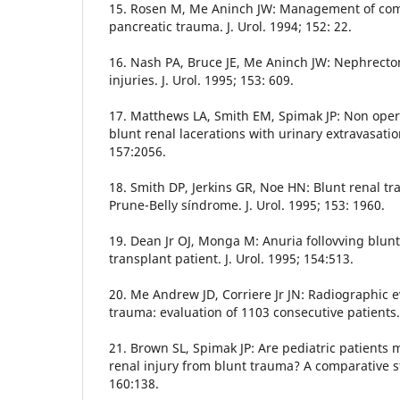
15. Rosen M, Me Aninch JW: Management of co
pancreatic trauma. J. Urol. 1994; 152: 22.
16. Nash PA, Bruce JE, Me Aninch JW: Nephrecto
injuries. J. Urol. 1995; 153: 609.
17. Matthews LA, Smith EM, Spimak JP: Non oper
blunt renal lacerations with urinary extravasation
157:2056.
18. Smith DP, Jerkins GR, Noe HN: Blunt renal tr
Prune-Belly síndrome. J. Urol. 1995; 153: 1960.
19. Dean Jr OJ, Monga M: Anuria follovving blunt
transplant patient. J. Urol. 1995; 154:513.
20. Me Andrew JD, Corriere Jr JN: Radiographic e
trauma: evaluation of 1103 consecutive patients. B
21. Brown SL, Spimak JP: Are pediatric patients 
renal injury from blunt trauma? A comparative st
160:138.