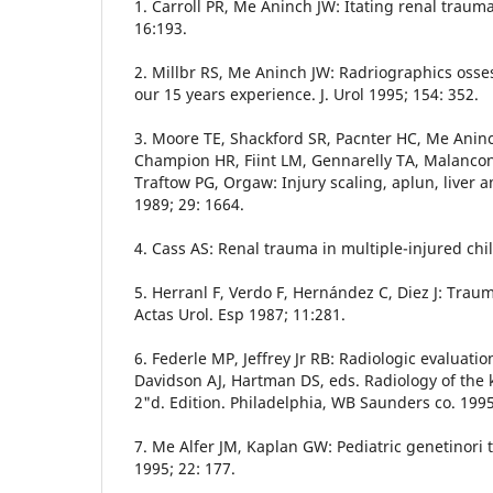
1. Carroll PR, Me Aninch JW: Itating renal trauma.
16:193.
2. Millbr RS, Me Aninch JW: Radriographics osse
our 15 years experience. J. Urol 1995; 154: 352.
3. Moore TE, Shackford SR, Pacnter HC, Me Anin
Champion HR, Fiint LM, Gennarelly TA, Malanc
Traftow PG, Orgaw: Injury scaling, aplun, liver 
1989; 29: 1664.
4. Cass AS: Renal trauma in multiple-injured chi
5. Herranl F, Verdo F, Hernández C, Diez J: Trau
Actas Urol. Esp 1987; 11:281.
6. Federle MP, Jeffrey Jr RB: Radiologic evaluatio
Davidson AJ, Hartman DS, eds. Radiology of the k
2"d. Edition. Philadelphia, WB Saunders co. 1995
7. Me Alfer JM, Kaplan GW: Pediatric genetinori t
1995; 22: 177.