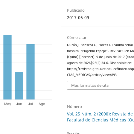
Publicado
2017-06-09
Cómo citar
Durán J, Fonseca O, Flores I. Trauma renal 
hospital “Eugenio Espejo”. Rev Fac Cien M
(Quito) [Internet]. 9 de junio de 2017 [cita
agosto de 2026];25(2):34-6. Disponible en:
https://revistadigital.uce.edu.ec/index.ph
CIAS_MEDICAS/article/view/893
Más formatos de cita
Número
Vol. 25 Núm. 2 (2000): Revista de 
Facultad de Ciencias Médicas (Qu
Sección