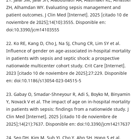
ZH, Alhamdan WY. Evaluating sepsis management and
patient outcomes. J Clin Med [Internet]. 2025 [citado 10 de
noviembre de 2025];14(10):3555. Disponible en:
doi:10.3390/jcm14103555
22. Ko RE, Kang D, Cho J, Na SJ, Chung CR, Lim SY et al.
Influence of gender on age-associated in-hospital mortality
in patients with sepsis and septic shock: a prospective
nationwide multicenter cohort study. Crit Care [Internet].
2023 [citado 10 de noviembre de 2025];27:229. Disponible
en: doi:10.1186/s13054-023-04515-5
23. Gabay O, Smadar-Shneyour R, Adi S, Boyko M, Binyamin
Y, Novack V et al. The impact of age on in-hospital mortality
in patients with sepsis: findings from a nationwide study. J
Clin Med [Internet]. 2025 [citado 10 de noviembre de
2025];14(21):7637. Disponible en: doi:10.3390/jcm14217637
24. Seo DH, Kim M, Suh YJ, Cho Y, Ahn SH, Hong S et al.