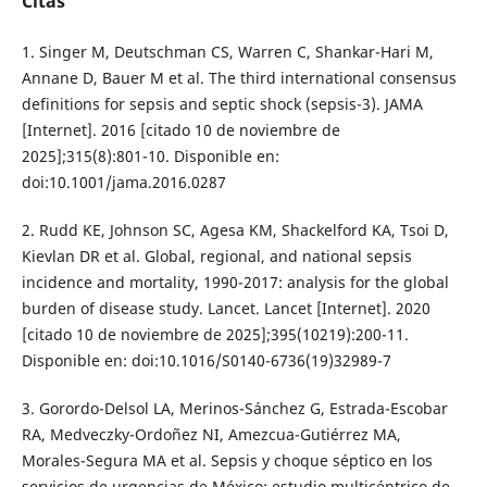
Citas
1. Singer M, Deutschman CS, Warren C, Shankar-Hari M,
Annane D, Bauer M et al. The third international consensus
definitions for sepsis and septic shock (sepsis-3). JAMA
[Internet]. 2016 [citado 10 de noviembre de
2025];315(8):801-10. Disponible en:
doi:10.1001/jama.2016.0287
2. Rudd KE, Johnson SC, Agesa KM, Shackelford KA, Tsoi D,
Kievlan DR et al. Global, regional, and national sepsis
incidence and mortality, 1990-2017: analysis for the global
burden of disease study. Lancet. Lancet [Internet]. 2020
[citado 10 de noviembre de 2025];395(10219):200-11.
Disponible en: doi:10.1016/S0140-6736(19)32989-7
3. Gorordo-Delsol LA, Merinos-Sánchez G, Estrada-Escobar
RA, Medveczky-Ordoñez NI, Amezcua-Gutiérrez MA,
Morales-Segura MA et al. Sepsis y choque séptico en los
servicios de urgencias de México: estudio multicéntrico de