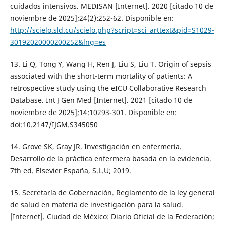
cuidados intensivos. MEDISAN [Internet]. 2020 [citado 10 de
noviembre de 2025];24(2):252-62. Disponible en:
http://scielo.sld.cu/scielo.php?script=sci_arttext&pid=S1029-
30192020000200252&lng=es
13. Li Q, Tong Y, Wang H, Ren J, Liu S, Liu T. Origin of sepsis
associated with the short-term mortality of patients: A
retrospective study using the eICU Collaborative Research
Database. Int J Gen Med [Internet]. 2021 [citado 10 de
noviembre de 2025];14:10293-301. Disponible en:
doi:10.2147/IJGM.S345050
14. Grove SK, Gray JR. Investigación en enfermería.
Desarrollo de la práctica enfermera basada en la evidencia.
7th ed. Elsevier España, S.L.U; 2019.
15. Secretaría de Gobernación. Reglamento de la ley general
de salud en materia de investigación para la salud.
[Internet]. Ciudad de México: Diario Oficial de la Federación;