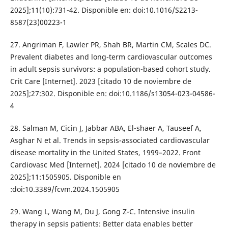
2025];11(10):731-42. Disponible en: doi:10.1016/S2213-
8587(23)00223-1
27. Angriman F, Lawler PR, Shah BR, Martin CM, Scales DC.
Prevalent diabetes and long-term cardiovascular outcomes
in adult sepsis survivors: a population-based cohort study.
Crit Care [Internet]. 2023 [citado 10 de noviembre de
2025];27:302. Disponible en: doi:10.1186/s13054-023-04586-
4
28. Salman M, Cicin J, Jabbar ABA, El-shaer A, Tauseef A,
Asghar N et al. Trends in sepsis-associated cardiovascular
disease mortality in the United States, 1999–2022. Front
Cardiovasc Med [Internet]. 2024 [citado 10 de noviembre de
2025];11:1505905. Disponible en
:doi:10.3389/fcvm.2024.1505905
29. Wang L, Wang M, Du J, Gong Z-C. Intensive insulin
therapy in sepsis patients: Better data enables better