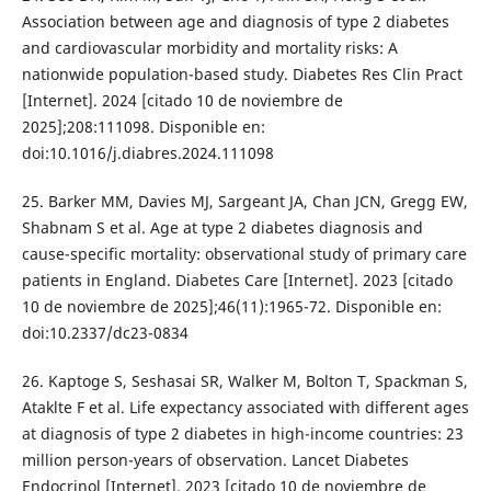
Association between age and diagnosis of type 2 diabetes
and cardiovascular morbidity and mortality risks: A
nationwide population-based study. Diabetes Res Clin Pract
[Internet]. 2024 [citado 10 de noviembre de
2025];208:111098. Disponible en:
doi:10.1016/j.diabres.2024.111098
25. Barker MM, Davies MJ, Sargeant JA, Chan JCN, Gregg EW,
Shabnam S et al. Age at type 2 diabetes diagnosis and
cause-specific mortality: observational study of primary care
patients in England. Diabetes Care [Internet]. 2023 [citado
10 de noviembre de 2025];46(11):1965-72. Disponible en:
doi:10.2337/dc23-0834
26. Kaptoge S, Seshasai SR, Walker M, Bolton T, Spackman S,
Ataklte F et al. Life expectancy associated with different ages
at diagnosis of type 2 diabetes in high-income countries: 23
million person-years of observation. Lancet Diabetes
Endocrinol [Internet]. 2023 [citado 10 de noviembre de