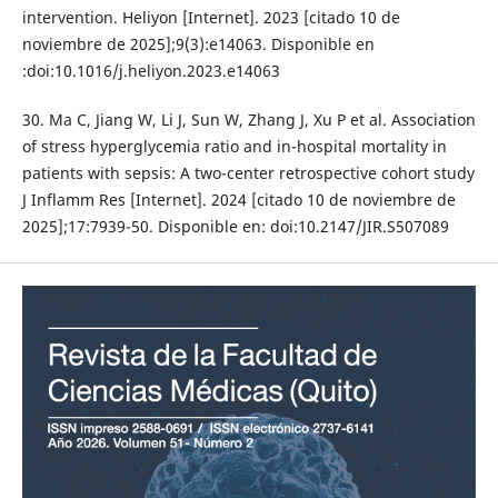
intervention. Heliyon [Internet]. 2023 [citado 10 de
noviembre de 2025];9(3):e14063. Disponible en
:doi:10.1016/j.heliyon.2023.e14063
30. Ma C, Jiang W, Li J, Sun W, Zhang J, Xu P et al. Association
of stress hyperglycemia ratio and in-hospital mortality in
patients with sepsis: A two-center retrospective cohort study
J Inflamm Res [Internet]. 2024 [citado 10 de noviembre de
2025];17:7939-50. Disponible en: doi:10.2147/JIR.S507089