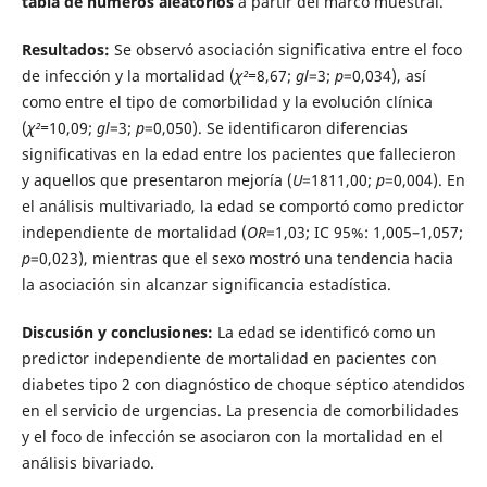
tabla de números aleatorios
a partir del marco muestral.
Resultados:
Se observó asociación significativa entre el foco
de infección y la mortalidad (
χ²=
8,67;
gl
=3;
p
=0,034), así
como entre el tipo de comorbilidad y la evolución clínica
(
χ²=
10,09;
gl
=3;
p
=0,050). Se identificaron diferencias
significativas en la edad entre los pacientes que fallecieron
y aquellos que presentaron mejoría (
U
=1811,00;
p
=0,004). En
el análisis multivariado, la edad se comportó como predictor
independiente de mortalidad (
OR
=1,03; IC 95%: 1,005–1,057;
p
=0,023), mientras que el sexo mostró una tendencia hacia
la asociación sin alcanzar significancia estadística.
Discusión y conclusiones:
La edad se identificó como un
predictor independiente de mortalidad en pacientes con
diabetes tipo 2 con diagnóstico de choque séptico atendidos
en el servicio de urgencias. La presencia de comorbilidades
y el foco de infección se asociaron con la mortalidad en el
análisis bivariado.