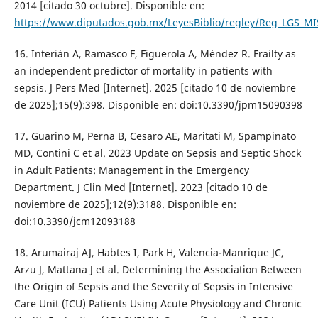
2014 [citado 30 octubre]. Disponible en:
https://www.diputados.gob.mx/LeyesBiblio/regley/Reg_LGS_MI
16. Interián A, Ramasco F, Figuerola A, Méndez R. Frailty as
an independent predictor of mortality in patients with
sepsis. J Pers Med [Internet]. 2025 [citado 10 de noviembre
de 2025];15(9):398. Disponible en: doi:10.3390/jpm15090398
17. Guarino M, Perna B, Cesaro AE, Maritati M, Spampinato
MD, Contini C et al. 2023 Update on Sepsis and Septic Shock
in Adult Patients: Management in the Emergency
Department. J Clin Med [Internet]. 2023 [citado 10 de
noviembre de 2025];12(9):3188. Disponible en:
doi:10.3390/jcm12093188
18. Arumairaj AJ, Habtes I, Park H, Valencia-Manrique JC,
Arzu J, Mattana J et al. Determining the Association Between
the Origin of Sepsis and the Severity of Sepsis in Intensive
Care Unit (ICU) Patients Using Acute Physiology and Chronic