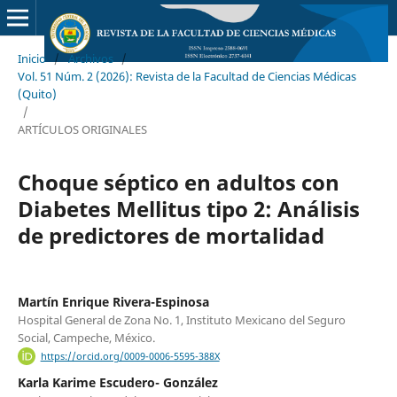
Inicio
/
Archivos
/
Vol. 51 Núm. 2 (2026): Revista de la Facultad de Ciencias Médicas
(Quito)
/
ARTÍCULOS ORIGINALES
Choque séptico en adultos con
Diabetes Mellitus tipo 2: Análisis
de predictores de mortalidad
Martín Enrique Rivera-Espinosa
Hospital General de Zona No. 1, Instituto Mexicano del Seguro
Social, Campeche, México.
https://orcid.org/0009-0006-5595-388X
Karla Karime Escudero- González