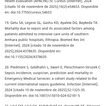
Health Evaluation (APACHE) IV. Cureus [Internet]. 2024
[citado 10 de noviembre de 2025];16(2):e54653. Disponible
en: doi:10.7759/cureus.54653
19. Getu SA, Legese GL, Gashu KD, Ayalew DG, Baykeda TA.
Mortality due to sepsis and its associated factors among
patients admitted to intensive care units of southern
Amhara public hospitals, Ethiopia. Biomed Res Int
[Internet]. 2024 [citado 10 de noviembre de
2025];2024:4378635. Disponible en:
doi:10.1155/2024/4378635
20. Piedmont S, Goldhahn L, Swart E, Fleischmann-Struzek C.
Sepsis incidence, suspicion, prediction and mortality in
Emergency Medical Services: a cohort study related to the
current international sepsis guideline. Infection [Internet].
2024 [citado 10 de noviembre de 2025];52:1325-35.
Disponible en: doi:10.1007/s15010-024-02181-5
21. Jalal SM, Jalal SH, Alabdullatif AA, Alasmakh KE, Alnasser