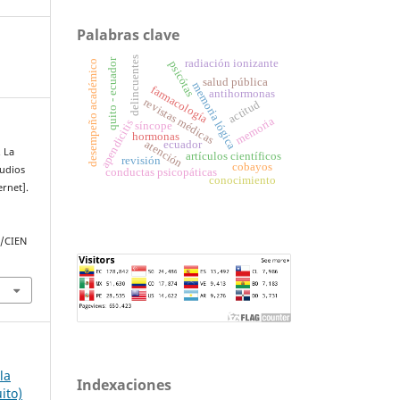
Palabras clave
delincuentes
quito - ecuador
radiación ionizante
desempeño académico
psicótas
salud pública
memoria lógica
farmacología
antihormonas
revistas médicas
actitud
memoria
apendicitis
síncope
hormonas
atención
ecuador
. La
artículos científicos
revisión
cobayos
tudios
conductas psicopáticas
conocimiento
ernet].
p/CIEN
la
Indexaciones
ito)