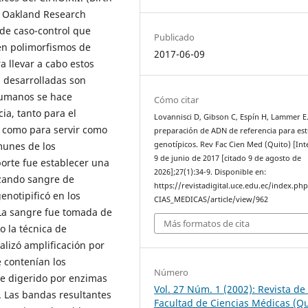
l Oakland Research
 de caso-control que
Publicado
 en polimorfismos de
2017-06-09
a llevar a cabo estos
n desarrolladas son
humanos se hace
Cómo citar
ia, tanto para el
Lovannisci D, Gibson C, Espín H, Lammer E
n como para servir como
preparación de ADN de referencia para es
genotípicos. Rev Fac Cien Med (Quito) [Int
munes de los
9 de junio de 2017 [citado 9 de agosto de
porte fue establecer una
2026];27(1):34-9. Disponible en:
izando sangre de
https://revistadigital.uce.edu.ec/index.ph
enotipificó en los
CIAS_MEDICAS/article/view/962
 La sangre fue tomada de
Más formatos de cita
o la técnica de
ealizó amplificación por
 contenían los
Número
ue digerido por enzimas
Vol. 27 Núm. 1 (2002): Revista de 
. Las bandas resultantes
Facultad de Ciencias Médicas (Qu