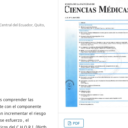
Central del Ecuador, Quito,
 es comprender las
nte con el componente
an incrementar el riesgo
e esfuerzo , el
PDF
cos del C.H.O.R.I. (Birth