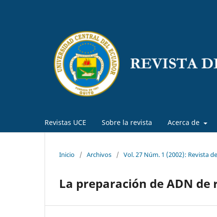
Revistas UCE
Sobre la revista
Acerca de
Inicio
/
Archivos
/
Vol. 27 Núm. 1 (2002): Revista d
La preparación de ADN de r