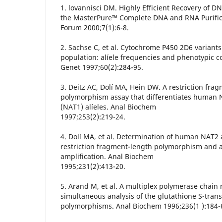
1. lovannisci DM. Highly Efficient Recovery of 
the MasterPure™ Complete DNA and RNA Purifica
Forum 2000;7(1):6-8.
2. Sachse C, et al. Cytochrome P450 2D6 variants
population: alíele frequencies and phenotypic
Genet 1997;60(2):284-95.
3. Deitz AC, Dolí MA, Hein DW. A restriction fra
polymorphism assay that differentiates human N
(NAT1) alíeles. Anal Biochem
1997;253(2):219-24.
4. Dolí MA, et al. Determination of human NAT2 
restriction fragment-length polymorphism and al
amplification. Anal Biochem
1995;231(2):413-20.
5. Arand M, et al. A multiplex polymerase chain r
simultaneous analysis of the glutathione S-tra
polymorphisms. Anal Biochem 1996;236(1 ):184-