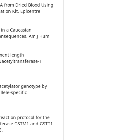
DNA from Dried Blood Using
tion Kit. Epicentre
 in a Caucasian
 consequences. Am J Hum
gment length
acetyltransferase-1
acetylator genotype by
lele-specific
eaction protocol for the
nsferase GSTM1 and GSTT1
6.