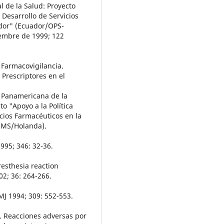
 de la Salud: Proyecto
 Desarrollo de Servicios
ador" (Ecuador/OPS-
embre de 1999; 122
 Farmacovigilancia.
 Prescriptores en el
n Panamericana de la
o "Apoyo a la Política
cios Farmacéuticos en la
OMS/Holanda).
995; 346: 32-36.
esthesia reaction
2; 36: 264-266.
MJ 1994; 309: 552-553.
 E. Reacciones adversas por