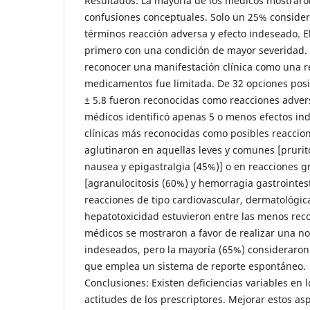
Resultados: La mayoría de los médicos mostraro
confusiones conceptuales. Solo un 25% conside
términos reacción adversa y efecto indeseado. El
primero con una condición de mayor severidad.
reconocer una manifestación clínica como una r
medicamentos fue limitada. De 32 opciones pos
± 5.8 fueron reconocidas como reacciones advers
médicos identificó apenas 5 o menos efectos ind
clínicas más reconocidas como posibles reaccio
aglutinaron en aquellas leves y comunes [prurit
nausea y epigastralgia (45%)] o en reacciones g
[agranulocitosis (60%) y hemorragia gastrointest
reacciones de tipo cardiovascular, dermatológica
hepatotoxicidad estuvieron entre las menos reco
médicos se mostraron a favor de realizar una not
indeseados, pero la mayoría (65%) consideraron 
que emplea un sistema de reporte espontáneo.
Conclusiones: Existen deficiencias variables en 
actitudes de los prescriptores. Mejorar estos as