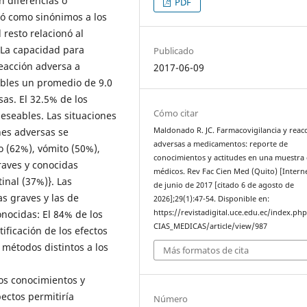
n diferencias o
PDF
ró como sinónimos a los
 resto relacionó al
 La capacidad para
Publicado
eacción adversa a
2017-06-09
ibles un promedio de 9.0
as. El 32.5% de los
Cómo citar
eseables. Las situaciones
Maldonado R. JC. Farmacovigilancia y reac
nes adversas se
adversas a medicamentos: reporte de
o (62%), vómito (50%),
conocimientos y actitudes en una muestra
raves y conocidas
médicos. Rev Fac Cien Med (Quito) [Interne
inal (37%)}. Las
de junio de 2017 [citado 6 de agosto de
s graves y las de
2026];29(1):47-54. Disponible en:
https://revistadigital.uce.edu.ec/index.ph
nocidas: El 84% de los
CIAS_MEDICAS/article/view/987
ificación de los efectos
métodos distintos a los
Más formatos de cita
los conocimientos y
pectos permitiría
Número