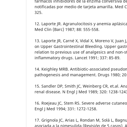
fármacos inhibidores de la enzima conversiva d
notificadas por medio de tarjeta amarilla. Med Cl
325.
12. Laporte JR. Agranulocitosis y anemia aplásic
Med Clin (Barc) 1987; 88: 555-558.
13. Laporte JR, Carné X, Vidal X, Moreno V, Juan 
on Upper Gastrointestinal Bleeding. Upper gastr
relation to previous use of analgesics and non-st
inflammatory drugs. Lancet 1991; 337: 85-89.
14. Keighley MRB. Antibiotic-associated pseudo
pathogenesis and management. Drugs 1980; 20:
15. Sandler DP, Smith JC, Weinberg CR, et.al. An
renal disease. N Engl J Med 1989; 320: 1238-124
16. Roejeau JC, Stem RS. Severe adverse cutaneo
Engl J Med 1994; 331: 1272-1258.
17. Grignola JC, Arias L, Rondan M, Solá L, Bagn
asociada a la nimesulida (Revisión de 5 casos). 