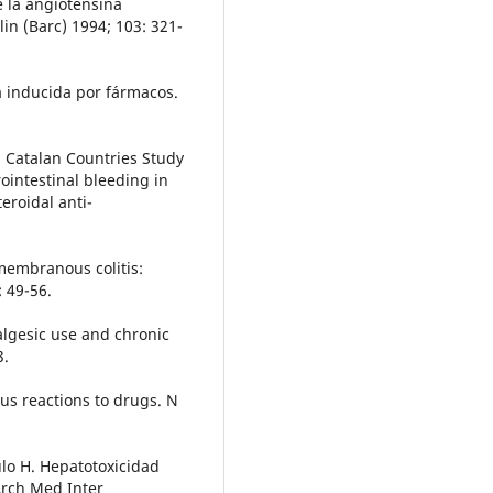
e la angiotensina
in (Barc) 1994; 103: 321-
a inducida por fármacos.
J, Catalan Countries Study
ointestinal bleeding in
eroidal anti-
membranous colitis:
 49-56.
algesic use and chronic
3.
us reactions to drugs. N
ulo H. Hepatotoxicidad
Arch Med Inter