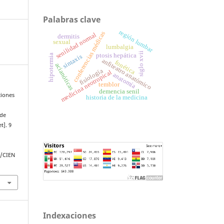
Palabras clave
región lumbar
conferencias médicas
senilidad normal
dermitis
sexual
lumbalgia
siglo xvii
ptosis hepática
sintaxis
hipotermia
anfiteatro anatómico
fonética
acianóticas
fisiología
medicina neotropical
anatomía
temblor
demencia senil
ciones
historia de la medicina
 de
t]. 9
p/CIEN
Indexaciones