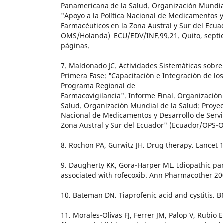
Panamericana de la Salud. Organización Mundial
"Apoyo a la Política Nacional de Medicamentos y
Farmacéuticos en la Zona Austral y Sur del Ecu
OMS/Holanda). ECU/EDV/INF.99.21. Quito, septi
páginas.
7. Maldonado JC. Actividades Sistemáticas sobre
Primera Fase: "Capacitación e Integración de los
Programa Regional de
Farmacovigilancia". Informe Final. Organizació
Salud. Organización Mundial de la Salud: Proyect
Nacional de Medicamentos y Desarrollo de Servi
Zona Austral y Sur del Ecuador" (Ecuador/OPS-
8. Rochon PA, Gurwitz JH. Drug therapy. Lancet 1
9. Daugherty KK, Gora-Harper ML. Idiopathic par
associated with rofecoxib. Ann Pharmacother 200
10. Bateman DN. Tiaprofenic acid and cystitis. B
11. Morales-Olivas FJ, Ferrer JM, Palop V, Rubio