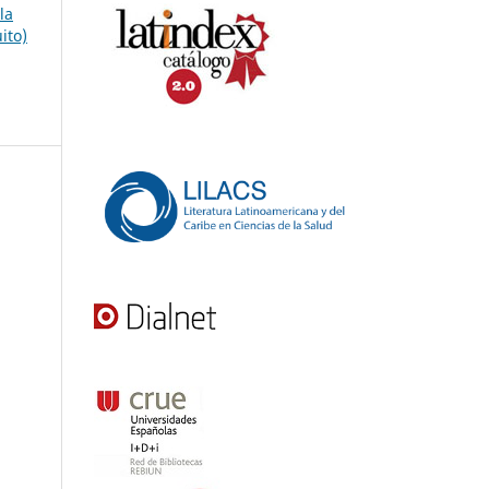
la
ito)