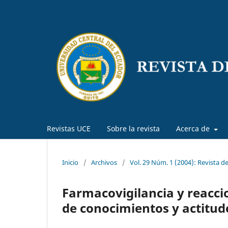
Revistas UCE
Sobre la revista
Acerca de
Inicio
/
Archivos
/
Vol. 29 Núm. 1 (2004): Revista d
Farmacovigilancia y reacc
de conocimientos y actitu