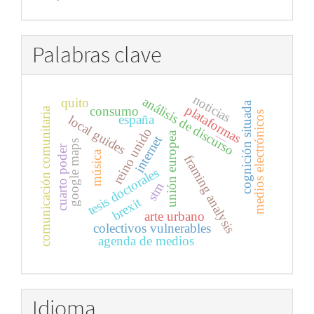
Palabras clave
noticias
análisis de discurso
quito
cognición situada
plataformas
consumo
comunicación comunitaria
medios electrónicos
españa
local guides
reino unido
unión europea
internet
|
google maps
cuarto poder
música
framing analysis
tesis doctorales
stm
brexit
arte urbano
colectivos vulnerables
agenda de medios
Idioma