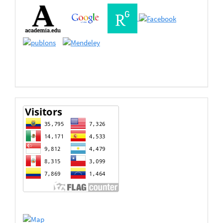
Buscadores
Bases
de
Datos
estadisticas