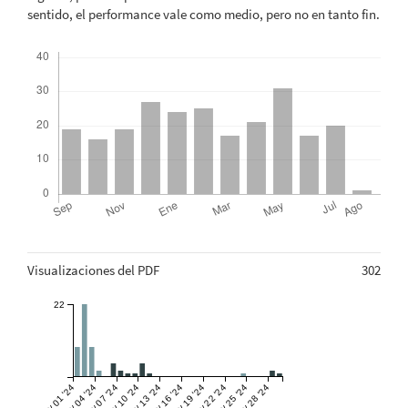
sentido, el performance vale como medio, pero no en tanto fin.
Descargas
Métricas
Visualizaciones del PDF
302
22
May 01 '24
May 04 '24
May 07 '24
May 10 '24
May 13 '24
May 16 '24
May 19 '24
May 22 '24
May 25 '24
May 28 '24