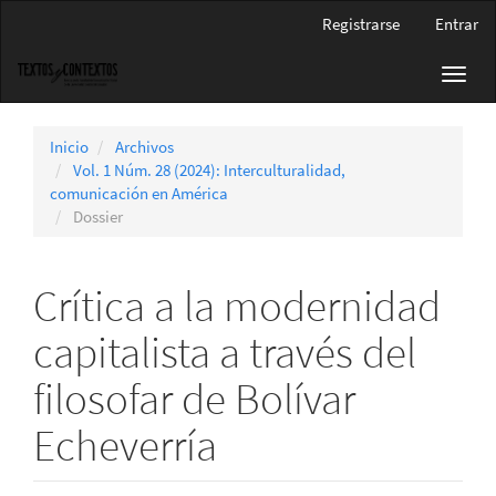
Navegación
Registrarse
Entrar
principal
Contenido
Toggl
principal
navig
Barra
lateral
Inicio
Archivos
Vol. 1 Núm. 28 (2024): Interculturalidad,
comunicación en América
Dossier
Crítica a la modernidad
capitalista a través del
filosofar de Bolívar
Echeverría