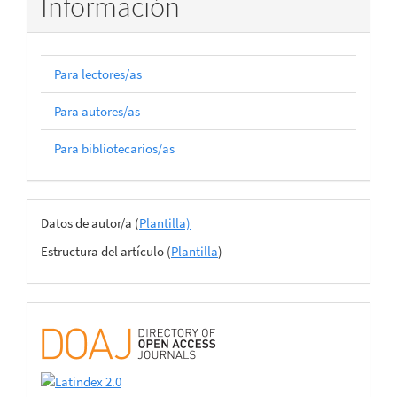
Información
Para lectores/as
Para autores/as
Para bibliotecarios/as
Archivos
Datos de autor/a (
Plantilla)
del
Estructura del artículo (
Plantilla
)
envío
certificado
de
adhesión