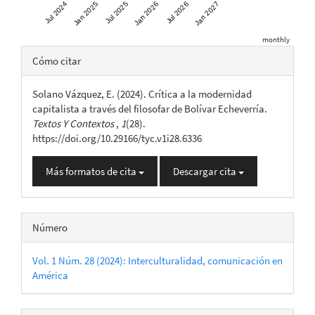
Jul 2024
Jan 2025
Jul 2025
Jan 2026
Jul 2026
Jan 2027
monthly
Detalles
Cómo citar
del
Solano Vázquez, E. (2024). Crítica a la modernidad
artículo
capitalista a través del filosofar de Bolívar Echeverría.
Textos Y Contextos
,
1
(28).
https://doi.org/10.29166/tyc.v1i28.6336
Más formatos de cita
Descargar cita
Número
Vol. 1 Núm. 28 (2024): Interculturalidad, comunicación en
América