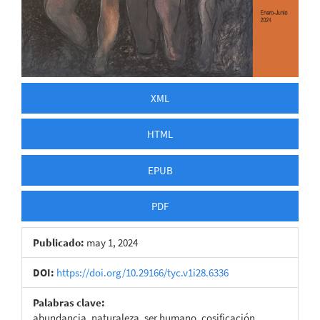
XML
HTML
EPUB
PDF
Publicado:
may 1, 2024
DOI:
https://doi.org/10.29166/tyc.v1i28.6336
Palabras clave:
abundancia, naturaleza, ser humano, cosificación,