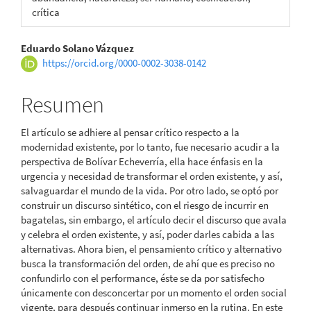
crítica
Contenido
Eduardo Solano Vázquez
https://orcid.org/0000-0002-3038-0142
principal
del
Resumen
artículo
El artículo se adhiere al pensar crítico respecto a la
modernidad existente, por lo tanto, fue necesario acudir a la
perspectiva de Bolívar Echeverría, ella hace énfasis en la
urgencia y necesidad de transformar el orden existente, y así,
salvaguardar el mundo de la vida. Por otro lado, se optó por
construir un discurso sintético, con el riesgo de incurrir en
bagatelas, sin embargo, el artículo decir el discurso que avala
y celebra el orden existente, y así, poder darles cabida a las
alternativas. Ahora bien, el pensamiento crítico y alternativo
busca la transformación del orden, de ahí que es preciso no
confundirlo con el performance, éste se da por satisfecho
únicamente con desconcertar por un momento el orden social
vigente, para después continuar inmerso en la rutina. En este