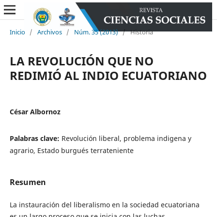
Inicio
/
Archivos
/
Núm. 35 (2013)
/
Historia
LA REVOLUCIÓN QUE NO
REDIMIÓ AL INDIO ECUATORIANO
César Albornoz
Palabras clave:
Revolución liberal, problema indigena y
agrario, Estado burgués terrateniente
Resumen
La instauración del liberalismo en la sociedad ecuatoriana
es un largo proceso que se inicia con las luchas