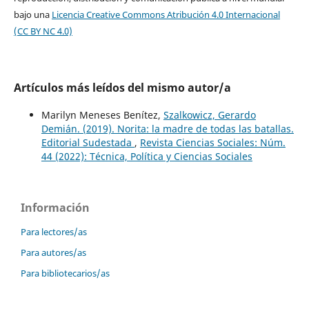
bajo una
Licencia Creative Commons Atribución 4.0 Internacional
(CC BY NC 4.0)
Artículos más leídos del mismo autor/a
Marilyn Meneses Benítez,
Szalkowicz, Gerardo
Demián. (2019). Norita: la madre de todas las batallas.
Editorial Sudestada
,
Revista Ciencias Sociales: Núm.
44 (2022): Técnica, Política y Ciencias Sociales
Información
Para lectores/as
Para autores/as
Para bibliotecarios/as