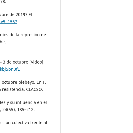
178.
ubre de 2019? El
.v5i.1567
nios de la represión de
be.
g
– 3 de octubre [Video].
kbj5bn0fE
l octubre plebeyo. En F.
a resistencia. CLACSO.
es y su influencia en el
, 24(55), 185–212.
cción colectiva frente al