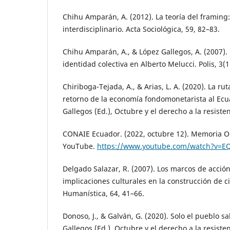
Chihu Amparán, A. (2012). La teoría del framin
interdisciplinario. Acta Sociológica, 59, 82–83.
Chihu Amparán, A., & López Gallegos, A. (2007). 
identidad colectiva en Alberto Melucci. Polis, 3(1
Chiriboga-Tejada, A., & Arias, L. A. (2020). La ru
retorno de la economía fondomonetarista al Ecu
Gallegos (Ed.), Octubre y el derecho a la resiste
CONAIE Ecuador. (2022, octubre 12). Memoria Oc
YouTube.
https://www.youtube.com/watch?v=E
Delgado Salazar, R. (2007). Los marcos de acción
implicaciones culturales en la construcción de c
Humanística, 64, 41–66.
Donoso, J., & Galván, G. (2020). Solo el pueblo sa
Gallegos (Ed.), Octubre y el derecho a la resiste