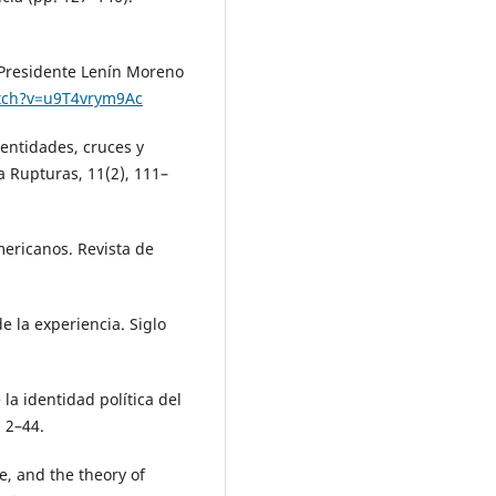
 Presidente Lenín Moreno
tch?v=u9T4vrym9Ac
dentidades, cruces y
a Rupturas, 11(2), 111–
mericanos. Revista de
e la experiencia. Siglo
 la identidad política del
 2–44.
re, and the theory of