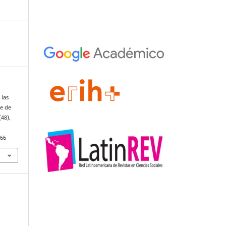
 las
re de
(48),
166