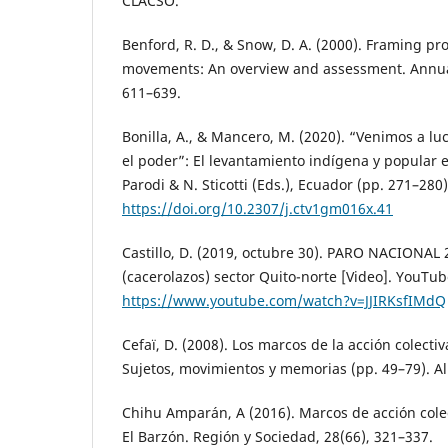
CLACSO.
Benford, R. D., & Snow, D. A. (2000). Framing pr
movements: An overview and assessment. Annual
611–639.
Bonilla, A., & Mancero, M. (2020). “Venimos a lu
el poder”: El levantamiento indígena y popular 
Parodi & N. Sticotti (Eds.), Ecuador (pp. 271–280
https://doi.org/10.2307/j.ctv1gm016x.41
Castillo, D. (2019, octubre 30). PARO NACIONA
(cacerolazos) sector Quito-norte [Video]. YouTub
https://www.youtube.com/watch?v=JJIRKsfIMdQ
Cefaï, D. (2008). Los marcos de la acción colectiva
Sujetos, movimientos y memorias (pp. 49–79). A
Chihu Amparán, A (2016). Marcos de acción cole
El Barzón. Región y Sociedad, 28(66), 321–337.