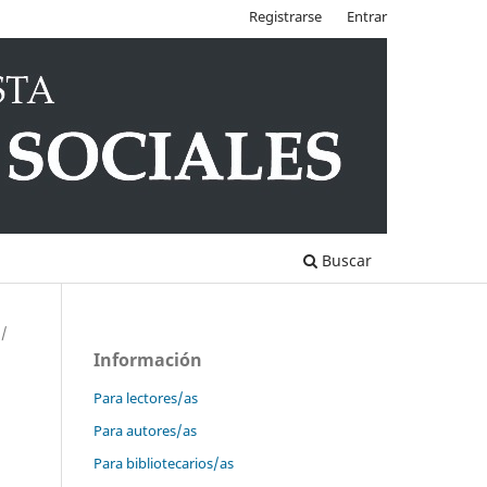
Registrarse
Entrar
Buscar
/
Información
Para lectores/as
Para autores/as
Para bibliotecarios/as