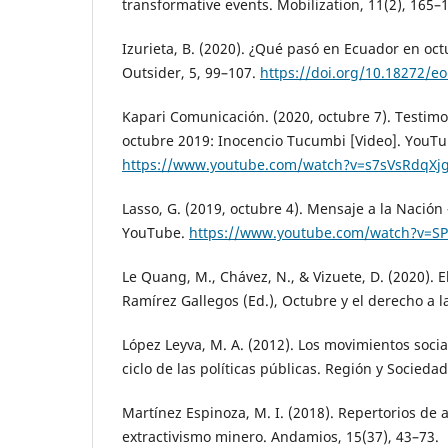
transformative events. Mobilization, 11(2), 165–
Izurieta, B. (2020). ¿Qué pasó en Ecuador en oct
Outsider, 5, 99–107.
https://doi.org/10.18272/eo
Kapari Comunicación. (2020, octubre 7). Testimo
octubre 2019: Inocencio Tucumbi [Video]. YouTu
https://www.youtube.com/watch?v=s7sVsRdqXj
Lasso, G. (2019, octubre 4). Mensaje a la Nación 
YouTube.
https://www.youtube.com/watch?v=SP
Le Quang, M., Chávez, N., & Vizuete, D. (2020). E
Ramírez Gallegos (Ed.), Octubre y el derecho a l
López Leyva, M. A. (2012). Los movimientos social
ciclo de las políticas públicas. Región y Sociedad
Martínez Espinoza, M. I. (2018). Repertorios de a
extractivismo minero. Andamios, 15(37), 43–73.