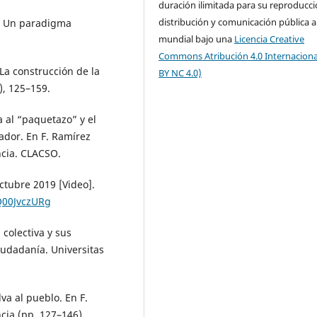
duración ilimitada para su reproducci
distribución y comunicación pública a
g: Un paradigma
mundial bajo una
Licencia Creative
Commons Atribución 4.0 Internaciona
La construcción de la
BY NC 4.0)
), 125–159.
ta al “paquetazo” y el
ador. En F. Ramírez
ncia. CLACSO.
tubre 2019 [Video].
Q00JvczURg
 colectiva y sus
iudadanía. Universitas
lva al pueblo. En F.
ncia (pp. 127–146).