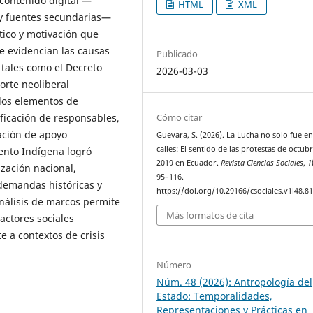
 contenido digital —
HTML
XML
 y fuentes secundarias—
tico y motivación que
Se evidencian las causas
Publicado
, tales como el Decreto
2026-03-03
orte neoliberal
los elementos de
Cómo citar
ificación de responsables,
ación de apoyo
Guevara, S. (2026). La Lucha no solo fue en
calles: El sentido de las protestas de octub
ento Indígena logró
2019 en Ecuador.
Revista Ciencias Sociales
,
1
ización nacional,
95–116.
 demandas históricas y
https://doi.org/10.29166/csociales.v1i48.8
análisis de marcos permite
Más formatos de cita
ctores sociales
e a contextos de crisis
Número
Núm. 48 (2026): Antropología del
Estado: Temporalidades,
Representaciones y Prácticas en