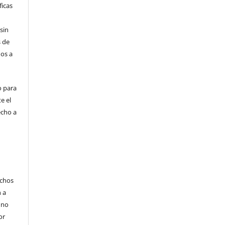
ficas
sin
 de
dos a
o para
e el
echo a
echos
n a
 no
or