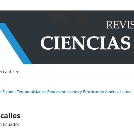
erca de
l Estado: Temporalidades, Representaciones y Prácticas en América Latina
calles
en Ecuador