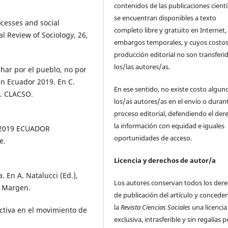
contenidos de las publicaciones cientí
se encuentran disponibles a texto
ocesses and social
completo libre y gratuito en Internet, 
 Review of Sociology, 26,
embargos temporales, y cuyos costos
producción editorial no son transferi
los/las autores/as.
char por el pueblo, no por
en Ecuador 2019. En C.
En ese sentido, no existe costo algun
). CLACSO.
los/as autores/as en el envío o durant
proceso editorial, defendiendo el der
la información con equidad e iguales
L 2019 ECUADOR
oportunidades de acceso.
e.
Licencia y derechos de autor/a
. En A. Natalucci (Ed.),
Los autores conservan todos los der
l Margen.
de publicación del artículo y concede
la
Revista Ciencias Sociales
una licencia
ctiva en el movimiento de
exclusiva, intrasferible y sin regalías p