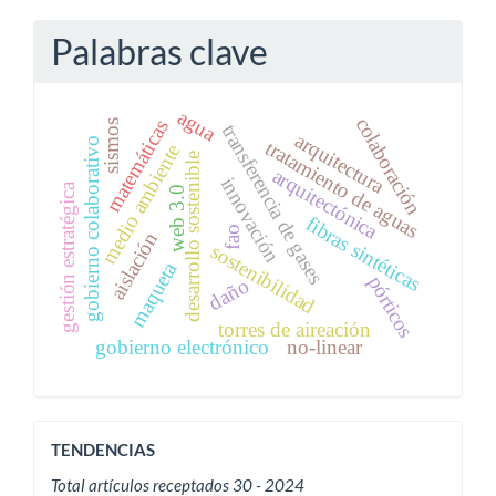
Palabras clave
agua
colaboración
matemáticas
sismos
transferencia de gases
arquitectura
gobierno colaborativo
tratamiento de aguas
medio ambiente
desarrollo sostenible
arquitectónica
innovación
gestión estratégica
web 3.0
fibras sintéticas
fao
aislación
sostenibilidad
maqueta
pórticos
daño
torres de aireación
gobierno electrónico
no-linear
ACTIVIDAD
TENDENCIAS
EDITORIAL
Total artículos receptados 30 - 2024