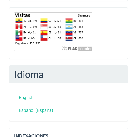
artículo
Contador
Idioma
English
Español (España)
Indexaciones
INDEXACIONES