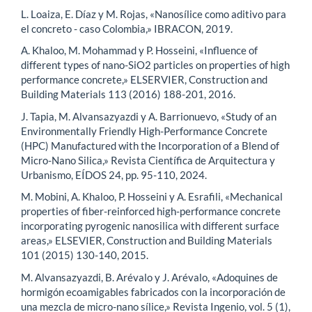
L. Loaiza, E. Díaz y M. Rojas, «Nanosílice como aditivo para
el concreto - caso Colombia,» IBRACON, 2019.
A. Khaloo, M. Mohammad y P. Hosseini, «Influence of
different types of nano-SiO2 particles on properties of high
performance concrete,» ELSERVIER, Construction and
Building Materials 113 (2016) 188-201, 2016.
J. Tapia, M. Alvansazyazdi y A. Barrionuevo, «Study of an
Environmentally Friendly High-Performance Concrete
(HPC) Manufactured with the Incorporation of a Blend of
Micro-Nano Silica,» Revista Científica de Arquitectura y
Urbanismo, EÍDOS 24, pp. 95-110, 2024.
M. Mobini, A. Khaloo, P. Hosseini y A. Esrafili, «Mechanical
properties of fiber-reinforced high-performance concrete
incorporating pyrogenic nanosilica with different surface
areas,» ELSEVIER, Construction and Building Materials
101 (2015) 130-140, 2015.
M. Alvansazyazdi, B. Arévalo y J. Arévalo, «Adoquines de
hormigón ecoamigables fabricados con la incorporación de
una mezcla de micro-nano sílice,» Revista Ingenio, vol. 5 (1),