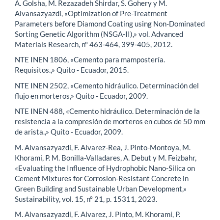
A. Golsha, M. Rezazadeh Shirdar, S. Gohery y M.
Alvansazyazdi, «Optimization of Pre-Treatment
Parameters before Diamond Coating using Non-Dominated
Sorting Genetic Algorithm (NSGA-II),» vol. Advanced
Materials Research, nº 463-464, 399-405, 2012.
NTE INEN 1806, «Cemento para mampostería.
Requisitos.,» Quito - Ecuador, 2015.
NTE INEN 2502, «Cemento hidráulico. Determinación del
flujo en morteros,» Quito - Ecuador, 2009.
NTE INEN 488, «Cemento hidráulico. Determinación de la
resistencia a la compresión de morteros en cubos de 50 mm
de arista.,» Quito - Ecuador, 2009.
M. Alvansazyazdi, F. Alvarez-Rea, J. Pinto-Montoya, M.
Khorami, P. M. Bonilla-Valladares, A. Debut y M. Feizbahr,
«Evaluating the Influence of Hydrophobic Nano-Silica on
Cement Mixtures for Corrosion-Resistant Concrete in
Green Building and Sustainable Urban Development,»
Sustainability, vol. 15, nº 21, p. 15311, 2023.
M. Alvansazyazdi, F. Alvarez, J. Pinto, M. Khorami, P.