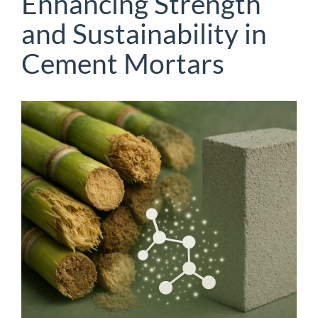
Enhancing Strength
and Sustainability in
Cement Mortars
Barra
lateral
del
artículo