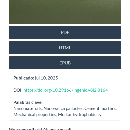
PDF
HTML
EPUB
Publicado:
jul 10, 2025
DOI:
https://doi.org/10.29166/ingenio.v8i2.8164
Palabras clave:
Nanomaterials, Nano-silica particles, Cement mortars,
Mechanical properties, Mortar hydrophobicity
Mohammadfarid Alvansazyazdi