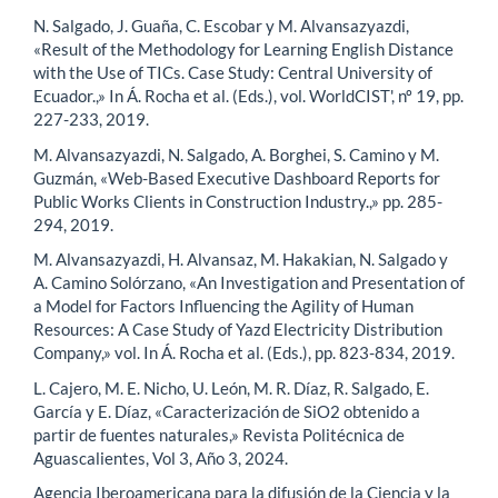
N. Salgado, J. Guaña, C. Escobar y M. Alvansazyazdi,
«Result of the Methodology for Learning English Distance
with the Use of TICs. Case Study: Central University of
Ecuador.,» In Á. Rocha et al. (Eds.), vol. WorldCIST', nº 19, pp.
227-233, 2019.
M. Alvansazyazdi, N. Salgado, A. Borghei, S. Camino y M.
Guzmán, «Web-Based Executive Dashboard Reports for
Public Works Clients in Construction Industry.,» pp. 285-
294, 2019.
M. Alvansazyazdi, H. Alvansaz, M. Hakakian, N. Salgado y
A. Camino Solórzano, «An Investigation and Presentation of
a Model for Factors Influencing the Agility of Human
Resources: A Case Study of Yazd Electricity Distribution
Company,» vol. In Á. Rocha et al. (Eds.), pp. 823-834, 2019.
L. Cajero, M. E. Nicho, U. León, M. R. Díaz, R. Salgado, E.
García y E. Díaz, «Caracterización de SiO2 obtenido a
partir de fuentes naturales,» Revista Politécnica de
Aguascalientes, Vol 3, Año 3, 2024.
Agencia Iberoamericana para la difusión de la Ciencia y la