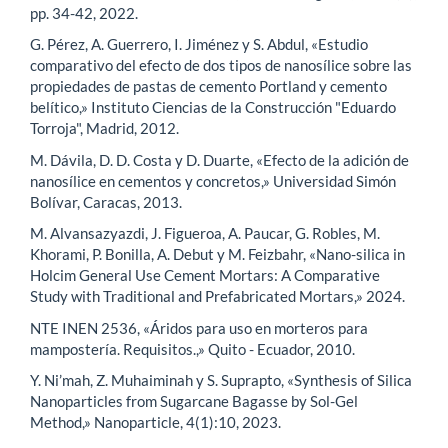
pp. 34-42, 2022.
G. Pérez, A. Guerrero, I. Jiménez y S. Abdul, «Estudio
comparativo del efecto de dos tipos de nanosílice sobre las
propiedades de pastas de cemento Portland y cemento
belítico,» Instituto Ciencias de la Construcción "Eduardo
Torroja", Madrid, 2012.
M. Dávila, D. D. Costa y D. Duarte, «Efecto de la adición de
nanosílice en cementos y concretos,» Universidad Simón
Bolívar, Caracas, 2013.
M. Alvansazyazdi, J. Figueroa, A. Paucar, G. Robles, M.
Khorami, P. Bonilla, A. Debut y M. Feizbahr, «Nano-silica in
Holcim General Use Cement Mortars: A Comparative
Study with Traditional and Prefabricated Mortars,» 2024.
NTE INEN 2536, «Áridos para uso en morteros para
mampostería. Requisitos.,» Quito - Ecuador, 2010.
Y. Ni’mah, Z. Muhaiminah y S. Suprapto, «Synthesis of Silica
Nanoparticles from Sugarcane Bagasse by Sol-Gel
Method,» Nanoparticle, 4(1):10, 2023.