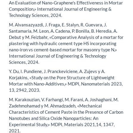
An Evaluation of Nano-Graphene's Effectiveness in Mortar
Composition,» International Journal of Engineering &
Technology Sciences, 2024.
M. Alvansazyazdi, J. Fraga, E. Stalyn, R. Guevara, J.
Santamaria, M. Leon, A. Cadena, P. Bonilla, B. Heredia, A.
Debut y M. Feizbahr, «Comparative Analysis of a mortar for
plastering with hydraulic cement type HS incorporating
nano-iron vs cement-based mortar for masonry type N,»
International Journal of Engineering & Technology
Sciences, 2024.
Y. Du, I. Pundiene, J. Pranckeviciene, A. Zujevs y A.
Korjakins, «Study on the Pore Structure of Lightweight
Mortar with Nano-Additives,» MDPI, Nanomaterials 2023,
13, 2942, 2023.
M. Karakouzian, V. Farhangi, M. Farani, A. Joshaghani, M.
Zadehmohamad y M. Ahmadzadeh, «Mechanical
Characteristics of Cement Paste in the Presence of Carbon
Nanotubes and Silica Oxide Nanoparticles: An
Experimental Study,» MDPI, Materials 2021,14, 1347,
2021.