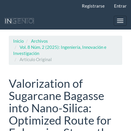
Navegación
Registrarse
Entrar
principal
Contenido
principal
Toggl
Barra
navig
lateral
Inicio
Archivos
Vol. 8 Núm. 2 (2025): Ingeniería, Innovación e
Investigación
Artículo Original
Valorization of
Sugarcane Bagasse
into Nano-Silica:
Optimized Route for