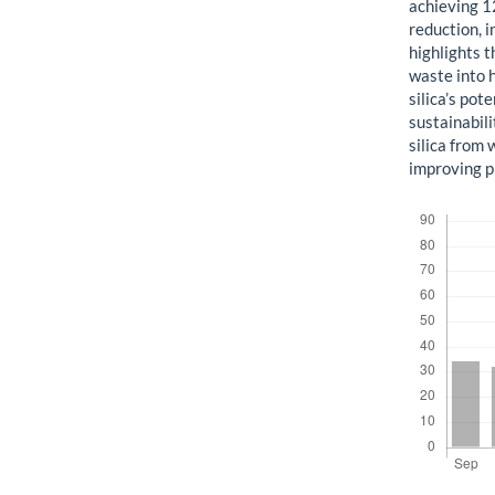
achieving 1
reduction, 
highlights 
waste into 
silica’s po
sustainabil
silica from 
improving p
Descargas