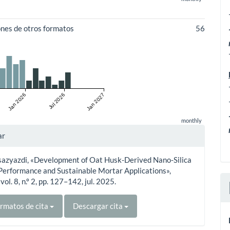
ones de otros formatos
56
Jan 2026
Jul 2026
Jan 2027
monthly
les
ar
sazyazdi, «Development of Oat Husk-Derived Nano-Silica
ulo
Performance and Sustainable Mortar Applications»,
, vol. 8, n.º 2, pp. 127–142, jul. 2025.
rmatos de cita
Descargar cita