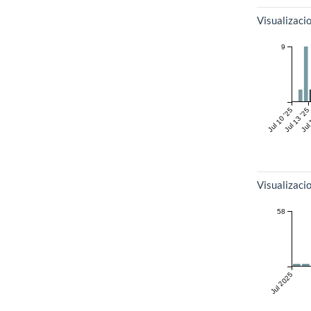
Métricas
Visualizaci
9
Jul 10 '25
Jul 13 '25
Jul 
Visualizac
58
Jul 2025