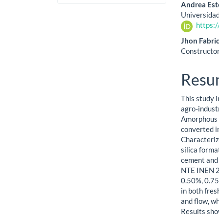
Andrea Est
Universidad
https:
Jhon Fabric
Constructo
Resu
This study 
agro-indust
Amorphous s
converted in
Characteriz
silica form
cement and 
NTE INEN 2 
0.50%, 0.75
in both fre
and flow, w
Results sho