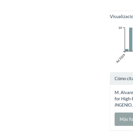
Visualizaci
10
Jul 2025
Detal
Cómo cit
del
M. Alvan
artíc
for High-
INGENIO
Más fo