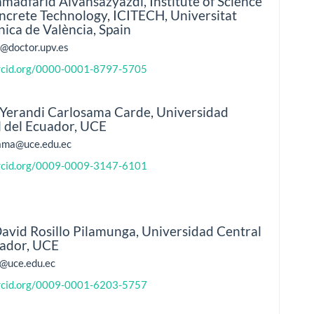
adfarid Alvansazyazdi,
Institute of Science
ncrete Technology, ICITECH, Universitat
nica de València, Spain
doctor.upv.es
orcid.org/0000-0001-8797-5705
 Yerandi Carlosama Carde,
Universidad
l del Ecuador, UCE
ama@uce.edu.ec
orcid.org/0009-0009-3147-6101
avid Rosillo Pilamunga,
Universidad Central
uador, UCE
p@uce.edu.ec
orcid.org/0009-0001-6203-5757