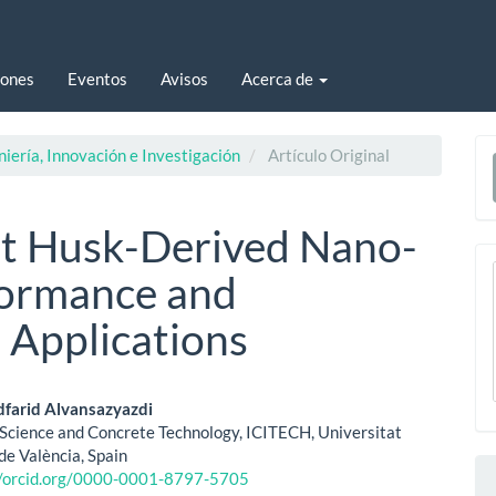
iones
Eventos
Avisos
Acerca de
E
niería, Innovación e Investigación
Artículo Original
u
a
t Husk-Derived Nano-
rformance and
 Applications
enido
arid Alvansazyazdi
f Science and Concrete Technology, ICITECH, Universitat
ipal
de València, Spain
//orcid.org/0000-0001-8797-5705