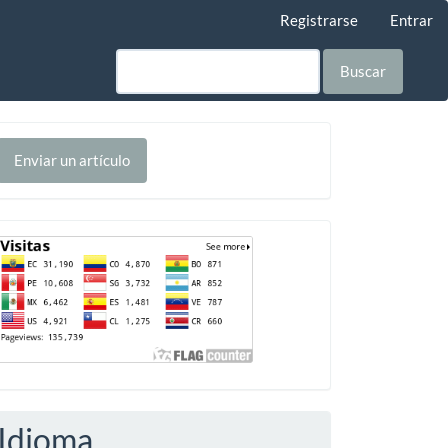
Registrarse
Entrar
Buscar
nviar
Enviar un artículo
n
rtículo
Contador
Idioma