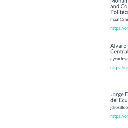
Mohamm
and Co
Politèc
moal13m@
https://
Alvaro
Centra
aycarlos
https://
Jorge D
del Ec
jdrosillo
https://