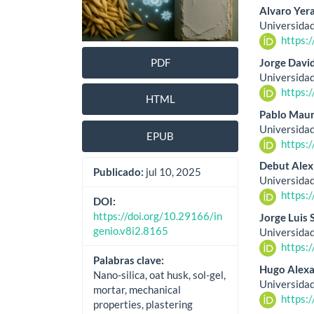
Alvaro Yer
artículo
artíc
Universidad
https:
Jorge Davi
PDF
Universidad
https:
HTML
Pablo Mauri
Universidad
EPUB
https:
Debut Alexi
Publicado:
jul 10, 2025
Universidad
https:
DOI:
https://doi.org/10.29166/in
Jorge Luis
genio.v8i2.8165
Universidad
https:
Palabras clave:
Hugo Alexa
Nano-silica, oat husk, sol-gel,
Universidad
mortar, mechanical
https:
properties, plastering