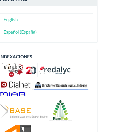
English
Español (España)
Indexaciones
INDEXACIONES