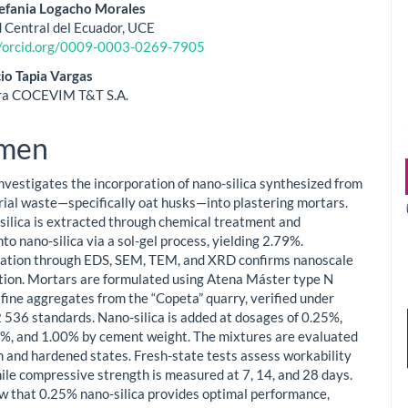
efania Logacho Morales
 Central del Ecuador, UCE
//orcid.org/0009-0003-0269-7905
io Tapia Vargas
ra COCEVIM T&T S.A.
men
investigates the incorporation of nano-silica synthesized from
rial waste—specifically oat husks—into plastering mortars.
ilica is extracted through chemical treatment and
to nano-silica via a sol-gel process, yielding 2.79%.
ation through EDS, SEM, TEM, and XRD confirms nanoscale
ation. Mortars are formulated using Atena Máster type N
fine aggregates from the “Copeta” quarry, verified under
536 standards. Nano-silica is added at dosages of 0.25%,
%, and 1.00% by cement weight. The mixtures are evaluated
sh and hardened states. Fresh-state tests assess workability
hile compressive strength is measured at 7, 14, and 28 days.
w that 0.25% nano-silica provides optimal performance,