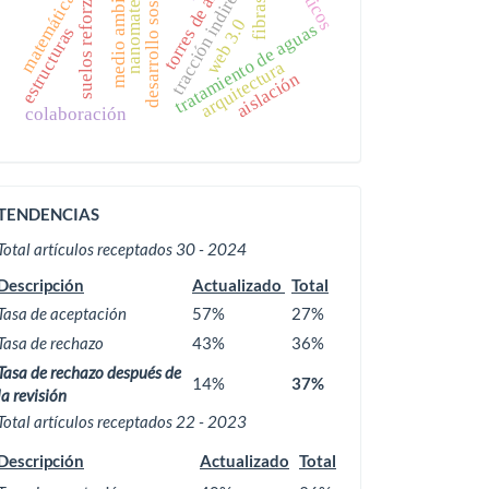
torres de aireación
desarrollo sostenible
suelos reforzados
medio ambiente
nanomaterials
pórticos
tracción indirecta
matemáticas
web 3.0
tratamiento de aguas
estructuras
arquitectura
aislación
colaboración
ACTIVIDAD
TENDENCIAS
EDITORIAL
Total artículos receptados 30 - 2024
Descripción
Actualizado
Total
Tasa de aceptación
57%
27%
Tasa de rechazo
43%
36%
Tasa de rechazo después de
14%
37%
la revisión
Total artículos receptados 22 - 2023
Descripción
Actualizado
Total