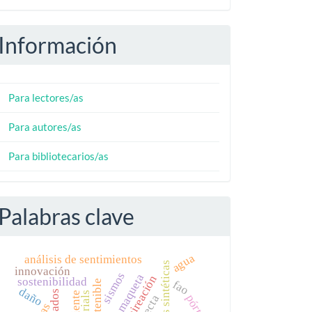
Información
Para lectores/as
Para autores/as
Para bibliotecarios/as
Palabras clave
agua
análisis de sentimientos
fibras sintéticas
innovación
sismos
maqueta
sostenibilidad
fao
daño