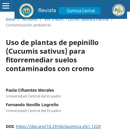
Inicio
/
Archivos
/
Vol. 5 Núm. 1 (2016): Química Central
/
Contaminación ambiental
Uso de plantas de pepinillo
(Cucumis sativus) para
fitorremediar suelos
contaminados con cromo
Paola Cifuentes Morales
Universidad Central del Ecuador
Fernando Novillo Logroño
Universidad Central del Ecuador
DOI:
https://doi.org/10.29166/quimica.v5i1.1220