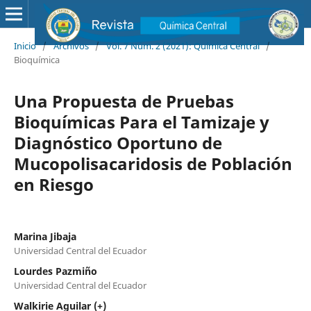
Inicio
/
Archivos
/
Vol. 7 Núm. 2 (2021): Química Central
/
Bioquímica
Una Propuesta de Pruebas
Bioquímicas Para el Tamizaje y
Diagnóstico Oportuno de
Mucopolisacaridosis de Población
en Riesgo
Marina Jibaja
Universidad Central del Ecuador
Lourdes Pazmiño
Universidad Central del Ecuador
Walkirie Aguilar (+)