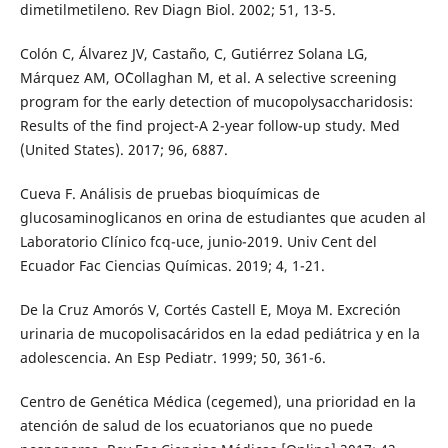
dimetilmetileno. Rev Diagn Biol. 2002; 51, 13-5.
Colón C, Álvarez JV, Castaño, C, Gutiérrez Solana LG,
Márquez AM, O´Collaghan M, et al. A selective screening
program for the early detection of mucopolysaccharidosis:
Results of the find project-A 2-year follow-up study. Med
(United States). 2017; 96, 6887.
Cueva F. Análisis de pruebas bioquímicas de
glucosaminoglicanos en orina de estudiantes que acuden al
Laboratorio Clínico fcq-uce, junio-2019. Univ Cent del
Ecuador Fac Ciencias Químicas. 2019; 4, 1-21.
De la Cruz Amorós V, Cortés Castell E, Moya M. Excreción
urinaria de mucopolisacáridos en la edad pediátrica y en la
adolescencia. An Esp Pediatr. 1999; 50, 361-6.
Centro de Genética Médica (cegemed), una prioridad en la
atención de salud de los ecuatorianos que no puede