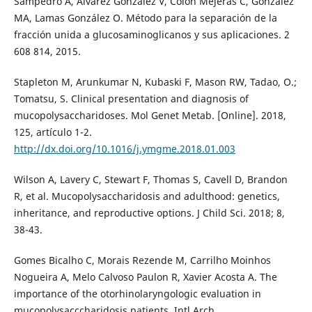
Sampedro A, Álvarez González V, Colón Mejeras C, González
MA, Lamas González O. Método para la separación de la
fracción unida a glucosaminoglicanos y sus aplicaciones. 2
608 814, 2015.
Stapleton M, Arunkumar N, Kubaski F, Mason RW, Tadao, O.;
Tomatsu, S. Clinical presentation and diagnosis of
mucopolysaccharidoses. Mol Genet Metab. [Online]. 2018,
125, artículo 1-2.
http://dx.doi.org/10.1016/j.ymgme.2018.01.003
Wilson A, Lavery C, Stewart F, Thomas S, Cavell D, Brandon
R, et al. Mucopolysaccharidosis and adulthood: genetics,
inheritance, and reproductive options. J Child Sci. 2018; 8,
38-43.
Gomes Bicalho C, Morais Rezende M, Carrilho Moinhos
Nogueira A, Melo Calvoso Paulon R, Xavier Acosta A. The
importance of the otorhinolaryngologic evaluation in
mucopolysacccharidosis patients. Intl Arch.