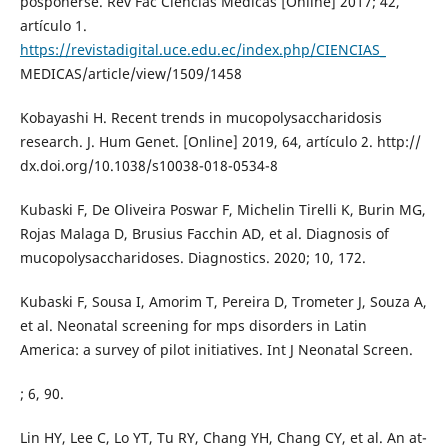
posponerse. Rev Fac Ciencias Médicas [Online] 2017; 42,
artículo 1.
https://revistadigital.uce.edu.ec/index.php/CIENCIAS_
MEDICAS/article/view/1509/1458
Kobayashi H. Recent trends in mucopolysaccharidosis
research. J. Hum Genet. [Online] 2019, 64, artículo 2. http://
dx.doi.org/10.1038/s10038-018-0534-8
Kubaski F, De Oliveira Poswar F, Michelin Tirelli K, Burin MG,
Rojas Malaga D, Brusius Facchin AD, et al. Diagnosis of
mucopolysaccharidoses. Diagnostics. 2020; 10, 172.
Kubaski F, Sousa I, Amorim T, Pereira D, Trometer J, Souza A,
et al. Neonatal screening for mps disorders in Latin
America: a survey of pilot initiatives. Int J Neonatal Screen.
; 6, 90.
Lin HY, Lee C, Lo YT, Tu RY, Chang YH, Chang CY, et al. An at-