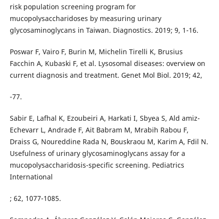
risk population screening program for
mucopolysaccharidoses by measuring urinary
glycosaminoglycans in Taiwan. Diagnostics. 2019; 9, 1-16.
Poswar F, Vairo F, Burin M, Michelin Tirelli K, Brusius
Facchin A, Kubaski F, et al. Lysosomal diseases: overview on
current diagnosis and treatment. Genet Mol Biol. 2019; 42,
-77.
Sabir E, Lafhal K, Ezoubeiri A, Harkati I, Sbyea S, Ald amiz-
Echevarr L, Andrade F, Ait Babram M, Mrabih Rabou F,
Draiss G, Noureddine Rada N, Bouskraou M, Karim A, Fdil N.
Usefulness of urinary glycosaminoglycans assay for a
mucopolysaccharidosis-specific screening. Pediatrics
International
; 62, 1077-1085.