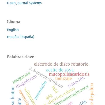
Open Journal Systems
Idioma
English
Español (España)
Palabras clave
electrodo de disco rotatorio
3,4-dialcoxitiofeno
aceite de soya
margarina
mucopolisacaridosis
diagnóstico
remoción
tamizaje
mitsunobu
aceite de palma
glicosaminoglicanos
bdd
puente α,α’-dioxi-m-xileno
williamson
proceso fenton
memoria
gag