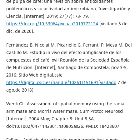
de pulpa de café: una revisión sobre antioxidantes
polifenólicos y su actividad antimicrobiana. Investigación y
Ciencia. [Internet]. 2019; 27(77): 73- 79.
https://doi.org/10.33064/iycuaa2019772124
(visitado 5 de
dic. de 2020).
Fernández B, Nicolai M, Picariello G, Ferranti P, Mesa M, Del
Castillo M. Estudio in vivo del efecto antiglicante de los
compuestos del café. xvii Reunión de la Sociedad Española
de Nutrición. [Internet], Santiago de Compostela, nov 3-5,
2016. Sitio Web digital.csic
https://digital.csic.es/handle/10261/151691(visitado
7 de
ago.de 2018)
Wenk GL. Assessment of spatial memory using the radial
arm maze and Morris water maze. Curr Protoc Neurosci.
[Internet]. 2004 May; Chapter 8: Unit 8.5A.
doi:10.1002/0471142301.ns0805as26. PMID: 18428607.
Fallas J. Análisis de variancia: comparando tres o más