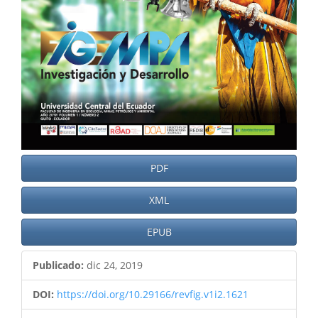
PDF
XML
EPUB
Publicado:
dic 24, 2019
DOI:
https://doi.org/10.29166/revfig.v1i2.1621