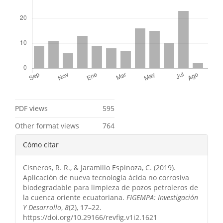
Métricas
PDF views
595
Other format views
764
Detalles
Cómo citar
del
Cisneros, R. R., & Jaramillo Espinoza, C. (2019).
artículo
Aplicación de nueva tecnología ácida no corrosiva
biodegradable para limpieza de pozos petroleros de
la cuenca oriente ecuatoriana.
FIGEMPA: Investigación
Y Desarrollo
,
8
(2), 17–22.
https://doi.org/10.29166/revfig.v1i2.1621