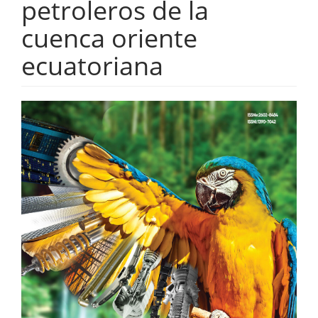
petroleros de la
cuenca oriente
ecuatoriana
Barra
lateral
del
artículo