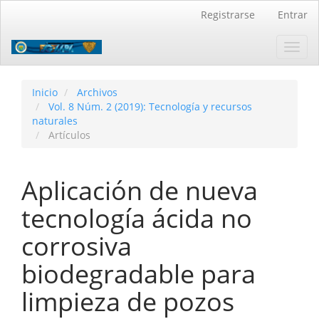
Navegación
Registrarse
Entrar
principal
Contenido
Toggl
principal
navig
Barra
lateral
Inicio
Archivos
Vol. 8 Núm. 2 (2019): Tecnología y recursos
naturales
Artículos
Aplicación de nueva
tecnología ácida no
corrosiva
biodegradable para
limpieza de pozos