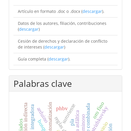
Artículo en formato .doc o .docx (
descargar
).
Datos de los autores, filiación, contribuciones
(
descargar
)
Cesión de derechos y declaración de conflicto
de intereses (
descargar
)
Guía completa (
descargar
).
Palabras clave
oro fino
automatización
tracción indirecta
suroriente
esfera integradora
strizhkovsky
phbv
arduino
mezcla asfáltica
flujo luminoso
bosque
pla