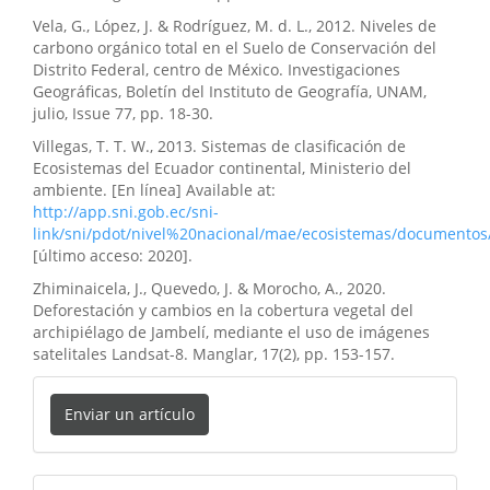
Vela, G., López, J. & Rodríguez, M. d. L., 2012. Niveles de
carbono orgánico total en el Suelo de Conservación del
Distrito Federal, centro de México. Investigaciones
Geográficas, Boletín del Instituto de Geografía, UNAM,
julio, Issue 77, pp. 18-30.
Villegas, T. T. W., 2013. Sistemas de clasificación de
Ecosistemas del Ecuador continental, Ministerio del
ambiente. [En línea] Available at:
http://app.sni.gob.ec/sni-
link/sni/pdot/nivel%20nacional/mae/ecosistemas/documentos
[último acceso: 2020].
Zhiminaicela, J., Quevedo, J. & Morocho, A., 2020.
Deforestación y cambios en la cobertura vegetal del
archipiélago de Jambelí, mediante el uso de imágenes
satelitales Landsat-8. Manglar, 17(2), pp. 153-157.
Enviar
Enviar un artículo
un
artículo