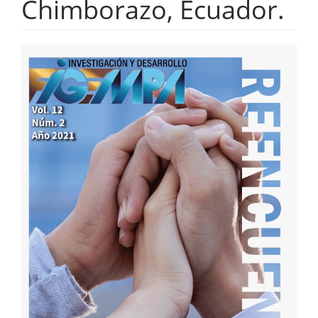
Chimborazo, Ecuador.
Barra
lateral
del
artículo