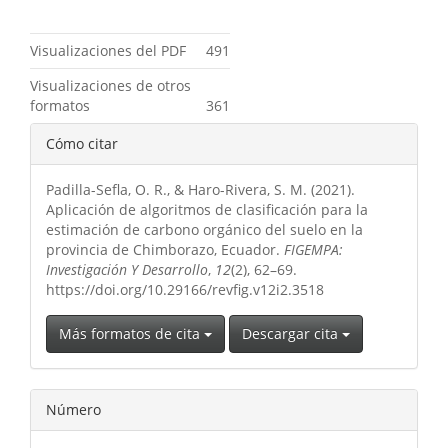
Métricas
Visualizaciones del PDF
491
Visualizaciones de otros
formatos
361
Detalles
Cómo citar
del
Padilla-Sefla, O. R., & Haro-Rivera, S. M. (2021).
artículo
Aplicación de algoritmos de clasificación para la
estimación de carbono orgánico del suelo en la
provincia de Chimborazo, Ecuador.
FIGEMPA:
Investigación Y Desarrollo
,
12
(2), 62–69.
https://doi.org/10.29166/revfig.v12i2.3518
Más formatos de cita
Descargar cita
Número