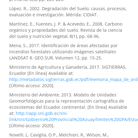
López, R., 2002. Degradación del Suelo; causas, procesos,
evaluación e investigación. Mérida: CIDIAT.
Martínez, E., Fuentes, J. P. & Acevedo, E., 2008. Carbono
orgánico y propiedades del suelo. Revista de la ciencia
del suelo y nutrición vegetal, 8(1), pp. 68-96.
Mena, S., 2017. Identificación de áreas afectadas por
incendios forestales utilizando imágenes satelitales
LANDSAT 8. GEO.SUR, Volumen 12, pp. 15-25.
Ministerio de Agricultura y Ganadería, 2017. SIGTIERRAS,
Ecuador [En línea] Available at:
http://metadatos.sigtierras.gob.ec/pdf/memoria_mapa_de_ord
[Último acceso: 2020].
Ministerio del Ambiente, 2013. Modelo de Unidades
Geomorfológicas para la representación cartográfica de
ecosistemas del Ecuador continental. [En línea] Available
at:
http://app.sni.gob.ec/sni-
link/sni/Gobierno%20Provincial%20Azuay/limites%20GPA/Est
[Último acceso: 2020].
Novelli, L. Caviglia, O.P., Melchiori, R., Wilson, M.,