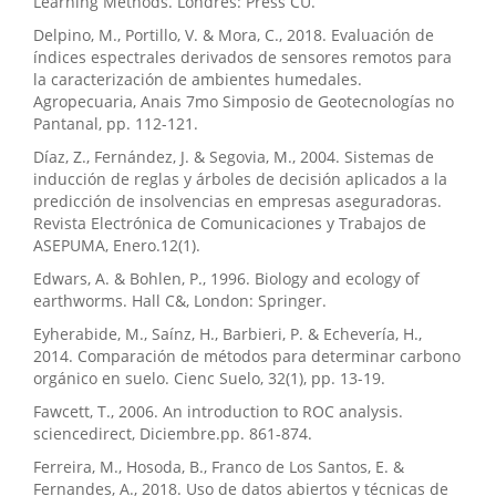
Learning Methods. Londres: Press CU.
Delpino, M., Portillo, V. & Mora, C., 2018. Evaluación de
índices espectrales derivados de sensores remotos para
la caracterización de ambientes humedales.
Agropecuaria, Anais 7mo Simposio de Geotecnologías no
Pantanal, pp. 112-121.
Díaz, Z., Fernández, J. & Segovia, M., 2004. Sistemas de
inducción de reglas y árboles de decisión aplicados a la
predicción de insolvencias en empresas aseguradoras.
Revista Electrónica de Comunicaciones y Trabajos de
ASEPUMA, Enero.12(1).
Edwars, A. & Bohlen, P., 1996. Biology and ecology of
earthworms. Hall C&, London: Springer.
Eyherabide, M., Saínz, H., Barbieri, P. & Echevería, H.,
2014. Comparación de métodos para determinar carbono
orgánico en suelo. Cienc Suelo, 32(1), pp. 13-19.
Fawcett, T., 2006. An introduction to ROC analysis.
sciencedirect, Diciembre.pp. 861-874.
Ferreira, M., Hosoda, B., Franco de Los Santos, E. &
Fernandes, A., 2018. Uso de datos abiertos y técnicas de