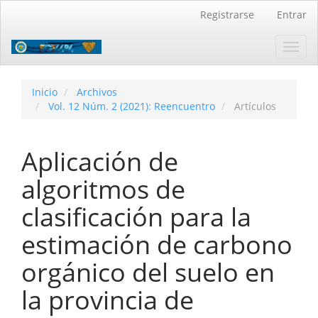
Navegación
Registrarse
Entrar
principal
Contenido
Toggl
principal
navig
Barra
lateral
Inicio
Archivos
Vol. 12 Núm. 2 (2021): Reencuentro
Artículos
Aplicación de
algoritmos de
clasificación para la
estimación de carbono
orgánico del suelo en
la provincia de