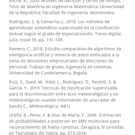
Roche, A., 2009. Árboles de decisión y series de tiempo,
Tesis de Maestría en Ingeniería Matemática, Universidad
de la República, Facultad de ingeniería. Montevideo.
Rodríguez, S. & Camacho, J., 2018. Los métodos de
aprendizaje automático supervisado en la clasificación
textual según el grado de especialización. Tonos digital,
julio, Issue 35, pp. 131-149.
Romero, C., 2018. Estudio comparativo de algoritmos de
inteligencia artificial y minería de datos enfocados a la
toma de decisiones empresariales de elecciones de
personal, Trabajo de grado, Ingeniería en sistemas,
Universidad de Cundinamarca, Bogotá.
Ruiz, S., Sued, M., Vidal, L., Rodríguez, D., Nesbitt, S. &
García, Y., 2019. Técnicas de clasificación supervisada
para la discriminación entre ecos meteorológicos y no
meteorológicos usando información de una radar de
banda C.. Meteorológica, 44(1).
Ureña, R., Pérez, F. & Díaz de María, F., 2006. Estimación
de probabilidades a posteriori en SMV multiclase para
reconocimiento de habla continua. Zaragoza, IV Jornadas
en Tecnología del Habla, pp. 213-2018.