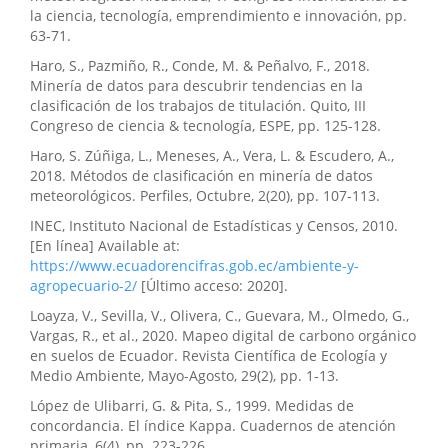
la ciencia, tecnología, emprendimiento e innovación, pp.
63-71.
Haro, S., Pazmiño, R., Conde, M. & Peñalvo, F., 2018.
Minería de datos para descubrir tendencias en la
clasificación de los trabajos de titulación. Quito, III
Congreso de ciencia & tecnología, ESPE, pp. 125-128.
Haro, S. Zúñiga, L., Meneses, A., Vera, L. & Escudero, A.,
2018. Métodos de clasificación en minería de datos
meteorológicos. Perfiles, Octubre, 2(20), pp. 107-113.
INEC, Instituto Nacional de Estadísticas y Censos, 2010.
[En línea] Available at:
https://www.ecuadorencifras.gob.ec/ambiente-y-
agropecuario-2/
[Último acceso: 2020].
Loayza, V., Sevilla, V., Olivera, C., Guevara, M., Olmedo, G.,
Vargas, R., et al., 2020. Mapeo digital de carbono orgánico
en suelos de Ecuador. Revista Científica de Ecología y
Medio Ambiente, Mayo-Agosto, 29(2), pp. 1-13.
López de Ulibarri, G. & Pita, S., 1999. Medidas de
concordancia. El índice Kappa. Cuadernos de atención
primaria, 6(4), pp. 223-226.